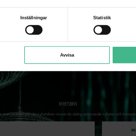
Ljudpaket med 8st svarta högtalare och förstärkare med 4 zoner
WS50A WIFI/BT FÖRSTÄRKTA HÖGTA
2 371 kr
5 kr
3 137 kr
Paketpris
Inställningar
Statistik
GÅ TILL PRODUKT
GÅ TILL PRODUK
Avvisa
NYHETSBREV
 prenumerant på vårt nyhetsbrev missar du aldrig spännande nyheter och kampan
SK