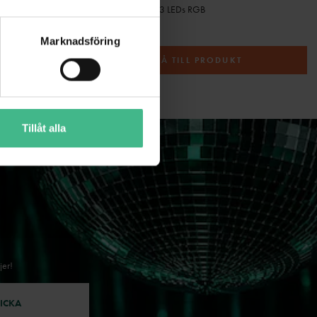
LARSET 5,25"
S553L Rökmaskin 3 LEDs RGB
494 kr
869 kr
Marknadsföring
T
GÅ TILL PRODUKT
Tillåt alla
jer!
ICKA