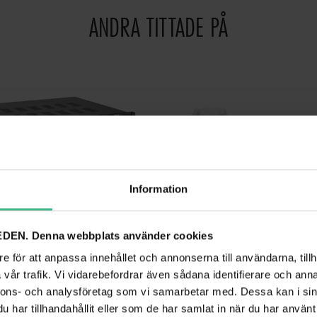
ANDRA TITTADE PÅ
Information
DEN. Denna webbplats använder cookies
e för att anpassa innehållet och annonserna till användarna, tillh
vår trafik. Vi vidarebefordrar även sådana identifierare och anna
nnons- och analysföretag som vi samarbetar med. Dessa kan i sin
POWER DYNAMICS PV240BT INSTALLATIONSLJUDSYSTEM - 8ST BGO30 SVARTA VÄGGMONTERADE HÖGTALARE - 4-ZONS STEREOFÖRSTÄRKARE - BLUETOOTH
har tillhandahållit eller som de har samlat in när du har använt 