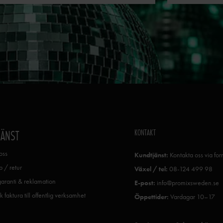
KONTAKT
JÄNST
oss
Kundtjänst:
Kontakta oss via fo
 / retur
Växel / tel:
08-124 499 98
garanti & reklamation
E-post:
info@promixsweden.se
k faktura till offentlig verksamhet
Öppettider:
Vardagar 10–17