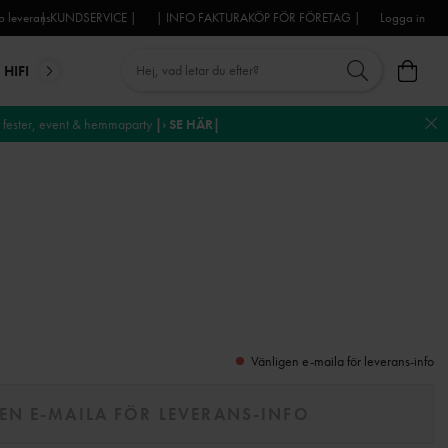
 leverans
| KUNDSERVICE |
| INFO FAKTURAKÖP FÖR FÖRETAG |
Logga in
HIFI
MIKROFONER
DJ-UTRUSTNING
TROSS
DEKO
fester, event & hemmaparty
|› SE HÄR|
Vänligen e-maila för leverans-info
EN E-MAILA FÖR LEVERANS-INFO