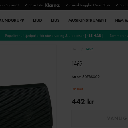
rs ångerrätt
✓ Säkert via
✓ Svensk trygghet i över 50 år
✓ Snabb
 KUNDGRUPP
LJUD
LJUS
MUSIKINSTRUMENT
HEM & 
Populärt nu! Ljudpaket för uteservering & uteplatser
|› SE HÄR|
Sommarens 
Hem
1462
1462
Art nr:
50EBS009
Läs mer
442 kr
VÄNLIG