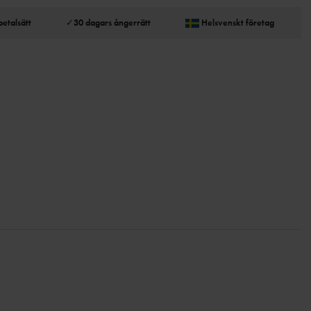
betalsätt
✓
30 dagars ångerrätt
Helsvenskt företag