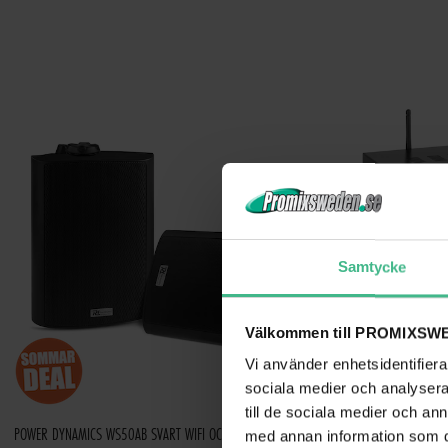
Samtycke
Välkommen till PROMIXSWE
Vi använder enhetsidentifierar
sociala medier och analysera 
till de sociala medier och a
POWER DYNAMICS WS50AB SVART WIFI OCH BLUETOOTH AKTIVA HÖGTALARSET
med annan information som du 