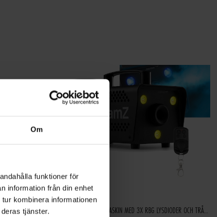
Om
andahålla funktioner för
n information från din enhet
 tur kombinera informationen
POWER DYNAMICS WS50A VIT WIFI OCH BLUETOOTH HÖGTALARSET - 240W PEAK EFFEKT
BEAMZ S553L RÖKMASKIN MED 3X RBG LYSDIODER OCH TRÅDLÖS FJÄRRKONTROLL
deras tjänster.