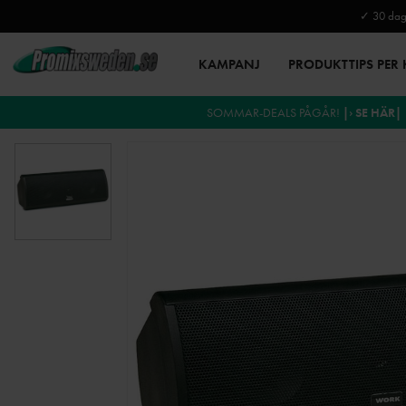
✓ 30 daga
KAMPANJ
PRODUKTTIPS PER
SOMMAR-DEALS PÅGÅR!
|› SE HÄR|