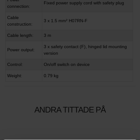
Fixed power supply cord with safety plug
connection:
Cable
3 x 1.5 mm² H07RN-F
construction:
Cable length:
3 m
3 x safety contact (F), hinged lid mounting
Power output:
version
Control:
On/off switch on device
Weight:
0.79 kg
ANDRA TITTADE PÅ