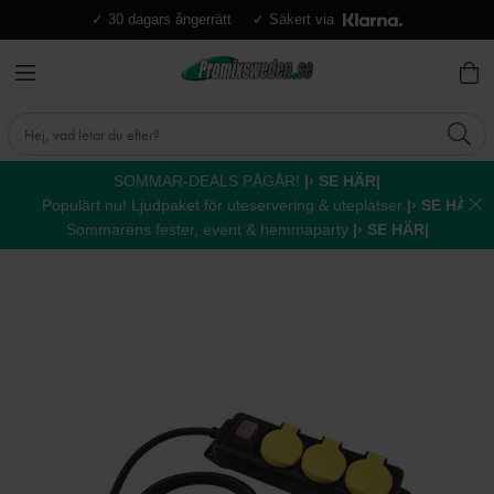
✓ 30 dagars ångerrätt
✓ Säkert via
SOMMAR-DEALS PÅGÅR!
|› SE HÄR|
Populärt nu! Ljudpaket för uteservering & uteplatser
|› SE HÄR|
Sommarens fester, event & hemmaparty
|› SE HÄR|