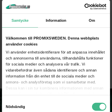
Samtycke
Information
Om
Välkommen till PROMIXSWEDEN. Denna webbplats
använder cookies
EUROLITE DISTRIBUTOR 3-FOLD IP44 BK 5M
EUROLITE DISTRIBUTOR 3-FOLD IP44 BK 1.5M
Vi använder enhetsidentifierare för att anpassa innehållet
och annonserna till användarna, tillhandahålla funktioner
Eurolite Distributör 3-vägs IP44 svart 5m
för sociala medier och analysera vår trafik. Vi
459 kr
316 kr
vidarebefordrar även sådana identifierare och annan
GÅ TILL PRODUKT
GÅ TILL PRODUKT
information från din enhet till de sociala medier och
annons- och analysföretag som vi samarbetar med.
Dessa kan i sin tur kombinera informationen med annan
information som du har tillhandahållit eller som de har
samlat in när du har använt deras tjänster.
S
Nödvändig
a