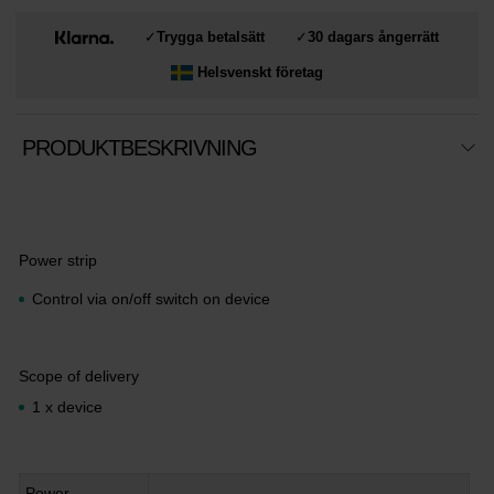
✓
Trygga betalsätt
✓
30 dagars ångerrätt
Helsvenskt företag
PRODUKTBESKRIVNING
Power strip
Control via on/off switch on device
Scope of delivery
1 x device
Power