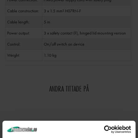
Cable construction:
3 x 1.5 mm² H07RN-F
Cable length:
5 m
Power output:
3 x safety contact (F), hinged lid mounting version
Control:
On/off switch on device
Weight:
1.10 kg
ANDRA TITTADE PÅ