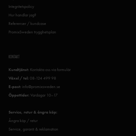
Integritetspolicy
Hur handlar jag?
Referenser / kundcase
PromixSweden trygghetsplan
KONTAKT
Kundtjänst:
Kontakta oss via formulär
Växel / tel:
08-124 499 98
E-post:
info@promixsweden.se
Öppettider:
Vardagar 10–17
Service, retur & ångra köp:
Ångra köp / retur
Service, garanti & reklamation