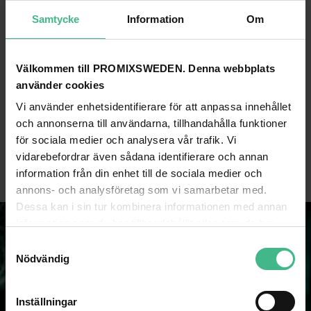
Samtycke
Information
Om
Välkommen till PROMIXSWEDEN. Denna webbplats
använder cookies
EUROLITE DISTRIBUTOR 3-FOLD IP44 BK 3M
EUROLITE DISTRIBUTOR 6-FOLD IP44 BK 1
Vi använder enhetsidentifierare för att anpassa innehållet
Eurolite Distributör 3-vägs IP44 svart 3m
Eurolite Distributör 6-vägs IP44 sva
och annonserna till användarna, tillhandahålla funktioner
371 kr
658 kr
för sociala medier och analysera vår trafik. Vi
vidarebefordrar även sådana identifierare och annan
GÅ TILL PRODUKT
GÅ TILL PRODUKT
information från din enhet till de sociala medier och
annons- och analysföretag som vi samarbetar med.
Dessa kan i sin tur kombinera informationen med annan
information som du har tillhandahållit eller som de har
samlat in när du har använt deras tjänster.
S
Nödvändig
a
m
t
Inställningar