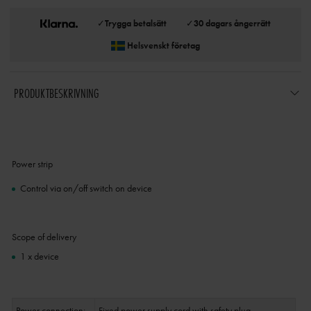
✓
Trygga betalsätt
✓
30 dagars ångerrätt
Helsvenskt företag
PRODUKTBESKRIVNING
Power strip
Control via on/off switch on device
Scope of delivery
1 x device
Power connection:
Fixed power supply cord with safety plug