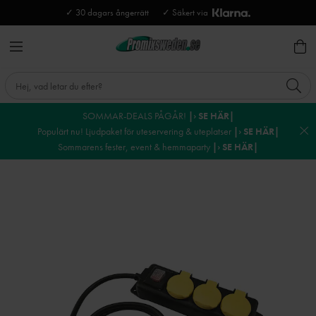
✓ 30 dagars ångerrätt
✓ Säkert via
SOMMAR-DEALS PÅGÅR!
|› SE HÄR|
Populärt nu! Ljudpaket för uteservering & uteplatser
|› SE HÄR|
Sommarens fester, event & hemmaparty
|› SE HÄR|