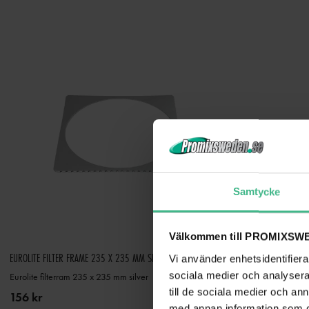
Samtycke
Välkommen till PROMIXSWE
EUROLITE FILTER FRAME 235 X 235 MM SIL
EUROLITE FILTER F
Vi använder enhetsidentifierar
sociala medier och analysera 
Eurolite filterram 235 x 235 mm silver
Eurolite filterram 
till de sociala medier och a
156 kr
143 kr
med annan information som du 