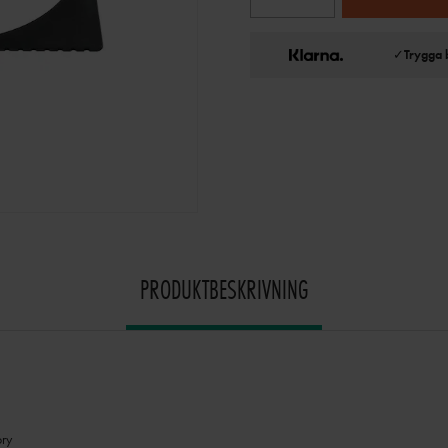
✓
Trygga 
PRODUKTBESKRIVNING
ry