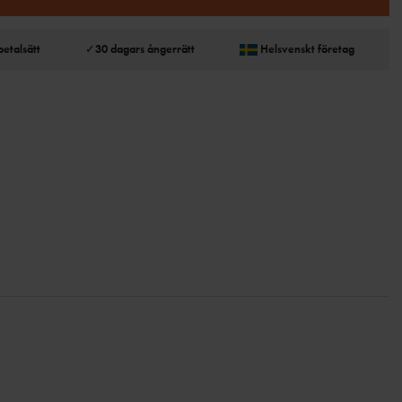
betalsätt
✓
30 dagars ångerrätt
Helsvenskt företag