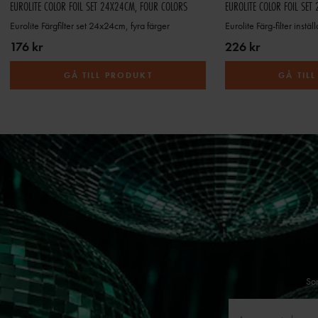
EUROLITE COLOR FOIL SET 24X24CM, FOUR COLORS
EUROLITE COLOR FOIL SET
Eurolite Färgfilter set 24x24cm, fyra färger
Eurolite Färg-filter inst
176 kr
226 kr
GÅ TILL PRODUKT
GÅ TIL
Som