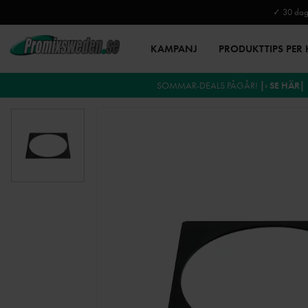
✓ 30 daga
KAMPANJ
PRODUKTTIPS PER
SOMMAR-DEALS PÅGÅR!
|› SE HÄR|