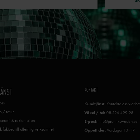
SK
KONTAKT
JÄNST
oss
Kundtjänst:
Kontakta oss via fo
 / retur
Växel / tel:
08-124 499 98
garanti & reklamation
E-post:
info@promixsweden.se
k faktura till offentlig verksamhet
Öppettider:
Vardagar 10–17