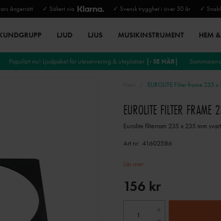
rs ångerrätt
✓ Säkert via
✓ Svensk trygghet i över 50 år
✓ Snabb
 KUNDGRUPP
LJUD
LJUS
MUSIKINSTRUMENT
HEM & 
Populärt nu! Ljudpaket för uteservering & uteplatser
|› SE HÄR|
Sommarens 
Hem
EUROLITE Filter frame 235 x
EUROLITE FILTER FRAME 
Eurolite filterram 235 x 235 mm svar
Art nr:
41602586
Läs mer
156 kr