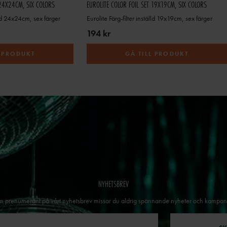
 24X24CM, SIX COLORS
EUROLITE COLOR FOIL SET 19X19CM, SIX COLORS
älld 24x24cm, sex färger
Eurolite Färg-filter inställd 19x19cm, sex färger
194 kr
L PRODUKT
GÅ TILL PRODUKT
NYHETSBREV
 prenumerant på vårt nyhetsbrev missar du aldrig spännande nyheter och kampan