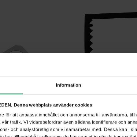
Information
DEN. Denna webbplats använder cookies
RAME PAR-20 SPOT SILVER
EUROLITE FILTER FRAME, PRO-FLOOD 1000
e för att anpassa innehållet och annonserna till användarna, tillh
vår trafik. Vi vidarebefordrar även sådana identifierare och anna
PAR-20 Spot silver
Eurolite filterram, Pro-Flood 1000
nnons- och analysföretag som vi samarbetar med. Dessa kan i sin
243 kr
har tillhandahållit eller som de har samlat in när du har använt 