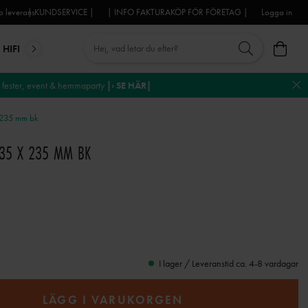
 leverans
| KUNDSERVICE |
| INFO FAKTURAKÖP FÖR FÖRETAG |
Logga in
HIFI
MIKROFONER
DJ-UTRUSTNING
TROSS
DEKO
fester, event & hemmaparty
|› SE HÄR|
 235 mm bk
235 X 235 MM BK
t
I lager / Leveranstid ca. 4-8 vardagar
LÄGG I VARUKORGEN