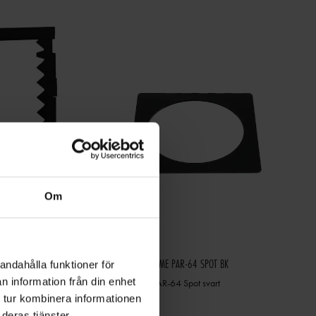
Om
EUROLITE FILTER FRAME PAR-64 SPOT BK
andahålla funktioner för
n information från din enhet
Eurolite filterram PAR-64 Spot svart
 tur kombinera informationen
184 kr
deras tjänster.