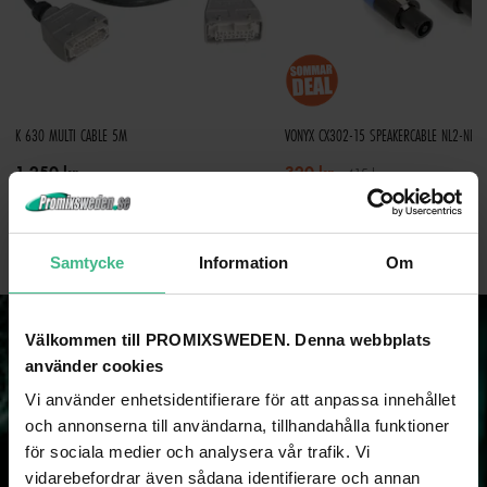
K 630 MULTI CABLE 5M
VONYX CX302-15 SPEAKERCABLE NL2-NL2
1 250 kr
320 kr
415 kr
GÅ TILL PRODUKT
GÅ TILL PRODUKT
Samtycke
Information
Om
Välkommen till PROMIXSWEDEN. Denna webbplats
använder cookies
Vi använder enhetsidentifierare för att anpassa innehållet
och annonserna till användarna, tillhandahålla funktioner
för sociala medier och analysera vår trafik. Vi
vidarebefordrar även sådana identifierare och annan