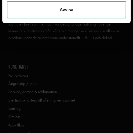
kan vi säkerställa snabb leverans och hög tillgänglighet för dig som kund.
Avvisa
Tack vare tre av Europas största import- och grossistbolag i ryggen
erbjuder vi marknadens bästa priser. Genom stora inköp direkt från
fabrik, ett brett sortiment och vår gedigna lagerhållning i Sverige
levererar vi blixtsnabbt från våra centrallager — vilket gör oss till en av
Nordens ledande aktörer inom professionellt ljud, ljus och dekor!
KUNDTJÄNST
Kontakta oss
Ångra köp / retur
Service, garanti & reklamation
Elektronisk faktura till offentlig verksamhet
Leasing
Om oss
Köpvillkor