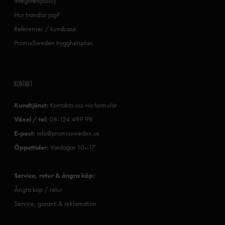
Integritetspolicy
Hur handlar jag?
Referenser / kundcase
PromixSweden trygghetsplan
KONTAKT
Kundtjänst:
Kontakta oss via formulär
Växel / tel:
08-124 499 98
E-post:
info@promixsweden.se
Öppettider:
Vardagar 10–17
Service, retur & ångra köp:
Ångra köp / retur
Service, garanti & reklamation