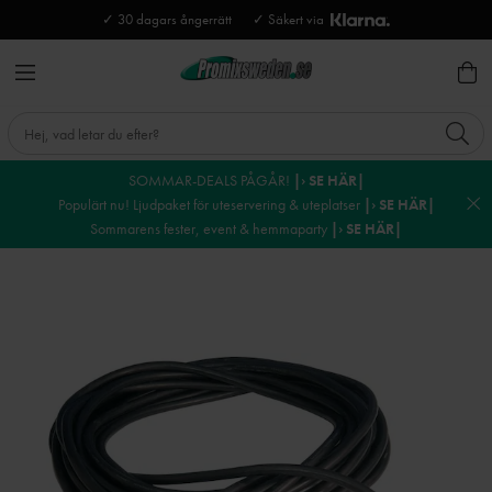
✓ 30 dagars ångerrätt
✓ Säkert via
SOMMAR-DEALS PÅGÅR!
|› SE HÄR|
Populärt nu! Ljudpaket för uteservering & uteplatser
|› SE HÄR|
Sommarens fester, event & hemmaparty
|› SE HÄR|