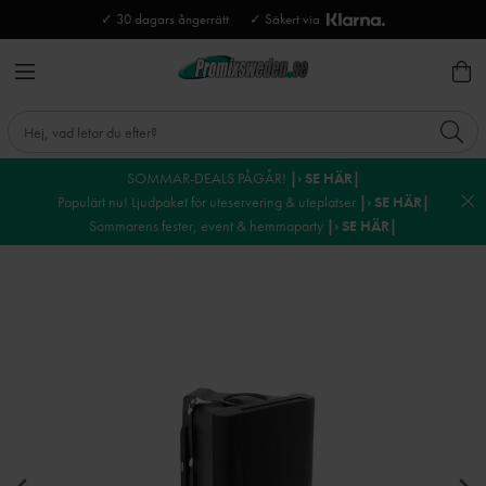
✓ 30 dagars ångerrätt
✓ Säkert via
SOMMAR-DEALS PÅGÅR!
|› SE HÄR|
Populärt nu! Ljudpaket för uteservering & uteplatser
|› SE HÄR|
Sommarens fester, event & hemmaparty
|› SE HÄR|