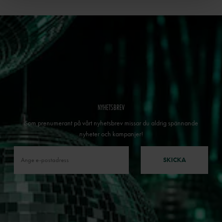
NYHETSBREV
Som prenumerant på vårt nyhetsbrev missar du aldrig spännande
nyheter och kampanjer!
SKICKA