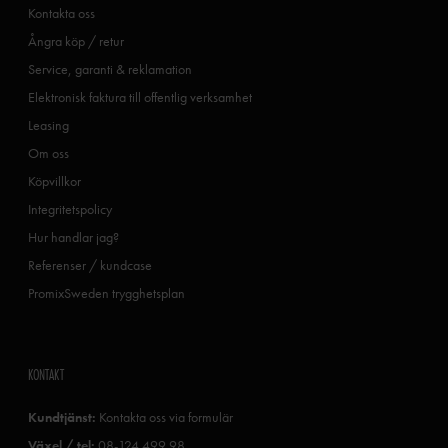
Kontakta oss
Ångra köp / retur
Service, garanti & reklamation
Elektronisk faktura till offentlig verksamhet
Leasing
Om oss
Köpvillkor
Integritetspolicy
Hur handlar jag?
Referenser / kundcase
PromixSweden trygghetsplan
KONTAKT
Kundtjänst:
Kontakta oss via formulär
Växel / tel:
08-124 499 98