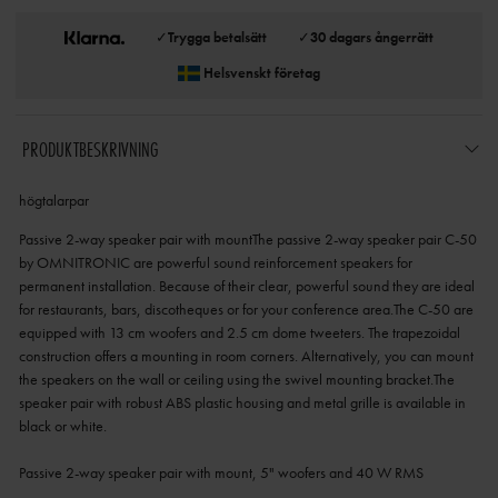
✓
Trygga betalsätt
✓
30 dagars ångerrätt
Helsvenskt företag
PRODUKTBESKRIVNING
högtalarpar
Passive 2-way speaker pair with mountThe passive 2-way speaker pair C-50
by OMNITRONIC are powerful sound reinforcement speakers for
permanent installation. Because of their clear, powerful sound they are ideal
for restaurants, bars, discotheques or for your conference area.The C-50 are
equipped with 13 cm woofers and 2.5 cm dome tweeters. The trapezoidal
construction offers a mounting in room corners. Alternatively, you can mount
the speakers on the wall or ceiling using the swivel mounting bracket.The
speaker pair with robust ABS plastic housing and metal grille is available in
black or white.
Passive 2-way speaker pair with mount, 5" woofers and 40 W RMS