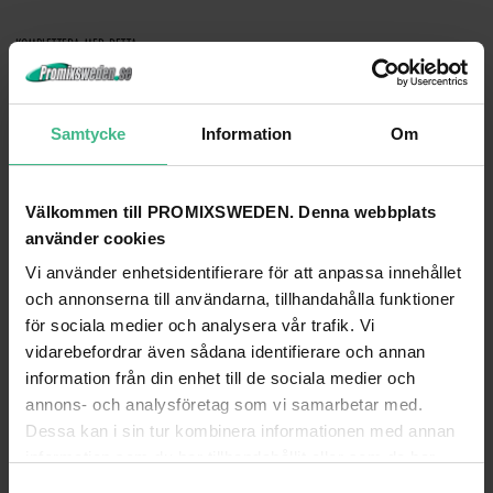
KOMPLETTERA MED DETTA
OMNITRONIC SPEAKER CABLE 2X1.5 100M BK DURABLE
Omnitronic Högtalarkabel 2x1.5 100m svart tålig
Samtycke
Information
Om
Högtalarkabel
2 016 kr
Välkommen till PROMIXSWEDEN. Denna webbplats
GÅ TILL
använder cookies
Vi använder enhetsidentifierare för att anpassa innehållet
OMNITRONIC SPEAKER CABLE 2X2.5 100M BK DURABLE
och annonserna till användarna, tillhandahålla funktioner
Omnitronic Högtalarkabel 2x2.5 100m svart
för sociala medier och analysera vår trafik. Vi
tålig
vidarebefordrar även sådana identifierare och annan
Högtalarkabel
information från din enhet till de sociala medier och
2 506 kr
annons- och analysföretag som vi samarbetar med.
Dessa kan i sin tur kombinera informationen med annan
LÄGG TILL
information som du har tillhandahållit eller som de har
samlat in när du har använt deras tjänster.
S