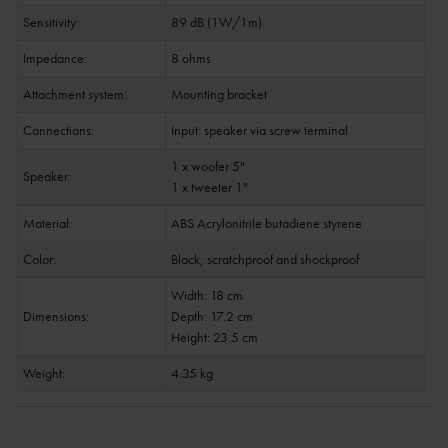
Sensitivity:
89 dB (1W/1m)
Impedance:
8 ohms
Attachment system:
Mounting bracket
Connections:
Input: speaker via screw terminal
1 x woofer 5"
Speaker:
1 x tweeter 1"
Material:
ABS Acrylonitrile butadiene styrene
Color:
Black, scratchproof and shockproof
Width: 18 cm
Dimensions:
Depth: 17.2 cm
Height: 23.5 cm
Weight:
4.35 kg