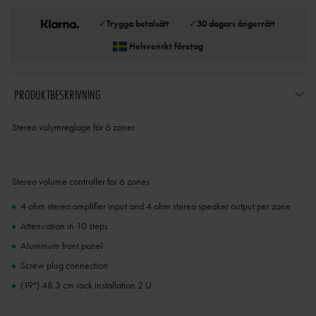
✓
Trygga betalsätt
✓
30 dagars ångerrätt
Helsvenskt företag
PRODUKTBESKRIVNING
Stereo volymreglage för 6 zoner
Stereo volume controller for 6 zones
4 ohm stereo amplifier input and 4 ohm stereo speaker output per zone
Attenuation in 10 steps
Aluminum front panel
Screw plug connection
(19") 48.3 cm rack installation 2 U