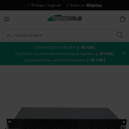
✓ 30 dagars ångerrätt
✓ Säkert via
SOMMAR-DEALS PÅGÅR!
|› SE HÄR|
Populärt nu! Ljudpaket för uteservering & uteplatser
|› SE HÄR|
Sommarens fester, event & hemmaparty
|› SE HÄR|