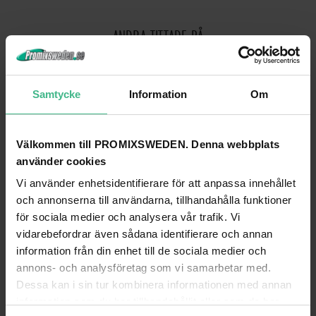
ANDRA TITTADE PÅ
Samtycke
Information
Om
Välkommen till PROMIXSWEDEN. Denna webbplats
använder cookies
Vi använder enhetsidentifierare för att anpassa innehållet
och annonserna till användarna, tillhandahålla funktioner
för sociala medier och analysera vår trafik. Vi
vidarebefordrar även sådana identifierare och annan
OMNITRONIC PA 6-ZONE STEREO VOL-CONT20W BK
OMNITRONIC PA 6-ZONE STEREO VOL CONT
information från din enhet till de sociala medier och
annons- och analysföretag som vi samarbetar med.
Omnitronic PA 6-zon stereo volymkontroll 20W svart
Dessa kan i sin tur kombinera informationen med annan
3 887 kr
3 183 kr
information som du har tillhandahållit eller som de har
GÅ TILL PRODUKT
GÅ TILL PRODUKT