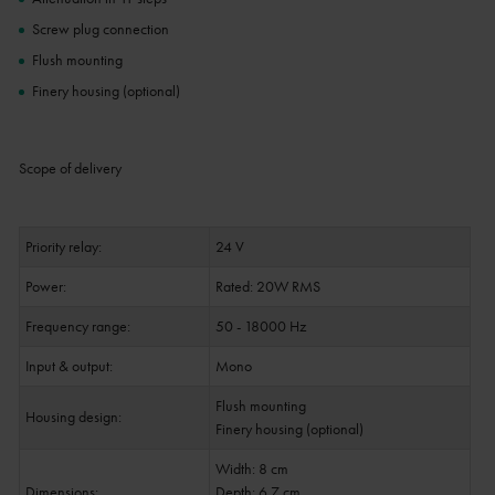
Screw plug connection
Flush mounting
Finery housing (optional)
Scope of delivery
Priority relay:
24 V
Power:
Rated: 20W RMS
Frequency range:
50 - 18000 Hz
Input & output:
Mono
Flush mounting
Housing design:
Finery housing (optional)
Width: 8 cm
Dimensions:
Depth: 6.7 cm