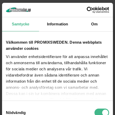
Samtycke
Information
Om
Välkommen till PROMIXSWEDEN. Denna webbplats
använder cookies
Vi använder enhetsidentifierare för att anpassa innehållet
och annonserna till användarna, tillhandahålla funktioner
OMNITRONIC PA VOL CONTR/PROG SELECT 30W MONO BK
för sociala medier och analysera vår trafik. Vi
vidarebefordrar även sådana identifierare och annan
Omnitronic PA volymkontroll/programväljare 30W mono svart
information från din enhet till de sociala medier och
628 kr
558 kr
annons- och analysföretag som vi samarbetar med.
GÅ TILL PRODUKT
GÅ TILL PRODUKT
Dessa kan i sin tur kombinera informationen med annan
information som du har tillhandahållit eller som de har
samlat in när du har använt deras tjänster.
ANDRA KUNDER KÖPTE OCKSÅ
S
Nödvändig
a