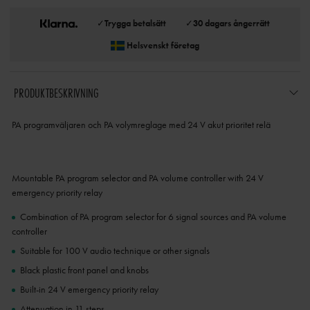
✓
Trygga betalsätt
✓
30 dagars ångerrätt
Helsvenskt företag
PRODUKTBESKRIVNING
PA programväljaren och PA volymreglage med 24 V akut prioritet relä
Mountable PA program selector and PA volume controller with 24 V
emergency priority relay
Combination of PA program selector for 6 signal sources and PA volume
controller
Suitable for 100 V audio technique or other signals
Black plastic front panel and knobs
Built-in 24 V emergency priority relay
Attenuation in 11 steps