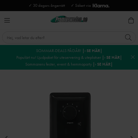
✓ 30 dagars ångerrätt
✓ Säkert via
SOMMAR-DEALS PÅGÅR!
|› SE HÄR|
Populärt nu! Ljudpaket för uteservering & uteplatser
|› SE HÄR|
Sommarens fester, event & hemmaparty
|› SE HÄR|