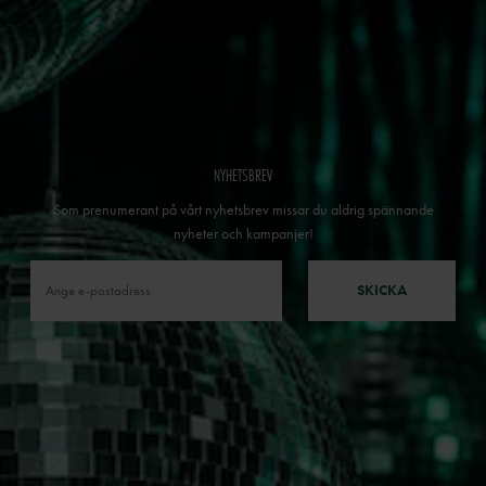
NYHETSBREV
Som prenumerant på vårt nyhetsbrev missar du aldrig spännande
nyheter och kampanjer!
SKICKA