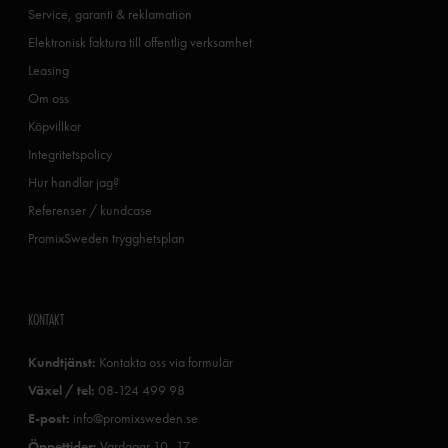
Service, garanti & reklamation
Elektronisk faktura till offentlig verksamhet
Leasing
Om oss
Köpvillkor
Integritetspolicy
Hur handlar jag?
Referenser / kundcase
PromixSweden trygghetsplan
KONTAKT
Kundtjänst:
Kontakta oss via formulär
Växel / tel:
08-124 499 98
E-post:
info@promixsweden.se
Öppettider:
Vardagar 10–17