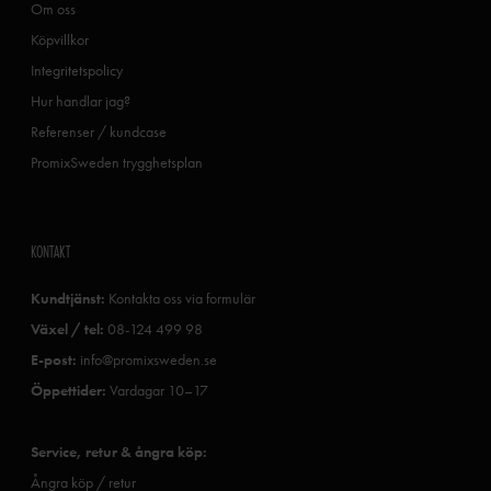
Om oss
Köpvillkor
Integritetspolicy
Hur handlar jag?
Referenser / kundcase
PromixSweden trygghetsplan
KONTAKT
Kundtjänst:
Kontakta oss via formulär
Växel / tel:
08-124 499 98
E-post:
info@promixsweden.se
Öppettider:
Vardagar 10–17
Service, retur & ångra köp:
Ångra köp / retur