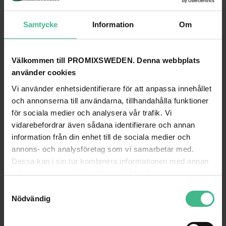
Samtycke
Information
Om
Välkommen till PROMIXSWEDEN. Denna webbplats
använder cookies
Vi använder enhetsidentifierare för att anpassa innehållet
ROADINGER UNIVERSAL CASE PRO 120X30X30CM
ROADINGER UNIVERSAL CASE PRO 120X5
och annonserna till användarna, tillhandahålla funktioner
Roadinger Universal case Profi 120x30x30cm
för sociala medier och analysera vår trafik. Vi
5 690 kr
7 070 kr
vidarebefordrar även sådana identifierare och annan
GÅ TILL PRODUKT
GÅ TILL PRODUKT
information från din enhet till de sociala medier och
annons- och analysföretag som vi samarbetar med.
Dessa kan i sin tur kombinera informationen med annan
ANDRA KUNDER KÖPTE OCKSÅ
information som du har tillhandahållit eller som de har
samlat in när du har använt deras tjänster.
S
Nödvändig
a
m
t