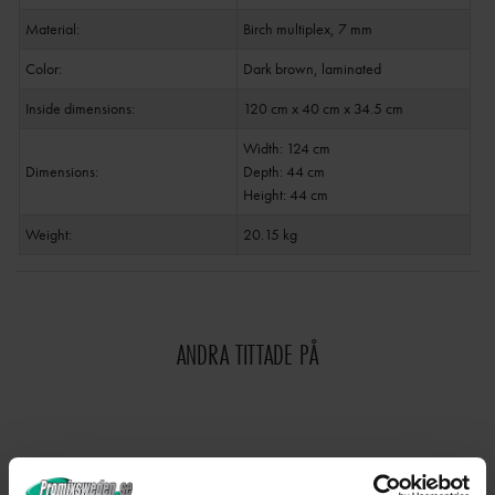
Material:
Birch multiplex, 7 mm
Color:
Dark brown, laminated
Inside dimensions:
120 cm x 40 cm x 34.5 cm
Width: 124 cm
Dimensions:
Depth: 44 cm
Height: 44 cm
Weight:
20.15 kg
ANDRA TITTADE PÅ