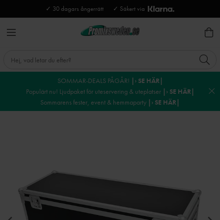
✓ 30 dagars ångerrätt
✓ Säkert via
SOMMAR-DEALS PÅGÅR!
|› SE HÄR|
Populärt nu! Ljudpaket för uteservering & uteplatser
|› SE HÄR|
Sommarens fester, event & hemmaparty
|› SE HÄR|