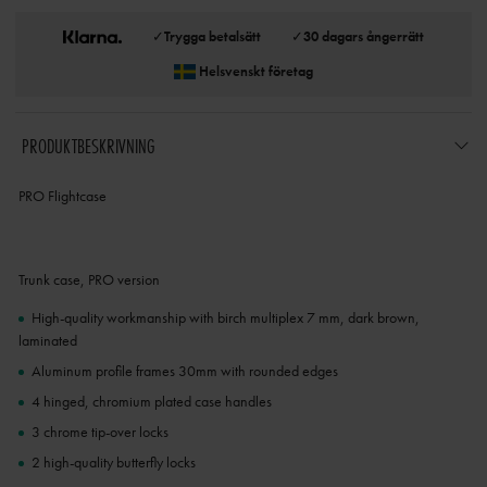
✓
Trygga betalsätt
✓
30 dagars ångerrätt
Helsvenskt företag
PRODUKTBESKRIVNING
PRO Flightcase
Trunk case, PRO version
High-quality workmanship with birch multiplex 7 mm, dark brown,
laminated
Aluminum profile frames 30mm with rounded edges
4 hinged, chromium plated case handles
3 chrome tip-over locks
2 high-quality butterfly locks