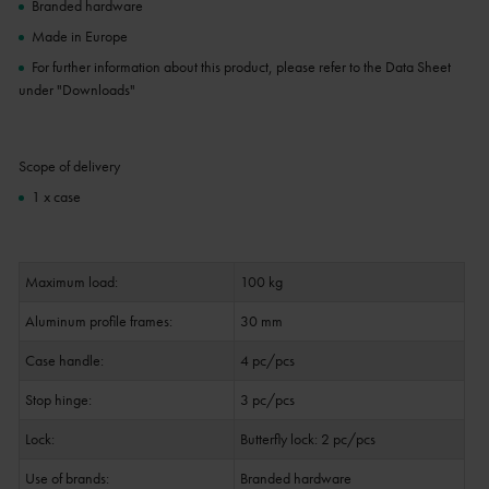
Branded hardware
Made in Europe
For further information about this product, please refer to the Data Sheet
under "Downloads"
Scope of delivery
1 x case
Maximum load:
100 kg
Aluminum profile frames:
30 mm
Case handle:
4 pc/pcs
Stop hinge:
3 pc/pcs
Lock:
Butterfly lock: 2 pc/pcs
Use of brands:
Branded hardware