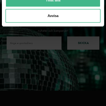
Tillåt alla
Avvisa
NYHETSBREV
Som prenumerant på vårt nyhetsbrev missar du aldrig spännande
nyheter och kampanjer!
SKICKA