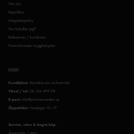
Om oss
Köpvillkor
Integritetspolicy
Hur handlar jag?
Referenser / kundcase
PromixSweden trygghetsplan
KONTAKT
Kundtjänst:
Kontakta oss via formulär
Växel / tel:
08-124 499 98
E-post:
info@promixsweden.se
Öppettider:
Vardagar 10–17
Service, retur & ångra köp:
Ångra köp / retur