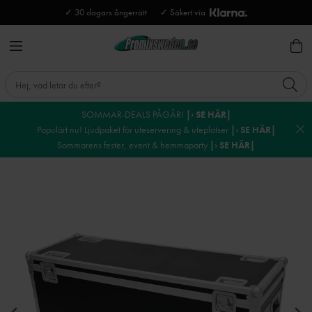
✓ 30 dagars ångerrätt
✓ Säkert via
SOMMAR-DEALS PÅGÅR!
|› SE HÄR|
Populärt nu! Ljudpaket för uteservering & uteplatser
|› SE HÄR|
Sommarens fester, event & hemmaparty
|› SE HÄR|