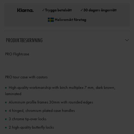
✓
Trygga betalsätt
✓
30 dagars ångerrätt
Helsvenskt företag
PRODUKTBESKRIVNING
PRO Flightcase
PRO tour case with castors
High-quality workmanship with birch multiplex 7 mm, dark brown,
laminated
Aluminum profile frames 30mm with rounded edges
4 hinged, chromium plated case handles
3 chrome tip-over locks
2 high-quality butterfly locks