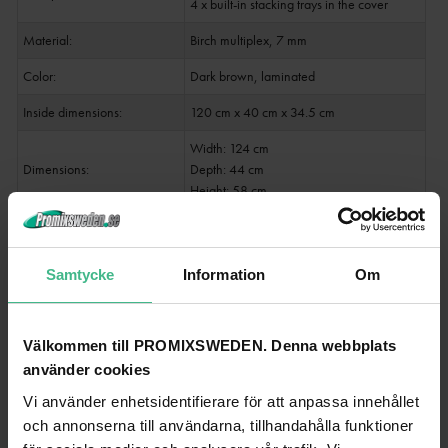
4 x built-in stacking trays in the cover
Material:
Birch multiplex, 7 mm
Color:
Dark brown, laminated
Inside dimensions:
120 cm x 40 cm x 34.5 cm
Width: 124 cm
Dimensions:
Depth: 44 cm
Height: 58 cm
Weight:
21.75 kg
Samtycke
Information
Om
ANDRA TITTADE PÅ
Välkommen till PROMIXSWEDEN. Denna webbplats
använder cookies
Vi använder enhetsidentifierare för att anpassa innehållet
och annonserna till användarna, tillhandahålla funktioner