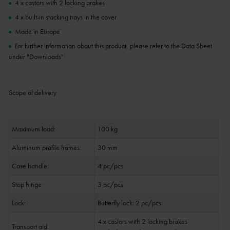
4 x castors with 2 locking brakes
4 x built-in stacking trays in the cover
Made in Europe
For further information about this product, please refer to the Data Sheet
under "Downloads"
Scope of delivery
Maximum load:
100 kg
Aluminum profile frames:
30 mm
Case handle:
4 pc/pcs
Stop hinge:
3 pc/pcs
Lock:
Butterfly lock: 2 pc/pcs
4 x castors with 2 locking brakes
Transport aid: