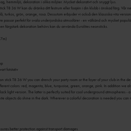
ag, hemmiljö, dekoration i olika miljöer. Mycket dekorativt och snyggt ljus.
 T8 36 W kan du dränka ditt festrum eller foajén i din klubb i önskad färg. Vår ne
lå, turkos, grön, orange, rosa. Dessutom erbjuder vi också den klassiska vita versio
re passar perfekt för svala underjordiska atmosfärer - en välkänd och mycket populär
st en färgstark dekoration behövs kan du använda Eurolites neonsticks.
,7m)
pp
art fotstativ
 stick T8 36 W you can drench your party room or the foyer of your club in the de
different colors: red, magenta, blue, turquoise, green, orange, pink. In addition we als
lack light version. The latter is perfectly suited for cool underground atmospheres -
te objects do shine in the dark. Wherever a colorful decoration is needed you can re
ures better protection against transport damages