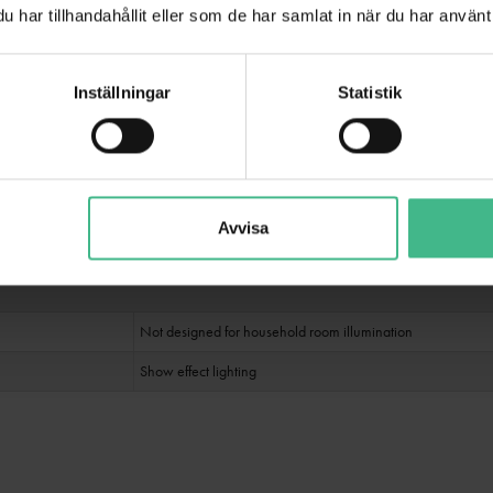
har tillhandahållit eller som de har samlat in när du har använt 
2 x 0.75 mm² H03VVH2-F
Inställningar
Statistik
Approx. 1.7 m
Black
Plastic hard
Avvisa
Black
Not designed for household room illumination
Show effect lighting