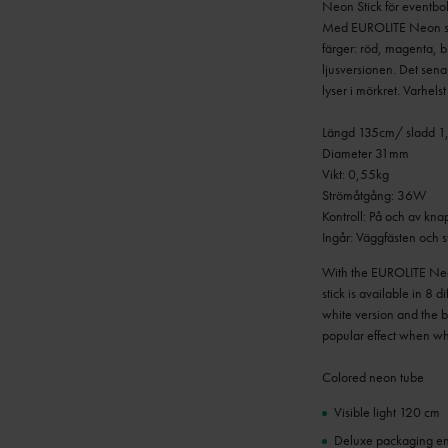
Neon Stick för eventbol
Med EUROLITE Neon stick
färger: röd, magenta, b
ljusversionen. Det sena
lyser i mörkret. Varhel
Längd 135cm/ sladd 1
Diameter 31mm
Vikt: 0,55kg
Strömåtgång: 36W
Kontroll: På och av kna
Ingår: Väggfästen och sv
With the EUROLITE Neon
stick is available in 8 
white version and the b
popular effect when whi
Colored neon tube
Visible light 120 cm
Deluxe packaging ens