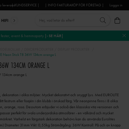
 leverans
| KUNDSERVICE |
| INFO FAKTURAKÖP FÖR FÖRETAG |
Logga in
HIFI
MIKROFONER
DJ-UTRUSTNING
TROSS
DEKO
fester, event & hemmaparty
|› SE HÄR|
PEGELBOLLAR / DEKORPRODUKTER / DISPLAY PRODUKTER
E Neon Stick T8 36W 134cm orange L
8 36W 134CM ORANGE L
W 134cm orange L
 dekoration i olika miljöer. Mycket dekorativt och snyggt ljus. Med EUROLITE
 festrum eller foajén i din klubb i önskad färg. Vår neonpinne finns i 8 olika
rön, orange, rosa. Dessutom erbjuder vi också den klassiska vita versionen och
 passar perfekt för svala underjordiska atmosfärer - en välkänd och mycket
 i mörkret. Varhelst en färgstark dekoration behövs kan du använda Eurolites
7m) Diameter 31mm Vikt: 0,55kg Strömåtgång: 36W Kontroll: På och av knapp