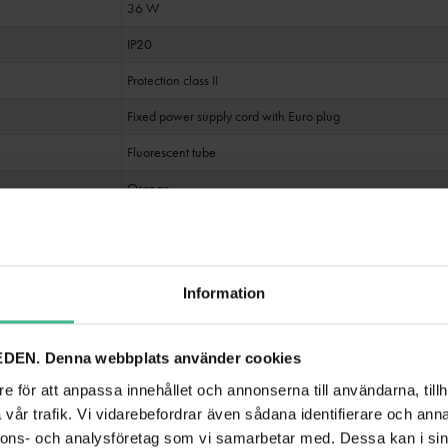
36 W
IP20
Protection class II
Fixed power supply cord with Euro plug
Fluorescent tube
Orange
On/off switch at cable
k):
360°
Information
Orange
Length: 135 cm
Diameter: Ø 3.1 cm
DEN. Denna webbplats använder cookies
0.45 kg
e för att anpassa innehållet och annonserna till användarna, tillh
vår trafik. Vi vidarebefordrar även sådana identifierare och anna
Class 0 (no noise at all)
nnons- och analysföretag som vi samarbetar med. Dessa kan i sin