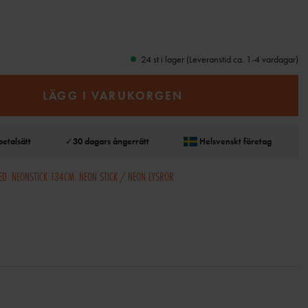
24 st i lager (Leveranstid ca. 1-4 vardagar)
LÄGG I VARUKORGEN
betalsätt
✓
30 dagars ångerrätt
Helsvenskt företag
ED
NEONSTICK 134CM
NEON STICK / NEON LYSRÖR