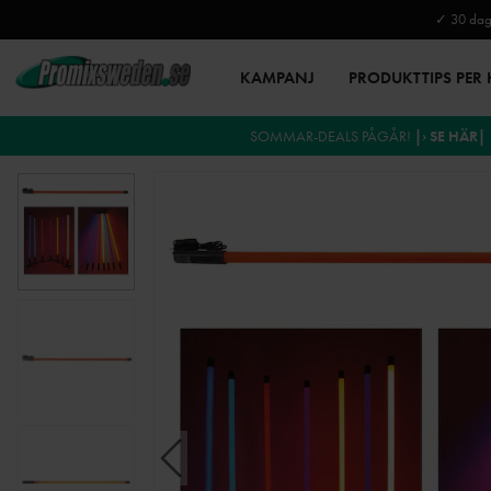
✓ 30 daga
KAMPANJ
PRODUKTTIPS PER
SOMMAR-DEALS PÅGÅR!
|› SE HÄR|