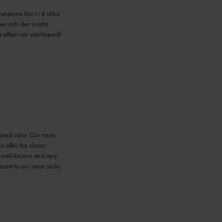
onpinne finns i 8 olika
nen och den svarta
 effekt när vita föremål
sired color. Our neon
o offer the classic
 a well-known and very
sort to our neon sticks.