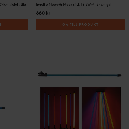
4cm violett, Lila
Eurolite Neonrör Neon stick T8 36W 134cm gul
660 kr
T
GÅ TILL PRODUKT