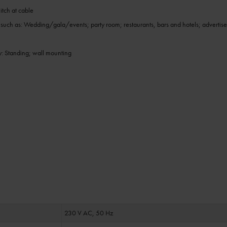
itch at cable
s such as: Wedding/gala/events; party room; restaurants, bars and hotels; adver
ty: Standing; wall mounting
230 V AC, 50 Hz