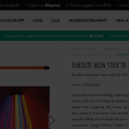
rs ångerrätt
✓ Säkert via
✓ Svensk trygghet i över 50 år
✓ Snabb
 KUNDGRUPP
LJUD
LJUS
MUSIKINSTRUMENT
HEM & 
Populärt nu! Ljudpaket för uteservering & uteplatser
|› SE HÄR|
Sommarens 
Hem
DEKOR
DEKORLJUS / S
Neon stick / Neon lysrör
EUROLIT
EUROLITE NEON STICK T
Eurolite Neonrör Neon stick T8 36
Art nr:
52207057
Neon Stick för eventbolag, hemmiljö,
Neon stick T8 36 W kan du dränka ditt
färger: röd, magenta, blå, turkos, g
den svarta ljusversionen. Det senare
populär effekt när vita föremål lyser
neonsticks. Längd 135cm/ sladd 1,