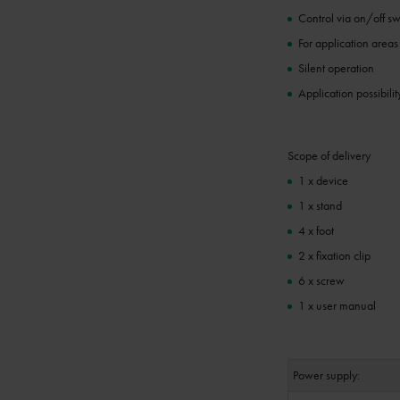
Control via on/off sw
For application area
Silent operation
Application possibili
Scope of delivery
1 x device
1 x stand
4 x foot
2 x fixation clip
6 x screw
1 x user manual
Power supply: