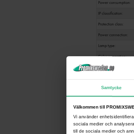
Power consumption:
IP classification:
Protection class:
Power connection:
Lamp type:
Color generation:
Control:
Beam angle (1/2 pea
Samtycke
Housing color:
Dimensions:
Välkommen till PROMIXSWE
Weight:
Vi använder enhetsidentifierar
sociala medier och analysera 
Noise classification:
till de sociala medier och a