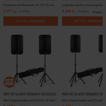
Högtalare med Bluetooth och WiFi för utomhus- och inomhusbruk
2 371 kr
4 549 kr
3 171 kr
6 435 kr
Paketpris
GÅ TILL PRODUKT
GÅ TILL PRODUKT
VONYX VD715A AKTIVT HÖGTALARSET MED BLUETOOTH, TRÅDLÖS STEREOPARNING, STATIV - 15"- 1800W
Aktivt högtalarpaket med DJ-kraft och trådlös stereo