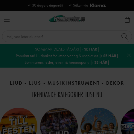
✓ 30 dagars ångerrätt
✓ Säkert via
SOMMAR-DEALS PÅGÅR!
|› SE HÄR|
Populärt nu! Ljudpaket för uteservering & uteplatser
|› SE HÄR|
Sommarens fester, event & hemmaparty
|› SE HÄR|
LJUD - LJUS - MUSIKINSTRUMENT - DEKOR
TRENDANDE KATEGORIER JUST NU