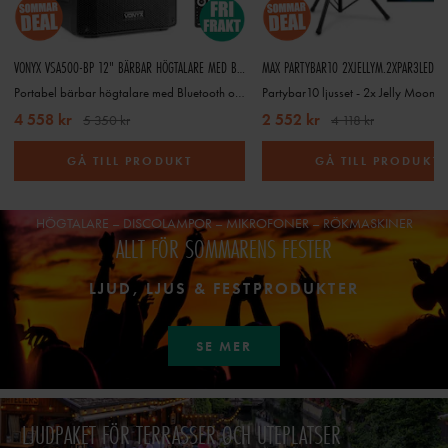
VONYX VSA500-BP 12" BÄRBAR HÖGTALARE MED BLUETOOTH OCH TRÅDLÖS HANDMIKROFON + HEADSETMIKROFON
MAX PARTYBAR10 2XJELLYM.2XPAR3LED 6
Portabel bärbar högtalare med Bluetooth och trådlös handmikrofon + headsetmikrofon
4 558 kr
2 552 kr
5 350 kr
4 118 kr
GÅ TILL PRODUKT
GÅ TILL PRODUKT
HÖGTALARE – DISCOLAMPOR – MIKROFONER – RÖKMASKINER
ALLT FÖR SOMMARENS FESTER
LJUD, LJUS & FESTPRODUKTER
SE MER
LJUDPAKET FÖR TERRASSER OCH UTEPLATSER