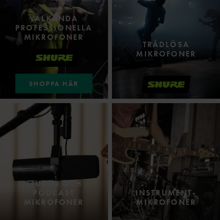
VÄLKÄNDA
PROFESSIONELLA
MIKROFONER
TRÅDLÖSA
MIKROFONER
SHOPPA HÄR
STUDIO OCH
PODCAST
INSTRUMENT-
MIKROFONER
MIKROFONER