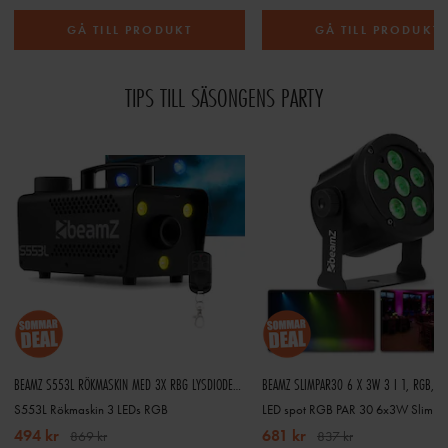
GÅ TILL PRODUKT
GÅ TILL PRODUKT
TIPS TILL SÄSONGENS PARTY
BEAMZ S553L RÖKMASKIN MED 3X RBG LYSDIODER OCH TRÅDLÖS FJÄRRKONTROLL
BEAMZ SLIMPAR30 6 X 3W 3 I 1, RGB, IR
S553L Rökmaskin 3 LEDs RGB
LED spot RGB PAR 30 6x3W SlimPa
494 kr
681 kr
869 kr
837 kr