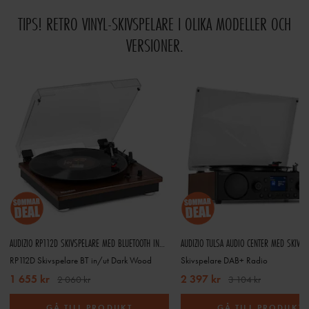
TIPS! RETRO VINYL-SKIVSPELARE I OLIKA MODELLER OCH
VERSIONER.
AUDIZIO RP112D SKIVSPELARE MED BLUETOOTH IN/OUT OCH INBYGGDA HÖGTALARE - DARKWOOD
RP112D Skivspelare BT in/ut Dark Wood
Skivspelare DAB+ Radio
1 655 kr
2 397 kr
2 060 kr
3 104 kr
GÅ TILL PRODUKT
GÅ TILL PRODUKT