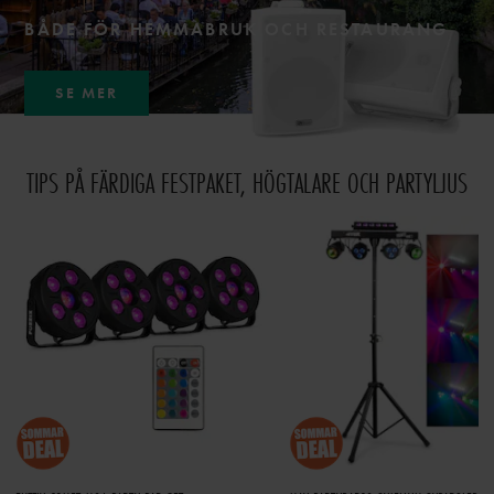
BÅDE FÖR HEMMABRUK OCH RESTAURANG
SE MER
TIPS PÅ FÄRDIGA FESTPAKET, HÖGTALARE OCH PARTYLJUS