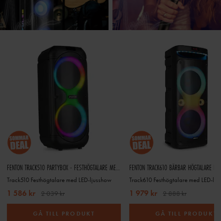
FENTON TRACK510 PARTYBOX - FESTHÖGTALARE MED LED OCH 2X 8 TUMS BASHÖGTALARE - INKLUSIVE 2 MIKROFONER
Track510 Festhögtalare med LED-ljusshow
Track610 Festhögtalare med LED-lju
1 586 kr
1 979 kr
2 039 kr
2 888 kr
GÅ TILL PRODUKT
GÅ TILL PRODUKT