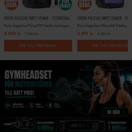
FENTON PULSE200 PARTY SPEAKER - FESTHÖGTALARE MED LJUSSHOW
Party högtalare Pulse200 Trådlös festhögtalare med ljusshow
4 850 kr
3 891 kr
7 346 kr
6 281 kr
GÅ TILL PRODUKT
GÅ TILL PRODUKT
Illustrationsbild – delvis AI-genererad.