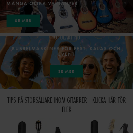
MÅNGA OLIKA VARIANTER
SE MER
POPULÄRT NU!
BUBBELMASKINER FÖR FEST, KALAS OCH
EVENT
SE MER
Illustrationsbild – delvis AI-genererad.
TIPS PÅ STORSÄLJARE INOM GITARRER - KLICKA HÄR FÖR
FLER