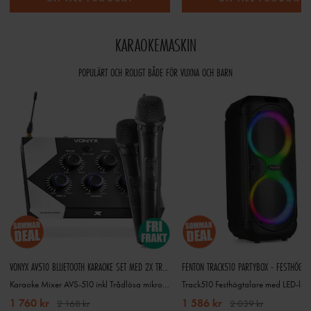
KARAOKEMASKIN
POPULÄRT OCH ROLIGT BÅDE FÖR VUXNA OCH BARN
VONYX AV510 BLUETOOTH KARAOKE SET MED 2X TRÅDLÖS MIKROFON
Karaoke Mixer AVS-510 inkl Trådlösa mikrofoner x 2
Track510 Festhögtalare med LED-lju
1 760 kr
1 586 kr
2 168 kr
2 039 kr