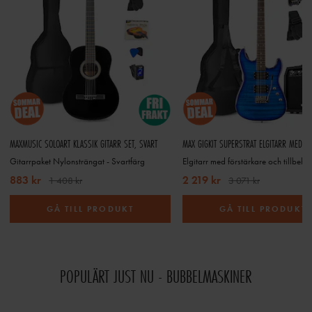
MAXMUSIC SOLOART KLASSIK GITARR SET, SVART
Gitarrpaket Nylonsträngat - Svartfärg
Elgitarr med förstärkare och tillbehö
883 kr
2 219 kr
1 408 kr
3 071 kr
GÅ TILL PRODUKT
GÅ TILL PRODUKT
POPULÄRT JUST NU - BUBBELMASKINER