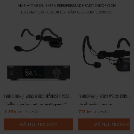
HÄR HITTAR DU EXTRA PREISPRESSADE PARTI-INKÖP OCH
DIREKIMPORTPRODUKTER FRÅN OSS SOM GROSSIST.
FYNDHÖRNAN / VONYX WSH20 TRÅDLÖST FITNESSHEADSET MED RACKMONTERBAR UHF-MOTTAGARE
Trådlöst gym headset med mottagare 19"
Lösvikt endast headset
1 596 kr
713 kr
2 395 kr
1 295 kr
GÅ TILL PRODUKT
GÅ TILL PRODUKT