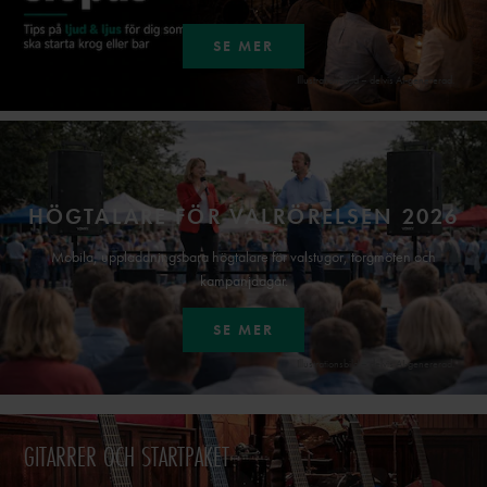
SE MER
Illustrationsbild – delvis AI-genererad.
HÖGTALARE FÖR VALRÖRELSEN 2026
Mobila, uppladdningsbara högtalare för valstugor, torgmöten och
kampanjdagar.
SE MER
Illustrationsbild – delvis AI-genererad.
GITARRER OCH STARTPAKET