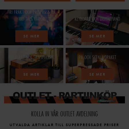
FRI FRAKT OCH PRISPRESS PÅ
100-TALS VAROR
KEYBOARD OCH DIGITALPIANO
SE MER
SE MER
POPULÄRT NU! SKIVSPELARE.
PA OCH SCENLJUDPAKET
SE MER
SE MER
KOLLA IN VÅR OUTLET AVDELNING
UTVALDA ARTIKLAR TILL SUPERPRESSADE PRISER