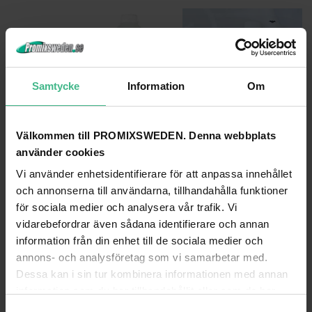
Samtycke
Information
Om
Välkommen till PROMIXSWEDEN. Denna webbplats
använder cookies
Vi använder enhetsidentifierare för att anpassa innehållet
FUZZIX F500S PARTY RÖKMASKIN MED 1L RÖKVÄTSKA OCH MAX MAGIC JELLY DISCOLAMPA
och annonserna till användarna, tillhandahålla funktioner
Festset med Jellyball discolampa, rökmaskin och rökvätska
Rökmaskin med vätska - komplett rö
för sociala medier och analysera vår trafik. Vi
957 kr
914 kr
1 476 kr
1 187 kr
vidarebefordrar även sådana identifierare och annan
Paketpris
Paketpris
information från din enhet till de sociala medier och
GÅ TILL PRODUKT
GÅ TILL PRODUKT
annons- och analysföretag som vi samarbetar med.
Dessa kan i sin tur kombinera informationen med annan
information som du har tillhandahållit eller som de har
TIPS PÅ KEYBOARD OCH DIGITALPIANO
samlat in när du har använt deras tjänster.