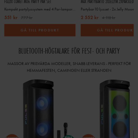
FUZZIX COMET M06 PARTY PAR SET
MAX PARTYBAR10 2XJELLYM.2XPAR3LED 6
Kompakt partyljussystem med 4 Par-lampor och Jelly Ball-effekt
551 kr
2 552 kr
777 kr
4 118 kr
GÅ TILL PRODUKT
GÅ TILL PRODUKT
BLUETOOTH-HÖGTALARE FÖR FEST- OCH PARTY
MASSOR AV PRISVÄRDA MODELLER, SNABB LEVERANS - PERFEKT FÖR
HEMMAFESTEN, CAMINGEN ELLER STRANDEN