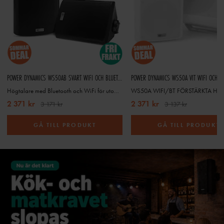
POWER DYNAMICS WS50AB SVART WIFI OCH BLUETOOTH AKTIVA HÖGTALARSET
Högtalare med Bluetooth och WiFi för utomhus- och inomhusbruk
2 371 kr
2 371 kr
3 171 kr
3 137 kr
GÅ TILL PRODUKT
GÅ TILL PRODUKT