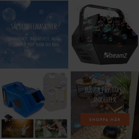
SÅPBUBBELMASKINER
SOMMARPARTY, TRÄDGÅDSFEST, KALAS.
FESTLIGT FÖR BÅDE VUXNA OCH BARN.
MÅNGA PRISVÄRDA
MODELLER
SHOPPA HÄR