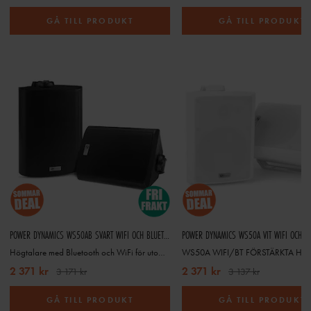
GÅ TILL PRODUKT
GÅ TILL PRODUKT
POWER DYNAMICS WS50AB SVART WIFI OCH BLUETOOTH AKTIVA HÖGTALARSET
Högtalare med Bluetooth och WiFi för utomhus- och inomhusbruk
2 371 kr
2 371 kr
3 171 kr
3 137 kr
GÅ TILL PRODUKT
GÅ TILL PRODUKT