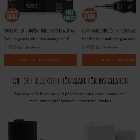
VONYX WSH20 TRÅDLÖST FITNESSHEADSET MED RACKMONTERBAR UHF-MOTTAGARE
VONYX WSH20 TRÅDLÖST FITNESSHEADSET
Trådlöst gym headset med mottagare 19"
1 995 kr
1 495 kr
2 395 kr
1 795 kr
GÅ TILL PRODUKT
GÅ TILL PRODUKT
WIFI OCH BLUETOOTH-HÖGTALARE FÖR INSTALLATION
Toppsäljare för bakgrundsljud på terrasser, uteplatser, hemma och
restauranger, många modeller även för utomhus