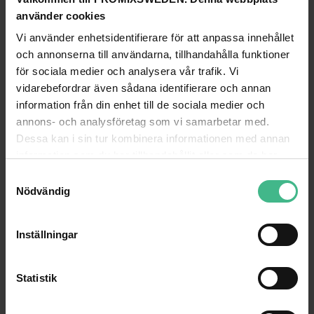
använder cookies
Vi använder enhetsidentifierare för att anpassa innehållet
och annonserna till användarna, tillhandahålla funktioner
för sociala medier och analysera vår trafik. Vi
vidarebefordrar även sådana identifierare och annan
information från din enhet till de sociala medier och
annons- och analysföretag som vi samarbetar med.
Dessa kan i sin tur kombinera informationen med annan
information som du har tillhandahållit eller som de har
samlat in när du har använt deras tjänster.
S
Nödvändig
a
m
t
Inställningar
y
c
k
Statistik
e
s