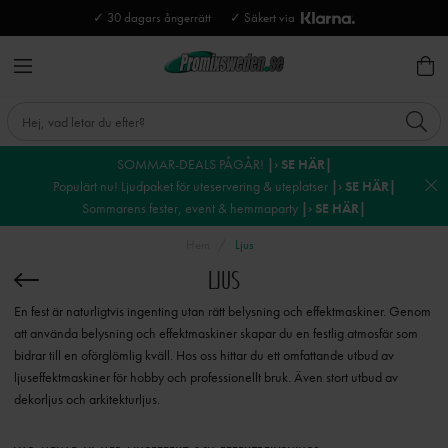
✓ 30 dagars ångerrätt
✓ Säkert via
SOMMAR-DEALS PÅGÅR!
|› SE HÄR|
Populärt nu! Ljudpaket för uteservering & uteplatser
|› SE HÄR|
Sommarens fester, event & hemmaparty
|› SE HÄR|
Hem
Ljus
LJUS
En fest är naturligtvis ingenting utan rätt belysning och effektmaskiner. Genom
att använda belysning och effektmaskiner skapar du en festlig atmosfär som
bidrar till en oförglömlig kväll. Hos oss hittar du ett omfattande utbud av
ljuseffektmaskiner för hobby och professionellt bruk. Även stort utbud av
dekorljus och arkitekturljus.