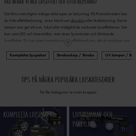
VAD MENAR VI MED LJUSEFFEKT OCH EFFEKTBELYSNING?
Det finns naturligtvis många olika typer av belysning.
På PromixSweden kan
du hitta
effektbelysning
, även känd som
discoljus
eller festbelysning.
Det är
lampor som ger ett rum, lokal eller trädgård de vackraste ljuseffekterna.
Det
kan vara LED och laserstrålar, men även ljusmönster och blinkande
ljuseffekter.
Du kan även kontakta oss för effektmaskiner, det är maskiner som
kan höja ljusshowen.
Exempel en rökmaskin /
dimmaskin
,
snömaskin
eller
bubbelmaskin
.
Kompletta ljuspaket
Stroboskop / Strobe
UV lampor / Blac
NÄR ANVÄNDER DU LJUS- OCH EFFEKTMASKINER?
TIPS PÅ NÅGRA POPULÄRA LJUSKATEGORIER
Det finns alla möjliga olika tillfällen att använda discolampor, festlampor eller
en effektmaskin.
Det kan till exempel vara under en födelsedagsfest eller
För fler kategorier se ovan knappar
hemmafest.
En snygg discolampa ger snabbt häftigeffekt i ett rum.
Men också
perfekt om du är en DJ eller har restaurang och nattklubb.
Sedan har vi även
mer professionella ljuseffekter som
rörliga huvuden
,
stroboskop
och
LED-
KOMPLETTA LJUSPAKET
LJUSBOMMAR OCH
ljus
.
Vill du få ljuseffekterna du använder att sticka ut och synas ännu
PARTYLJUS
mer?
Använd då en
rökmaskin
, för röken i luften gör att strålarna syns och din
ljusshow får ett enormt uppsving.