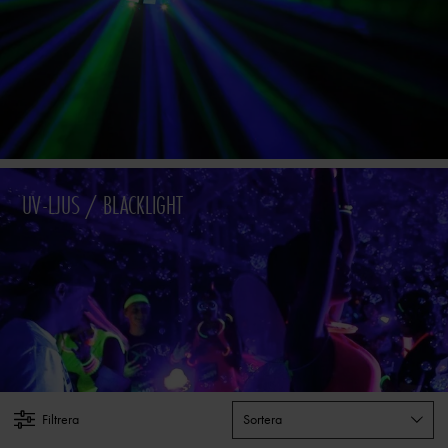
eller i ett sovrum.
Spegelbollar
, discokulor och pinspot. Klassiska effekter som enkelt placeras
i rummet eller på dansgolvet och reflekterar små prickar i hela lokalen eller
rummet. Enkelt och effektfullt. Glöm inte köpa till en pinspot för bästa effekt.
VAD ÄR EN UPLIGHT?
Förutom de olika typer av ljuseffekter som är perfekta under en fest har vi även
UV-LJUS / BLACKLIGHT
lampor som kan användas som stämningsbelysning, dekor och event till
exempelvis en restaurang eller en byggnad och att färgsätta väggar.
Vi kallar
även dessa lampor för
uplights
eller wallpainter eftersom ljusstrålen alltid är
riktad uppåt.
Genom att placera dessa lampor framför en vägg ser du till att
väggen lyser upp.
VILKA OLIKA EFFEKTMASKINER FINNS DET?
Vi har redan kort listat de olika typerna av belysning.
Belysning bör faktiskt
alltid åtföljas av effektmaskiner.
Effektmaskinerna fullbordar verkligen festen
Filtrera
Sortera
och effekten på ljuset.
Tänk till exempel på en bubbelmaskin som blåser
bubblor i hela rummet eller en rökmaskin som gör dina ljusstrålar synliga.
Kort