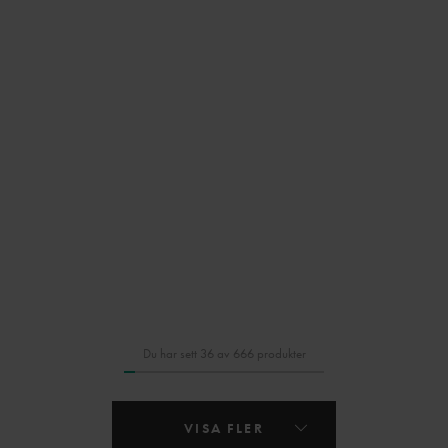
Du har sett 36 av 666 produkter
VISA FLER