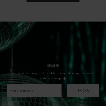
NYHETSBREV
Som prenumerant på vårt nyhetsbrev missar du aldrig spännande
nyheter och kampanjer!
SKICKA