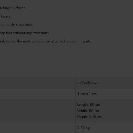
on large surfaces
 facets
 variously-sized mats
ogether without any transitions
rial, so that the mats can also be attached on columns, etc.
Self adhesive
1 cm x 1 cm
Length: 80 cm
Width: 80 cm
Depth: 0.15 cm
2.75 kg