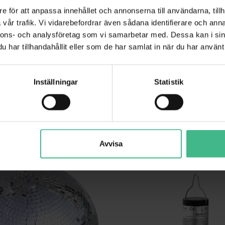
e för att anpassa innehållet och annonserna till användarna, tillh
vår trafik. Vi vidarebefordrar även sådana identifierare och anna
nnons- och analysföretag som vi samarbetar med. Dessa kan i sin
 MAT 400X200MM, 10X10MM MIRRORS
EUROLITE MIRROR MAT 200X200MM, 10
har tillhandahållit eller som de har samlat in när du har använt 
matta 400x200mm, 10x10mm speglar
Eurolite spegelmatta 200x200mm, 1
190 kr
Inställningar
Statistik
GÅ TILL PRODUKT
GÅ TILL PRODUK
ANDRA KUNDER KÖPTE OCKSÅ
Avvisa