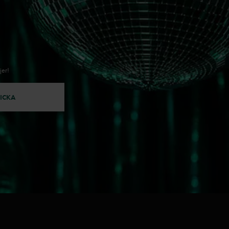
jer!
ICKA