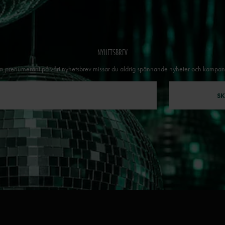
NYHETSBREV
 prenumerant på vårt nyhetsbrev missar du aldrig spännande nyheter och kampan
SK