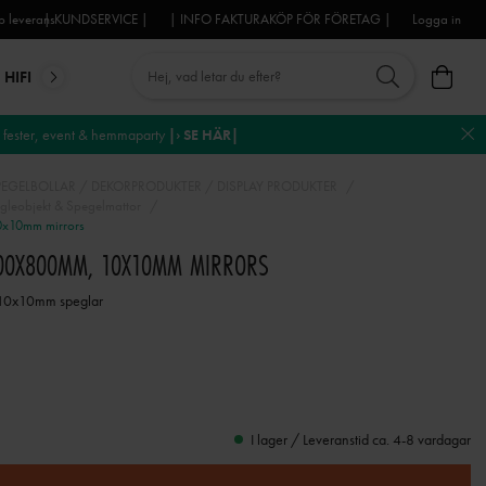
 leverans
| KUNDSERVICE |
| INFO FAKTURAKÖP FÖR FÖRETAG |
Logga in
HIFI
MIKROFONER
DJ-UTRUSTNING
TROSS
DEKO
fester, event & hemmaparty
|› SE HÄR|
PEGELBOLLAR / DEKORPRODUKTER / DISPLAY PRODUKTER
gleobjekt & Spegelmattor
0x10mm mirrors
800X800MM, 10X10MM MIRRORS
 10x10mm speglar
I lager / Leveranstid ca. 4-8 vardagar