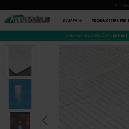
✓ 30 daga
KAMPANJ
PRODUKTTIPS PER
SOMMAR-DEALS PÅGÅR!
|› SE HÄR|