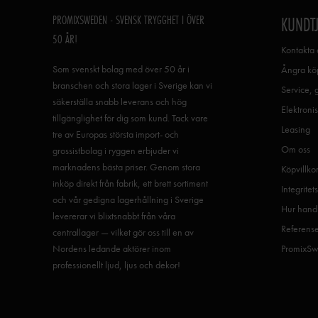
PROMIXSWEDEN - SVENSK TRYGGHET I ÖVER
KUNDT
50 ÅR!
Kontakta 
Som svenskt bolag med över 50 år i
Ångra köp
branschen och stora lager i Sverige kan vi
Service, 
säkerställa snabb leverans och hög
Elektronis
tillgänglighet för dig som kund. Tack vare
Leasing
tre av Europas största import- och
Om oss
grossistbolag i ryggen erbjuder vi
marknadens bästa priser. Genom stora
Köpvillko
inköp direkt från fabrik, ett brett sortiment
Integritet
och vår gedigna lagerhållning i Sverige
Hur handl
levererar vi blixtsnabbt från våra
Referens
centrallager — vilket gör oss till en av
Nordens ledande aktörer inom
PromixSw
professionellt ljud, ljus och dekor!