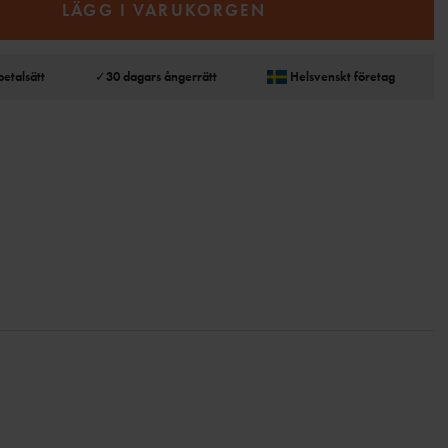
LÄGG I VARUKORGEN
betalsätt
✓
30 dagars ångerrätt
Helsvenskt företag