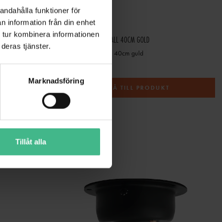
andahålla funktioner för
n information från din enhet
 tur kombinera informationen
X10MM MIRRORS
EUROLITE MIRROR BALL 40CM GOLD
deras tjänster.
0x10mm speglar
Eurolite Spegelboll 40cm guld
1 581 kr
Marknadsföring
T
GÅ TILL PRODUKT
Tillåt alla