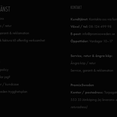
KONTAKT
JÄNST
oss
Kundtjänst:
Kontakta oss via fo
 / retur
Växel / tel:
08-124 499 98
garanti & reklamation
E-post:
info@promixsweden.se
k faktura till offentlig verksamhet
Öppettider:
Vardagar 10–17
Service, retur & ångra köp:
r
Ångra köp / retur
spolicy
Service, garanti & reklamation
ar jag?
er / kundcase
PromixSweden
eden trygghetsplan
Kontor / postadress:
Torpagat
553 33 Jönköping
(ej leverans- e
returadress)