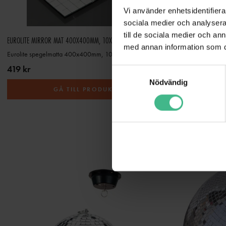
Vi använder enhetsidentifierar
sociala medier och analysera 
till de sociala medier och a
EUROLITE MIRROR MAT 400X400MM, 10X10MM MIRRORS
EUROLITE MIRROR
med annan information som du 
Eurolite spegelmatta 400x400mm, 10x10mm speglar
Eurolite spegel
419 kr
264 kr
S
Nödvändig
a
GÅ TILL PRODUKT
m
t
y
c
k
e
s
v
a
l