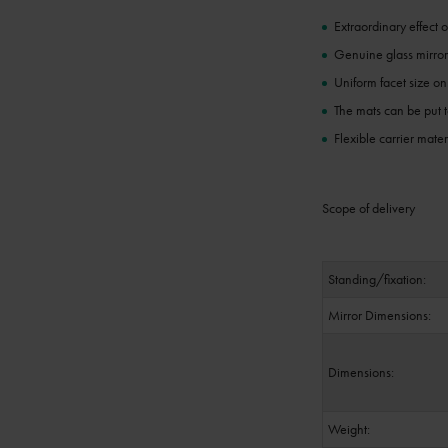
Extraordinary effect 
Genuine glass mirror
Uniform facet size on
The mats can be put t
Flexible carrier mate
Scope of delivery
Standing/fixation:
Mirror Dimensions:
Dimensions:
Weight: