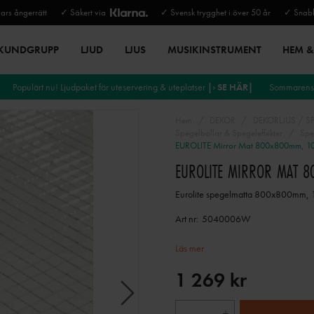
rs ångerrätt
✓ Säkert via
✓ Svensk trygghet i över 50 år
✓ Snabb
 KUNDGRUPP
LJUD
LJUS
MUSIKINSTRUMENT
HEM & 
Populärt nu! Ljudpaket för uteservering & uteplatser
|› SE HÄR|
Sommarens 
Hem
DEKOR
DEKORLJUS / S
Spegelbollar & Spegeleffekter
Spe
EUROLITE Mirror Mat 800x800mm, 1
EUROLITE MIRROR MAT 
Eurolite spegelmatta 800x800mm,
Art nr:
5040006W
Läs mer
1 269 kr