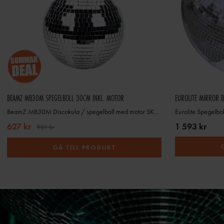
BEAMZ MB30M SPEGELBOLL 30CM INKL. MOTOR
EUROLITE MIRROR 
BeamZ MB30M Discokula / spegelboll med motor SKY-151.336
Eurolite Spegelbo
627 kr
1 593 kr
901 kr
GÅ TILL PRODUKT