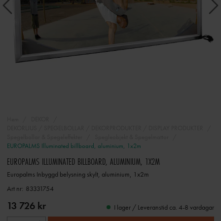
Hem
DEKOR
DEKORLJUS / SPEGELBOLLAR / DEKORPRODUKTER / DISPLAY PRODUKTER
Spegelbollar & Spegeleffekter
Spegleobjekt & Spegelmattor
EUROPALMS Illuminated billboard, aluminium, 1x2m
EUROPALMS ILLUMINATED BILLBOARD, ALUMINIUM, 1X2M
Europalms Inbyggd belysning skylt, aluminium, 1x2m
Art nr:
83331754
13 726 kr
I lager / Leveranstid ca. 4-8 vardagar