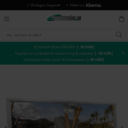
✓ 30 dagars ångerrätt
✓ Säkert via
SOMMAR-DEALS PÅGÅR!
|› SE HÄR|
Populärt nu! Ljudpaket för uteservering & uteplatser
|› SE HÄR|
Sommarens fester, event & hemmaparty
|› SE HÄR|