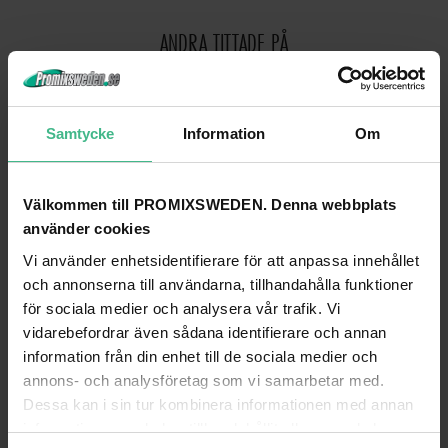
ANDRA TITTADE PÅ
Samtycke
Information
Om
Välkommen till PROMIXSWEDEN. Denna webbplats
använder cookies
Vi använder enhetsidentifierare för att anpassa innehållet
och annonserna till användarna, tillhandahålla funktioner
för sociala medier och analysera vår trafik. Vi
vidarebefordrar även sådana identifierare och annan
EUROPALMS ILLUMINATED BILLBOARD A2, ALUMINIUM
EUROPALMS ILLUMINATED BILLBOARD A0, 
information från din enhet till de sociala medier och
Europalms Inbyggd belysning skylt A2, aluminium
annons- och analysföretag som vi samarbetar med.
3 048 kr
7 302 kr
Dessa kan i sin tur kombinera informationen med annan
information som du har tillhandahållit eller som de har
GÅ TILL PRODUKT
GÅ TILL PRODUKT