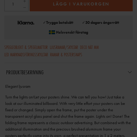
LÄGG I VARUKORGEN
✓
Trygga betalsätt
✓
30 dagars ångerrätt
Helsvenskt företag
SPEGLEOBJEKT & SPEGELMATTOR
LJUSRAMAR/SKYLTAR
DECO NÄT MM
LED MARKNADSFÖRINGSSKYLLTAR
RAMAR & POSTERSNAPS
PRODUKTBESKRIVNING
Elegant ljusram
Turn the lights on!Let your posters shine. We can tell you how! Just take a
look at our illuminated billboard. With very little effort your posters can be
fixed or changed. Simply open the frame, put the poster under the
transparent acryl glass panel and shut the frame again. Lights on! Done! The
folding frame represents a classic outdoor advertising. But combined with the
additional illumination and the precious brushed aluminum frame your
posters perfectly come into its own: a perfect presentation in 1 x 2 meters.