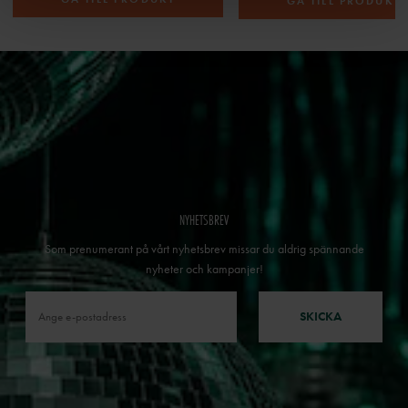
GÅ TILL PRODUKT
NYHETSBREV
Som prenumerant på vårt nyhetsbrev missar du aldrig spännande
nyheter och kampanjer!
SKICKA