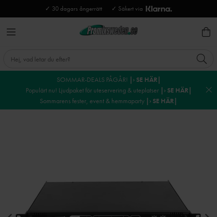
✓ 30 dagars ångerrätt
✓ Säkert via
SOMMAR-DEALS PÅGÅR!
|› SE HÄR|
Populärt nu! Ljudpaket för uteservering & uteplatser
|› SE HÄR|
Sommarens fester, event & hemmaparty
|› SE HÄR|