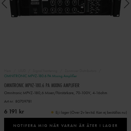
Hem
LJUD
Signal hantering
Zonmixer Distributors
OMNITRONIC MPVZ-180.6 PA Mixing Amplifier
OMNITRONIC MPVZ-180.6 PA MIXING AMPLIFIER
Omnitronic MPVZ-180,6 Mixer/Förstärkare, 70-100V, 4-16ohm
Art nr:
80709781
6 191 kr
Ej i lager (Över 2v lev.tid. Kan ej beställas nu)
NOTIFERA MIG NÄR VARAN ÄR ÅTER I LAGER