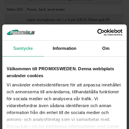
Status LED:
Power, fault, level meter
Input: microphone via 1 x 3-pin XLR/6.35mm jack (F)
combination socket (mounting version)
Connectio
Input: microphone via 2 x 6.3 mm plug (unbal.)
ns:
Input: line via 3 x stereo RCA 0.3 V
Output: line via 1 x stereo RCA
Samtycke
Information
Om
Output: speaker via screw terminal
Equalizer:
Master: 1 x 2-band tone control mono
Välkommen till PROMIXSWEDEN. Denna webbplats
Material:
Metal
använder cookies
Color:
Black
Vi använder enhetsidentifierare för att anpassa innehållet
Housing
och annonserna till användarna, tillhandahålla funktioner
(19") 48.3 cm rack installation 2 U
design:
för sociala medier och analysera vår trafik. Vi
vidarebefordrar även sådana identifierare och annan
Width: 48.3 cm
Dimension
information från din enhet till de sociala medier och
Depth: 38.5 cm
s:
annons- och analysföretag som vi samarbetar med.
Height: 8.9 cm
Dessa kan i sin tur kombinera informationen med annan