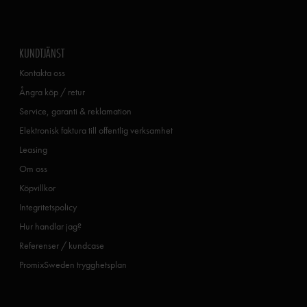
KUNDTJÄNST
Kontakta oss
Ångra köp / retur
Service, garanti & reklamation
Elektronisk faktura till offentlig verksamhet
Leasing
Om oss
Köpvillkor
Integritetspolicy
Hur handlar jag?
Referenser / kundcase
PromixSweden trygghetsplan