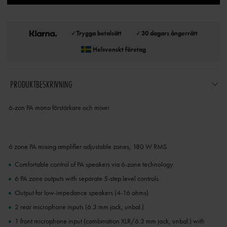
✓
Trygga betalsätt
✓
30 dagars ångerrätt
Helsvenskt företag
PRODUKTBESKRIVNING
6-zon PA mono förstärkare och mixer
6 zone PA mixing amplifier adjustable zones, 180 W RMS
Comfortable control of PA speakers via 6-zone technology
6 PA zone outputs with separate 5-step level controls
Output for low-impedance speakers (4-16 ohms)
2 rear microphone inputs (6.3 mm jack, unbal.)
1 front microphone input (combination XLR/6.3 mm jack, unbal.) with