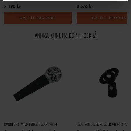
7 190 kr
8 576 kr
GÅ TILL PRODUKT
GÅ TILL PRODUKT
ANDRA KUNDER KÖPTE OCKSÅ
OMNITRONIC M-60 DYNAMIC MICROPHONE
OMNITRONIC MCK-30 MICROPHONE CLAMP 