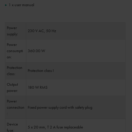
1 x user manual
Power
230 V AC, 50 Hz
supply:
Power
consumpti
360.00 W
on:
Protection
Protection class I
class:
Output
180 W RMS
power:
Power
connection
Fixed power supply cord with safety plug
:
Device
5 x 20 mm, T 2 A fuse replaceable
fuse: