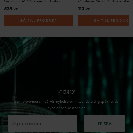
Omnitronic M-60 dynamisk mikrofon
535 kr
113 kr
GÅ TILL PRODUKT
GÅ TILL PRODUKT
NYHETSBREV
Som prenumerant på vårt nyhetsbrev missar du aldrig spännande
nyheter och kampanjer!
SKICKA