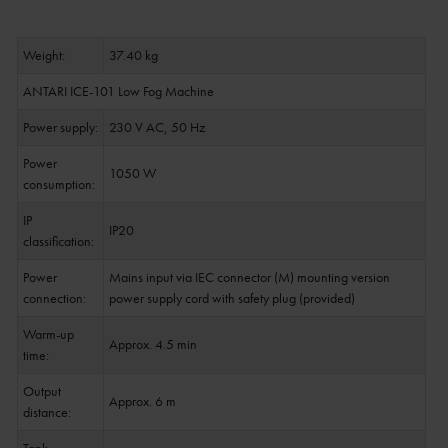
Weight:
37.40 kg
ANTARI ICE-101 Low Fog Machine
Power supply:
230 V AC, 50 Hz
Power
1050 W
consumption:
IP
IP20
classification:
Power
Mains input via IEC connector (M) mounting version
connection:
power supply cord with safety plug (provided)
Warm-up
Approx. 4.5 min
time:
Output
Approx. 6 m
distance: