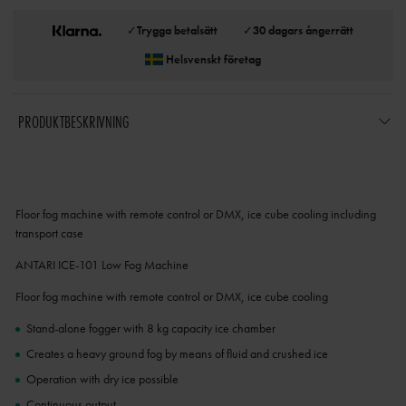
✓
Trygga betalsätt
✓
30 dagars ångerrätt
Helsvenskt företag
PRODUKTBESKRIVNING
Floor fog machine with remote control or DMX, ice cube cooling including
transport case
ANTARI ICE-101 Low Fog Machine
Floor fog machine with remote control or DMX, ice cube cooling
Stand-alone fogger with 8 kg capacity ice chamber
Creates a heavy ground fog by means of fluid and crushed ice
Operation with dry ice possible
Continuous output