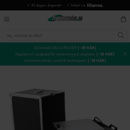
✓ 30 dagars ångerrätt
✓ Säkert via
SOMMAR-DEALS PÅGÅR!
|› SE HÄR|
Populärt nu! Ljudpaket för uteservering & uteplatser
|› SE HÄR|
Sommarens fester, event & hemmaparty
|› SE HÄR|