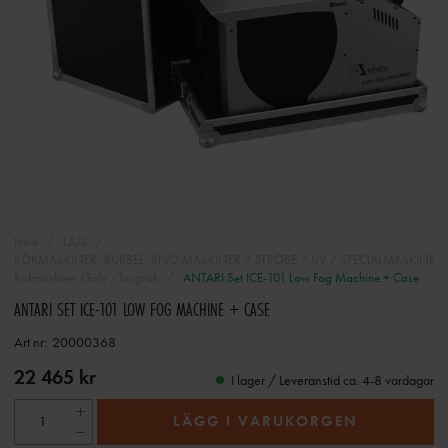
Hem
LJUS
RÖKMASKINER, BUBBEL, SNÖ-MASKINER / STROBE / UV / SPECIALMASKINER 
Rökmaskiner Golv /Tungrök
ANTARI Set ICE-101 Low Fog Machine + Case
ANTARI SET ICE-101 LOW FOG MACHINE + CASE
Art nr:
20000368
22 465 kr
I lager / Leveranstid ca. 4-8 vardagar
LÄGG I VARUKORGEN