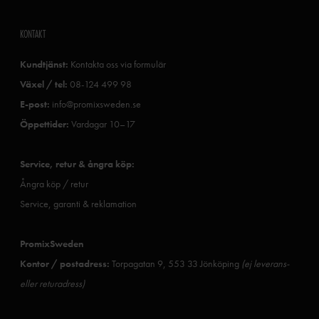
KONTAKT
Kundtjänst:
Kontakta oss via formulär
Växel / tel:
08-124 499 98
E-post:
info@promixsweden.se
Öppettider:
Vardagar 10–17
Service, retur & ångra köp:
Ångra köp / retur
Service, garanti & reklamation
PromixSweden
Kontor / postadress:
Torpagatan 9, 553 33 Jönköping
(ej leverans-
eller returadress)