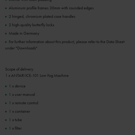
Aluminum profile frames 30mm with rounded edges
2 hinged, chromium plated case handles
2 high-quality butterfly locks
Made in Germany
For further information about this product, please refer to the Data Sheet
under "Downloads"
Scope of delivery
1 x ANTARI ICE-101 Low Fog Machine
1 x device
1 x user manual
1 x remote control
1 x container
1 x tube
1 x filter