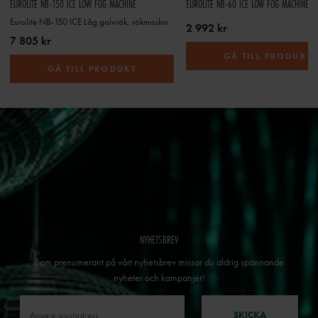
EUROLITE NB-150 ICE LOW FOG MACHINE
EUROLITE NB-60 ICE LOW FOG MACHINE
Eurolite NB-150 ICE Låg golvrök, rökmaskin
2 992 kr
7 805 kr
GÅ TILL PRODUKT
GÅ TILL PRODUKT
NYHETSBREV
Som prenumerant på vårt nyhetsbrev missar du aldrig spännande
nyheter och kampanjer!
SKICKA