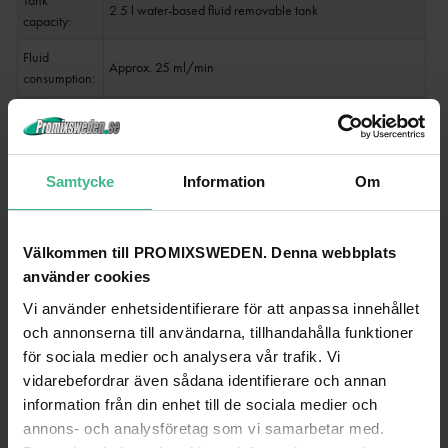
Tank
2.5 l water-based fluid removable tank
capacity:
Fluid
Approx. 25 ml/min
consumption:
DMX
1
channels:
DMX input:
1 x 3-pin XLR (M) mounting version
Samtycke
Information
Om
DMX output:
1 x 3-pin XLR (F) mounting version
Control:
DMX; wired remote control
Välkommen till PROMIXSWEDEN. Denna webbplats
använder cookies
Housing
Silver
color:
Vi använder enhetsidentifierare för att anpassa innehållet
och annonserna till användarna, tillhandahålla funktioner
Color:
Silver
för sociala medier och analysera vår trafik. Vi
Width: 36 cm
vidarebefordrar även sådana identifierare och annan
Dimensions:
Depth: 54 cm
information från din enhet till de sociala medier och
Height: 51 cm
annons- och analysföretag som vi samarbetar med.