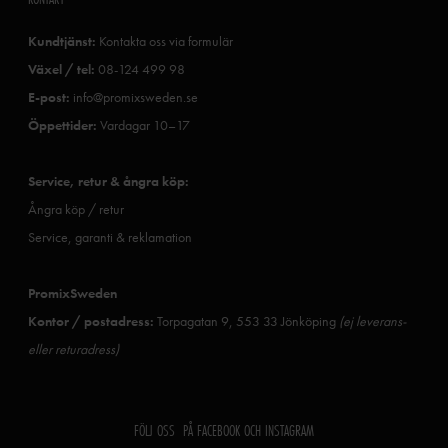
Kundtjänst:
Kontakta oss via formulär
Växel / tel:
08-124 499 98
E-post:
info@promixsweden.se
Öppettider:
Vardagar 10–17
Service, retur & ångra köp:
Ångra köp / retur
Service, garanti & reklamation
PromixSweden
Kontor / postadress:
Torpagatan 9, 553 33 Jönköping
(ej leverans-
eller returadress)
FÖLJ OSS PÅ FACEBOOK OCH INSTAGRAM