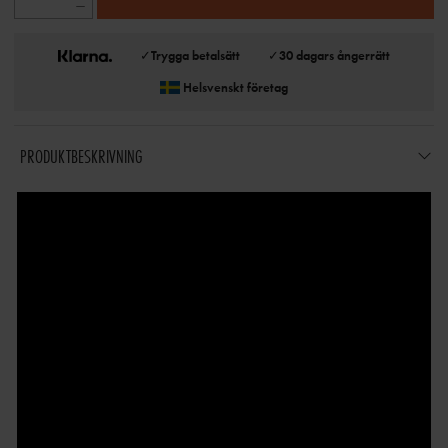
✓
Trygga betalsätt
✓
30 dagars ångerrätt
Helsvenskt företag
PRODUKTBESKRIVNING