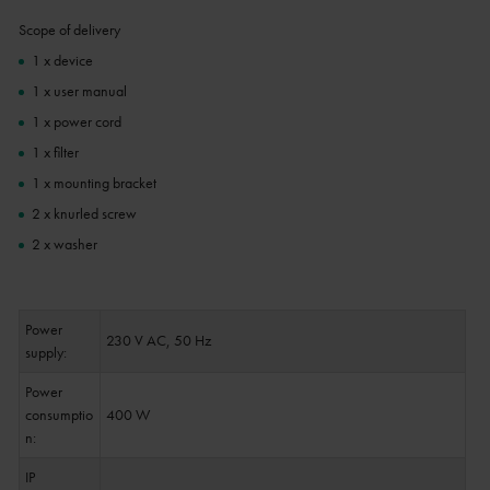
Scope of delivery
1 x device
1 x user manual
1 x power cord
1 x filter
1 x mounting bracket
2 x knurled screw
2 x washer
Power
230 V AC, 50 Hz
supply:
Power
consumptio
400 W
n:
IP