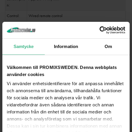
n:
Control:
Wired remote control
Housing
Black
color:
Attachment
Mounting bracket
Samtycke
Information
Om
system:
Controls:
Overheat
Välkommen till PROMIXSWEDEN. Denna webbplats
Color:
Black
använder cookies
Width: 14.5 cm
Vi använder enhetsidentifierare för att anpassa innehållet
Dimensions
Depth: 26.5 cm
:
och annonserna till användarna, tillhandahålla funktioner
Height: 17 cm
för sociala medier och analysera vår trafik. Vi
Weight:
1.82 kg
vidarebefordrar även sådana identifierare och annan
information från din enhet till de sociala medier och
Noise
annons- och analysföretag som vi samarbetar med.
classificatio
Class 3 (clearly perceptible sounds)
Dessa kan i sin tur kombinera informationen med annan
n: