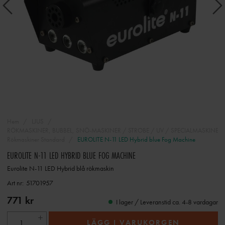
Hem
LJUS
RÖKMASKINER, BUBBEL, SNÖ-MASKINER / STROBE / UV / SPECIALMASKINER 
Rökmaskiner Standard
EUROLITE N-11 LED Hybrid blue Fog Machine
EUROLITE N-11 LED HYBRID BLUE FOG MACHINE
Eurolite N-11 LED Hybrid blå rökmaskin
Art nr:
51701957
771 kr
I lager / Leveranstid ca. 4-8 vardagar
LÄGG I VARUKORGEN