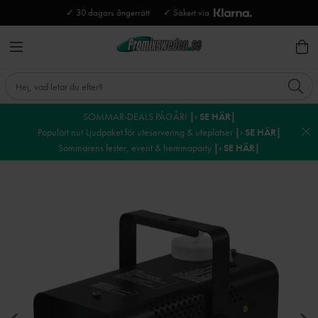
✓ 30 dagars ångerrätt
✓ Säkert via
SOMMAR-DEALS PÅGÅR!
|› SE HÄR|
Populärt nu! Ljudpaket för uteservering & uteplatser
|› SE HÄR|
Sommarens fester, event & hemmaparty
|› SE HÄR|