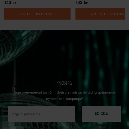
143 kr
143 kr
GÅ TILL PRODUKT
GÅ TILL PRODUKT
NYHETSBREV
Som prenumerant på vårt nyhetsbrev missar du aldrig spännande
nyheter och kampanjer!
SKICKA