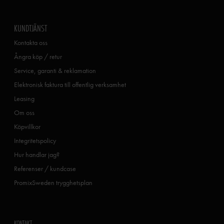
KUNDTJÄNST
Kontakta oss
Ångra köp / retur
Service, garanti & reklamation
Elektronisk faktura till offentlig verksamhet
Leasing
Om oss
Köpvillkor
Integritetspolicy
Hur handlar jag?
Referenser / kundcase
PromixSweden trygghetsplan
KONTAKT