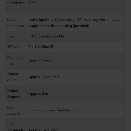
classificatio
IP20
n:
Power
Mains input via IEC connector (M) mounting version power
connection:
supply cord with safety plug (provided)
Fuse:
F 4 A fuse replaceable
LED type:
3 x 1 W blue (B)
Warm-up
Approx. 5 min
time:
Output
Approx. 14 m³/min
volume:
Output
Approx. 2 m
distance:
Tank
0.3 l water-based fluid fixed tank
capacity:
Fluid
consumptio
Approx. 14 ml/min