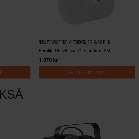
EUROLITE SMOKE FLUID -C- STANDARD, 25L SMOKE FLUID
Eurolite Rökvätska -C- standard, 25L
1 370 kr
T
GÅ TILL PRODUKT
KSÅ