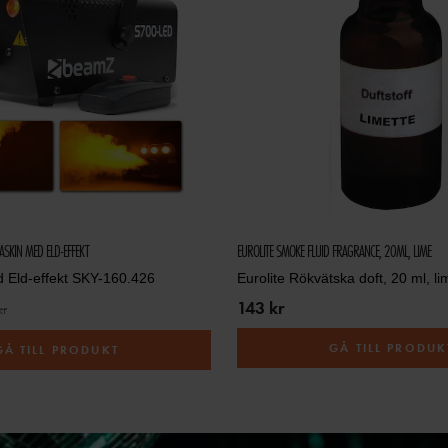
SKIN MED ELD-EFFEKT
EUROLITE SMOKE FLUID FRAGRANCE, 20ML, LIME
Eld-effekt SKY-160.426
Eurolite Rökvätska doft, 20 ml, li
143 kr
kr
GÅ TILL PRODUK
GÅ TILL PRODUKT