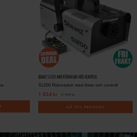
BEAMZ S1200 MKII RÖKMASKIN MED KONTROLL
me
S1200 Rökmaskin med timer och controll
1 824 kr
2 189 kr
T
GÅ TILL PRODUKT