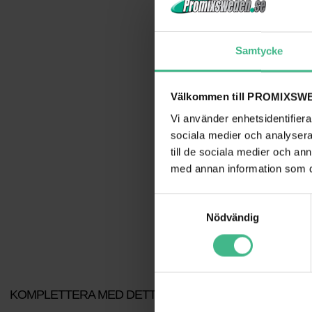
Proven quality
Water-based fluid
Made in Germany
Samtycke
Scope of delivery
Välkommen till PROMIXSWE
Vi använder enhetsidentifierar
sociala medier och analysera 
Container size:
till de sociala medier och a
Type of fluid:
med annan information som du 
Weight:
S
Nödvändig
a
m
t
y
c
KOMPLETTERA MED DETTA
k