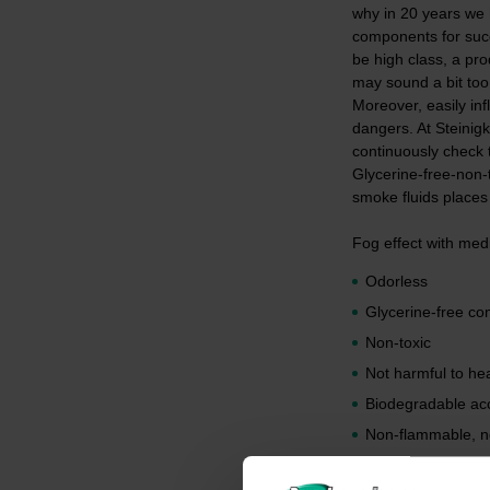
why in 20 years we h
components for succ
be high class, a pro
may sound a bit too 
Moreover, easily in
dangers. At Steinigk
continuously check 
Glycerine-free-non-
smoke fluids places 
Fog effect with me
Odorless
Glycerine-free co
Non-toxic
Not harmful to hea
Biodegradable a
Non-flammable, no
Permanent quality