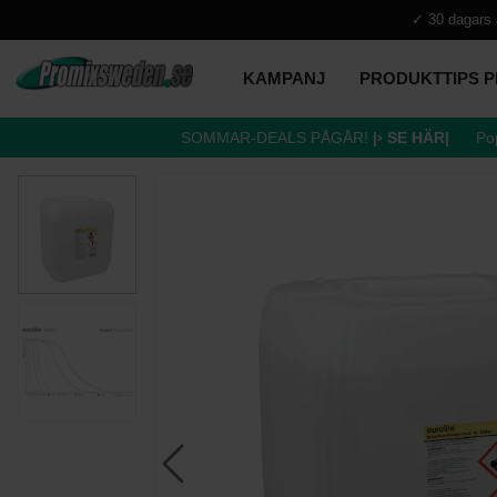
✓ 30 dagars 
KAMPANJ
PRODUKTTIPS 
SOMMAR-DEALS PÅGÅR!
|› SE HÄR|
Pop