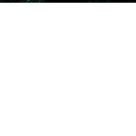
NYHETSBREV
merant på vårt nyhetsbrev missar du aldrig spännande nyheter och 
SK