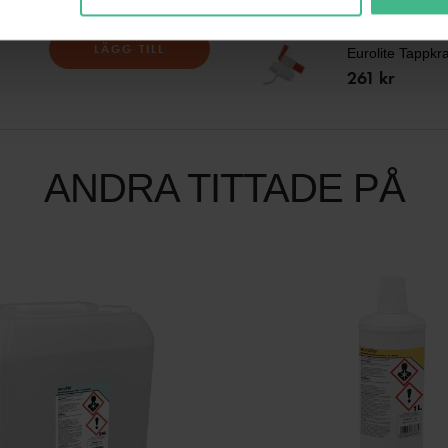
 1X
EUROLITE TA
LÄGG TILL
Eurolite Tappkra
261 kr
ANDRA TITTADE PÅ