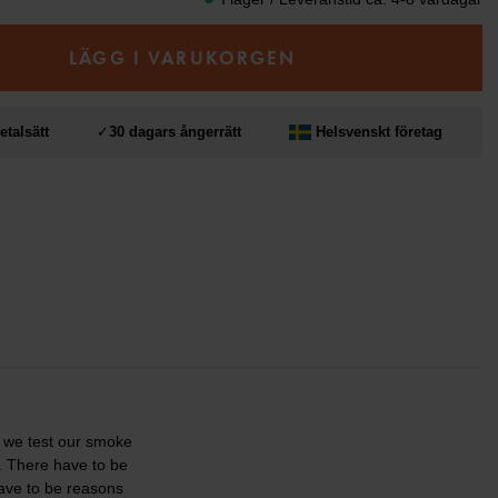
LÄGG I VARUKORGEN
etalsätt
✓
30 dagars ångerrätt
Helsvenskt företag
e we test our smoke
. There have to be
ave to be reasons