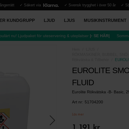
ångerrätt
✓ Säkert via
✓ Svensk trygghet i över 50 år
✓ Sn
PER KUNDGRUPP
LJUD
LJUS
MUSIKINSTRUMENT
ulärt nu! Ljudpaket för uteservering & uteplatser
|› SE HÄR|
Sommar
Hem
LJUS
RÖKMASKINER, BUBBEL, SNÖ-
Rökvätska & Tillbehör
EUROLIT
EUROLITE SMOK
FLUID
Eurolite Rökvätska -B- Basic, 
Art nr:
51704200
Läs mer
1 191 kr