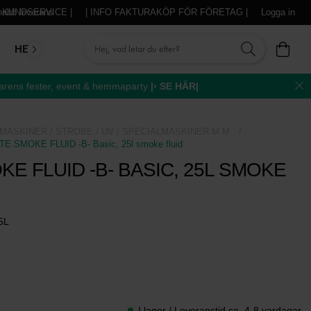
abb leverans
| KUNDSERVICE |
| INFO FAKTURAKÖP FÖR FÖRETAG |
Logga in
HEM & HIFI
MIKROFONER
DJ-UTRUSTNING
TR
ens fester, event & hemmaparty
|› SE HÄR|
MASKINER / STROBE / UV / SPECIALMASKINER M.M.
E SMOKE FLUID -B- Basic, 25l smoke fluid
E FLUID -B- BASIC, 25L SMOKE
25L
I lager / Leveranstid ca. 4-8 vardagar