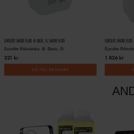
EUROLITE SMOKE FLUID -B- BASIC, 5L SMOKE FLUID
EUROLITE SMOKE FLUID 
Eurolite Rökvätska -B- Basic, 5l
Eurolite Rökvät
321 kr
1 826 kr
GÅ TILL PRODUKT
AN