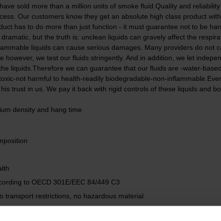
ave sold more than a million units of smoke fluid.Quality and reliability
ess. Our customers know they get an absolute high class product with Eu
duct has to do more than just function - it must guarantee not to be har
dramatic, but the truth is: unclean liquids can gravely affect the respir
flammable liquids can cause serious damages. Many providers do not c
e however, we test our fluids stringently. And in addition, we let indep
the liquids.Therefore we can guarantee that our fluids are -water-base
toxic-not harmful to health-readily biodegradable-non-inflammable.Eve
his trust in us. We pay it back with rigid controls of these liquids and bo
dium density and hang time
mposition
lth
ccording to OECD 301E/EEC 84/449 C3
 transport restrictions, no hazardous material
 control