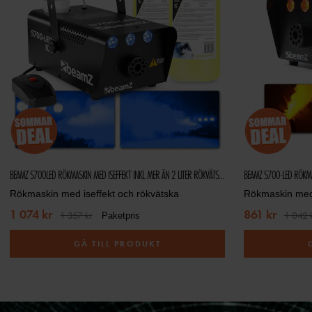
BEAMZ S700LED RÖKMASKIN MED ISEFFEKT INKL MER ÄN 2 LITER RÖKVÄTSKA
BEAMZ S700-LED RÖKMA
Rökmaskin med iseffekt och rökvätska
Rökmaskin med 
1 074 kr
861 kr
1 357 kr
1 042 
Paketpris
GÅ TILL PRODUKT