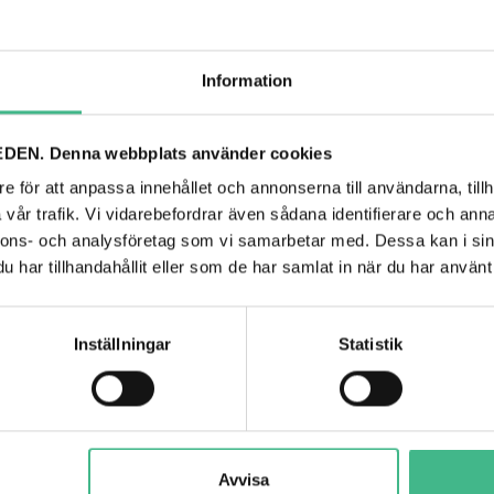
 ready for use
Information
DEN. Denna webbplats använder cookies
e för att anpassa innehållet och annonserna till användarna, tillh
vår trafik. Vi vidarebefordrar även sådana identifierare och anna
25 l
nnons- och analysföretag som vi samarbetar med. Dessa kan i sin
Water-based fluid ready for use
har tillhandahållit eller som de har samlat in när du har använt 
26 kg
Inställningar
Statistik
Avvisa