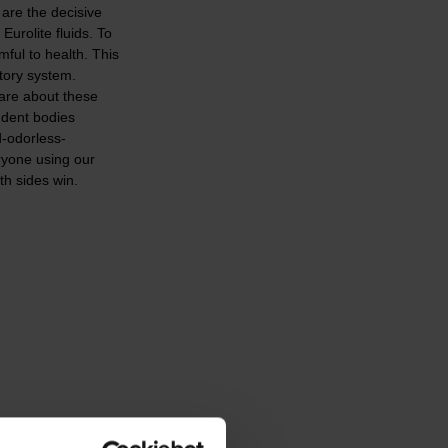
 are the decisive
ro­lite fluids. To
mful to health. This
atory system.
are about these
endent bodies
d-odorless-
ryone using our
th sides win.