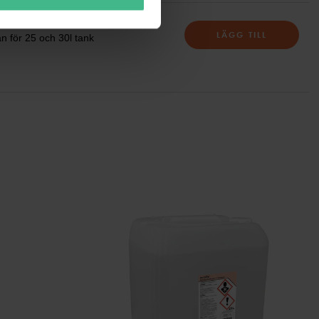
P FOR 25L AND 30L TANK
LÄGG TILL
n för 25 och 30l tank