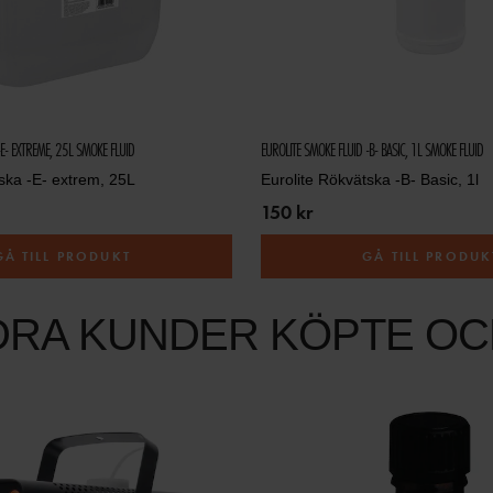
-E- EXTREME, 25L SMOKE FLUID
EUROLITE SMOKE FLUID -B- BASIC, 1L SMOKE FLUID
ska -E- extrem, 25L
Eurolite Rökvätska -B- Basic, 1l
150 kr
GÅ TILL PRODUKT
GÅ TILL PRODUK
DRA KUNDER KÖPTE OC