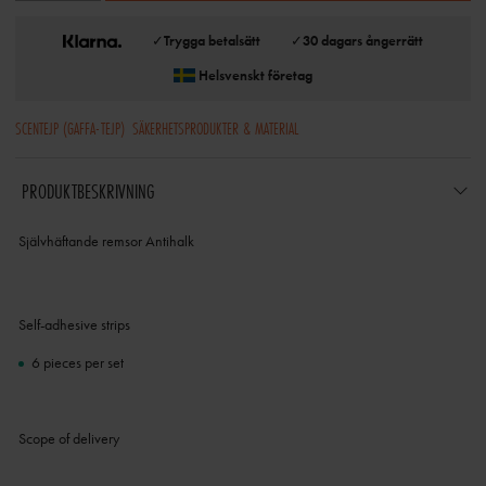
✓
Trygga betalsätt
✓
30 dagars ångerrätt
Helsvenskt företag
SCENTEJP (GAFFA-TEJP)
SÄKERHETSPRODUKTER & MATERIAL
PRODUKTBESKRIVNING
Självhäftande remsor Antihalk
Self-adhesive strips
6 pieces per set
Scope of delivery