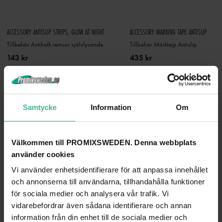
ACCESSORY ANTISLIP STRIPS, GLOW AT NIGHT
ACCESSORY MARKING TAPE ANTISLIP
Tillbehör Antihalk remsor självlysande
Tillbehör Märktejp Antislip
143 kr
435 kr
GÅ TILL PRODUKT
GÅ TILL PRODUKT
ANDRA KUNDER KÖPTE OCKSÅ
Samtycke
Information
Om
Välkommen till PROMIXSWEDEN. Denna webbplats
använder cookies
Vi använder enhetsidentifierare för att anpassa innehållet
och annonserna till användarna, tillhandahålla funktioner
för sociala medier och analysera vår trafik. Vi
vidarebefordrar även sådana identifierare och annan
information från din enhet till de sociala medier och