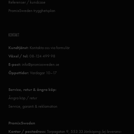
Referenser / kundcase
PromixSweden trygghetsplan
KONTAKT
Kundtjänst:
Kontakta oss via formulär
Växel / tel:
08-124 499 98
E-post:
info@promixsweden.se
Öppettider:
Vardagar 10–17
Service, retur & ångra köp:
Ångra köp / retur
Service, garanti & reklamation
PromixSweden
Kontor / postadress:
Torpagatan 9, 553 33 Jönköping
(ej leverans-