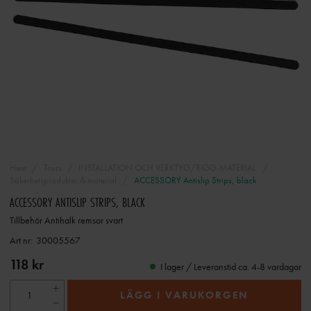
Hem
Tross
INSTALLATION OCH VERKTYG/RIGG-MATERIAL
Säkerhetsprodukter & material
ACCESSORY Antislip Strips, black
ACCESSORY ANTISLIP STRIPS, BLACK
Tillbehör Antihalk remsor svart
Art nr:
30005567
118 kr
I lager / Leveranstid ca. 4-8 vardagar
LÄGG I VARUKORGEN