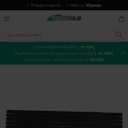
✓ 30 dagars ångerrätt
✓ Säkert via
SOMMAR-DEALS PÅGÅR!
|› SE HÄR|
Populärt nu! Ljudpaket för uteservering & uteplatser
|› SE HÄR|
Sommarens fester, event & hemmaparty
|› SE HÄR|