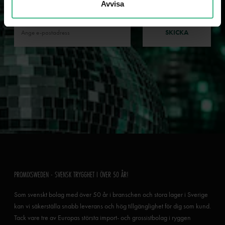
Avvisa
nyheter och kampanjer!
SKICKA
PROMIXSWEDEN - SVENSK TRYGGHET I ÖVER 50 ÅR!
Som svenskt bolag med över 50 år i branschen och stora lager i Sverige
kan vi säkerställa snabb leverans och hög tillgänglighet för dig som kund.
Tack vare tre av Europas största import- och grossistbolag i ryggen