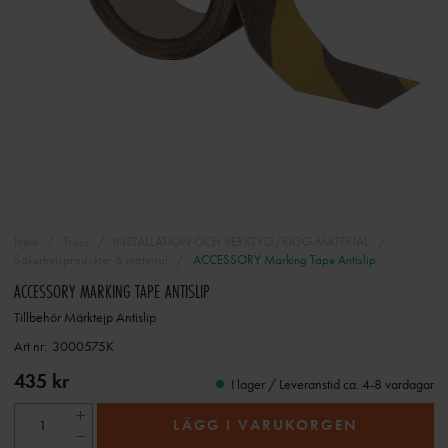
Hem
Tross
INSTALLATION OCH VERKTYG/RIGG-MATERIAL
Säkerhetsprodukter & material
ACCESSORY Marking Tape Antislip
ACCESSORY MARKING TAPE ANTISLIP
Tillbehör Märktejp Antislip
Art nr:
3000575K
435 kr
I lager / Leveranstid ca. 4-8 vardagar
LÄGG I VARUKORGEN