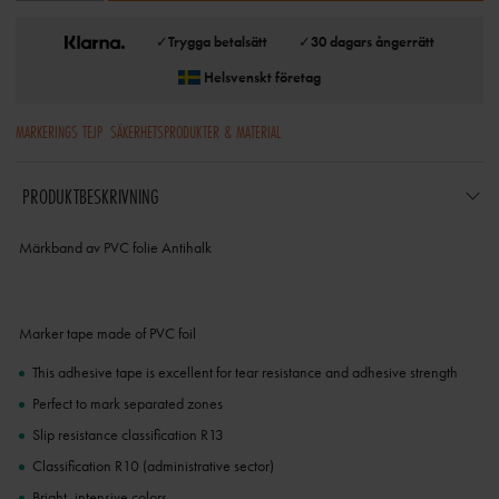
✓
Trygga betalsätt
✓
30 dagars ångerrätt
Helsvenskt företag
MARKERINGS TEJP
SÄKERHETSPRODUKTER & MATERIAL
PRODUKTBESKRIVNING
Märkband av PVC folie Antihalk
Marker tape made of PVC foil
This adhesive tape is excellent for tear resistance and adhesive strength
Perfect to mark separated zones
Slip resistance classification R13
Classification R10 (administrative sector)
Bright, intensive colors