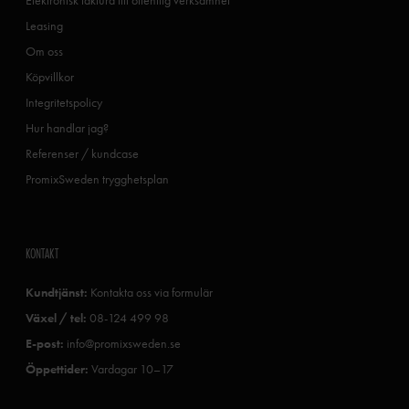
Leasing
Om oss
Köpvillkor
Integritetspolicy
Hur handlar jag?
Referenser / kundcase
PromixSweden trygghetsplan
KONTAKT
Kundtjänst:
Kontakta oss via formulär
Växel / tel:
08-124 499 98
E-post:
info@promixsweden.se
Öppettider:
Vardagar 10–17