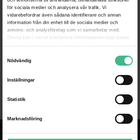
för sociala medier och analysera vår trafik. Vi
vidarebefordrar även sådana identifierare och annan
information från din enhet till de sociala medier och
annons- och analysföretag som vi samarbetar med.
Dessa kan i sin tur kombinera informationen med annan
information som du har tillhandahållit eller som de har
samlat in när du har använt deras tjänster.
S
Nödvändig
a
m
ACCESSORY GAFFA TAPE PRO 50MM X 50M RED
EUROLITE NEON STICK T8 36W 134CM BLU
t
Inställningar
Tillbehör Gaffa tejp Pro 50mm x 50m röd
y
208 kr
659 kr
c
k
Statistik
GÅ TILL PRODUKT
GÅ TILL PRODUKT
e
s
Marknadsföring
v
a
l