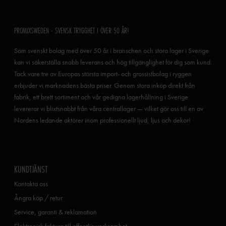
PROMIXSWEDEN - SVENSK TRYGGHET I ÖVER 50 ÅR!
Som svenskt bolag med över 50 år i branschen och stora lager i Sverige
kan vi säkerställa snabb leverans och hög tillgänglighet för dig som kund.
Tack vare tre av Europas största import- och grossistbolag i ryggen
erbjuder vi marknadens bästa priser. Genom stora inköp direkt från
fabrik, ett brett sortiment och vår gedigna lagerhållning i Sverige
levererar vi blixtsnabbt från våra centrallager — vilket gör oss till en av
Nordens ledande aktörer inom professionellt ljud, ljus och dekor!
KUNDTJÄNST
Kontakta oss
Ångra köp / retur
Service, garanti & reklamation
Elektronisk faktura till offentlig verksamhet