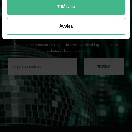
Tillåt alla
Avvisa
NYHETSBREV
Som prenumerant på vårt nyhetsbrev missar du aldrig spännande
nyheter och kampanjer!
SKICKA