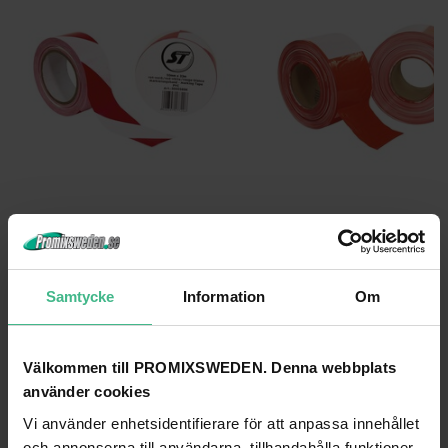
ACCESSORY MARKING TAPE PVC RED/WHITE
ACCESSORY BARRIER TAPE RED/WHITE 5
Tillbehör Märktejp PVC röd / vit
Tillbehör röd / vit 500mx75mm
164 kr
403 kr
Samtycke
Information
Om
GÅ TILL PRODUKT
GÅ TILL PRODUKT
Välkommen till PROMIXSWEDEN. Denna webbplats
ANDRA KUNDER KÖPTE OCKSÅ
använder cookies
Vi använder enhetsidentifierare för att anpassa innehållet
och annonserna till användarna, tillhandahålla funktioner