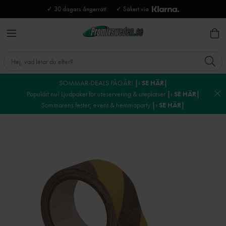
✓ 30 dagars ångerrätt
✓ Säkert via
SOMMAR-DEALS PÅGÅR!
|› SE HÄR|
Populärt nu! Ljudpaket för uteservering & uteplatser
|› SE HÄR|
Sommarens fester, event & hemmaparty
|› SE HÄR|