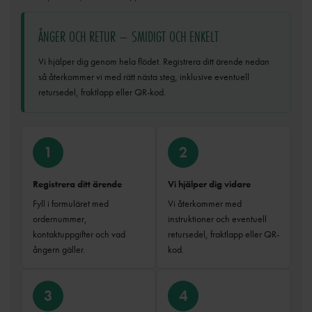
ÅNGER OCH RETUR – SMIDIGT OCH ENKELT
Vi hjälper dig genom hela flödet. Registrera ditt ärende nedan
så återkommer vi med rätt nästa steg, inklusive eventuell
retursedel, fraktlapp eller QR-kod.
1
2
Registrera ditt ärende
Vi hjälper dig vidare
Fyll i formuläret med
Vi återkommer med
ordernummer,
instruktioner och eventuell
kontaktuppgifter och vad
retursedel, fraktlapp eller QR-
ångern gäller.
kod.
3
4