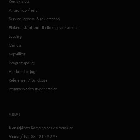
Kontakta oss
Ångra köp / retur
Service, garanti & reklamation
Elektronisk faktura till offentlig verksamhet
Leasing
Om oss
Köpvillkor
Integritetspolicy
Hur handlar jag?
Referenser / kundcase
PromixSweden trygghetsplan
KONTAKT
Kundtjänst:
Kontakta oss via formulär
Växel / tel:
08-124 499 98