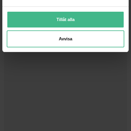
a
l
Tillåt alla
Avvisa