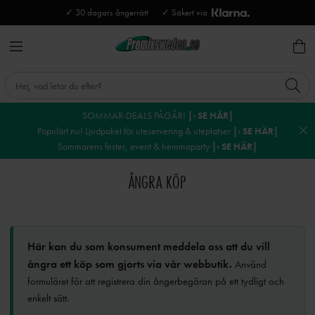
✓ 30 dagars ångerrätt
✓ Säkert via
SOMMAR-DEALS PÅGÅR!
|› SE HÄR|
Populärt nu! Ljudpaket för uteservering & uteplatser
|› SE HÄR|
Sommarens fester, event & hemmaparty
|› SE HÄR|
ÅNGRA KÖP
Här kan du som konsument meddela oss att du vill
ångra ett köp som gjorts via vår webbutik.
Använd
formuläret för att registrera din ångerbegäran på ett tydligt och
enkelt sätt.