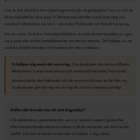
När du har skickat in formuläret registreras din ångerbegäran hos oss och du
får en bekräftelse via e-post. Vi återkommer därefter med nästa steg och
eventuell information om retur, retursedel/fraktsedel och fortsatt hantering.
Har du redan skickat in formuläret behöver du normalt inte kontakta oss igen
via e-post eller andra kontaktformulär om samma ärende. Det hjälper oss att
undvika dubbla ärenden och hantera din retur snabbare.
Vi hjälper dig med rätt returväg.
Om produkten ska skickas tillbaka
återkommer vi med instruktioner och eventuell fraktsedel/retursedel.
Använd därför den fraktsedel och de returinstruktioner du får från oss,
så att returen går rätt väg via vår logistik och kan hanteras smidigt.
Gäller ditt ärende inte ett rent ångerköp?
Vid reklamation, garantiärende, service, teknisk support, produktfel
eller transportskada rekommenderar vi att du använder vår servicesida
istället. Där kan du beskriva ärendet så hjälper vi dig vidare.