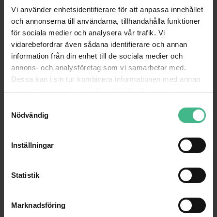
Vi använder enhetsidentifierare för att anpassa innehållet
och annonserna till användarna, tillhandahålla funktioner
för sociala medier och analysera vår trafik. Vi
vidarebefordrar även sådana identifierare och annan
information från din enhet till de sociala medier och
annons- och analysföretag som vi samarbetar med.
Dessa kan i sin tur kombinera informationen med annan
information som du har tillhandahållit eller som de har
samlat in när du har använt deras tjänster.
S
Nödvändig
a
m
t
Inställningar
y
c
k
Statistik
e
s
Marknadsföring
v