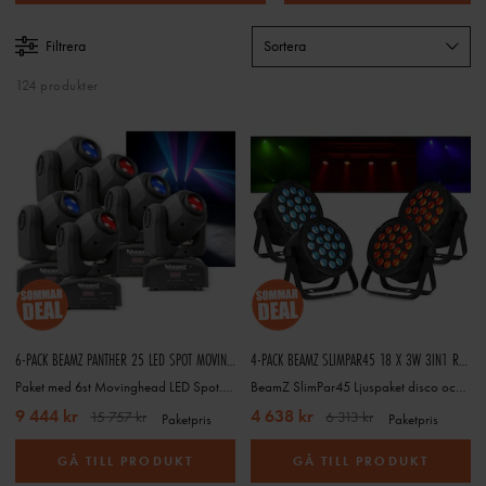
Filtrera
Sortera
124 produkter
6-PACK BEAMZ PANTHER 25 LED SPOT MOVING HEAD IRC MKII
4-PACK BEAMZ SLIMPAR45 18 X 3W 3IN1 RGB DMX
Paket med 6st Movinghead LED Spot. SKY-150.460
BeamZ SlimPar45 Ljuspaket disco och scen med 4st LED spotlight. 3 i 1 Slimpar RBG LED armatur
9 444 kr
4 638 kr
15 757 kr
6 313 kr
Paketpris
Paketpris
GÅ TILL PRODUKT
GÅ TILL PRODUKT