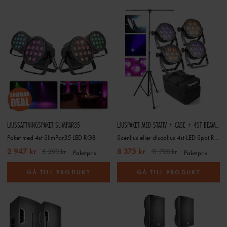
LJUSSÄTTNINGSPAKET SLIMPAR35
LJUSPAKET MED STATIV + CASE + 4ST BEAMZ BT280 LED FLAT PAR 7 X 10W RGBWA-UV 6-1 DMX IRC
Paket med 4st SlimPar35 LED RGB
Scenljus eller discoljus 4st LED Spot RGBAW-UV + 3,5m stativ + 1st case
2 947 kr
8 375 kr
5 393 kr
11 728 kr
Paketpris
Paketpris
GÅ TILL PRODUKT
GÅ TILL PRODUKT