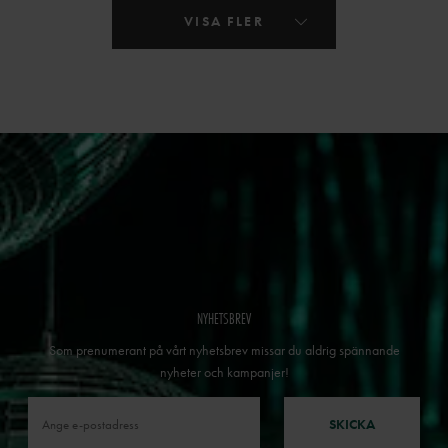
VISA FLER
NYHETSBREV
Som prenumerant på vårt nyhetsbrev missar du aldrig spännande
nyheter och kampanjer!
SKICKA