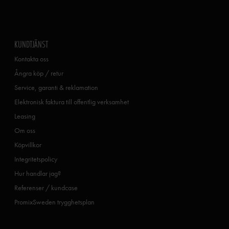
KUNDTJÄNST
Kontakta oss
Ångra köp / retur
Service, garanti & reklamation
Elektronisk faktura till offentlig verksamhet
Leasing
Om oss
Köpvillkor
Integritetspolicy
Hur handlar jag?
Referenser / kundcase
PromixSweden trygghetsplan