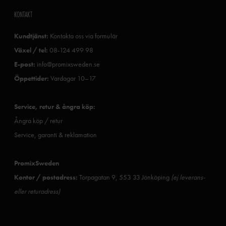
KONTAKT
Kundtjänst:
Kontakta oss via formulär
Växel / tel:
08-124 499 98
E-post:
info@promixsweden.se
Öppettider:
Vardagar 10–17
Service, retur & ångra köp:
Ångra köp / retur
Service, garanti & reklamation
PromixSweden
Kontor / postadress:
Torpagatan 9, 553 33 Jönköping
(ej leverans-
eller returadress)