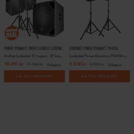
POWER DYNAMICS PROFESSIONELLT LJUDPAKET PD6-SERIEN
LJUDPAKET POWER DYNAMICS PD410A
Kraftigt ljudpaket 15" toppar, 18" bas, stativ och kablar
Ljudpaket Power Dynamics PD410A och stativ
18 491 kr
5 538 kr
31 068 kr
8 022 kr
Paketpris
Paketpris
GÅ TILL PRODUKT
GÅ TILL PRODUKT