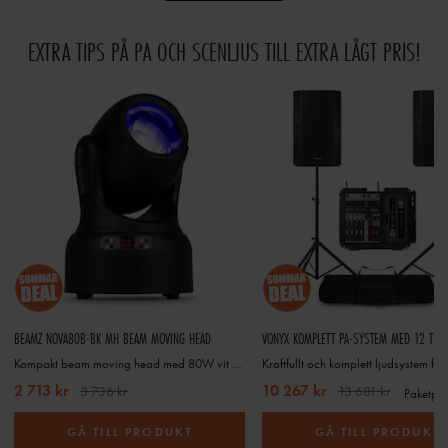
EXTRA TIPS PÅ PA OCH SCENLJUS TILL EXTRA LÅGT PRIS!
BEAMZ NOVA80B-BK MH BEAM MOVING HEAD
Kompakt beam moving head med 80W vit LED, gobo- och färghjul
2 713 kr
10 267 kr
3 736 kr
13 681 kr
Paketpri
GÅ TILL PRODUKT
GÅ TILL PRODUKT