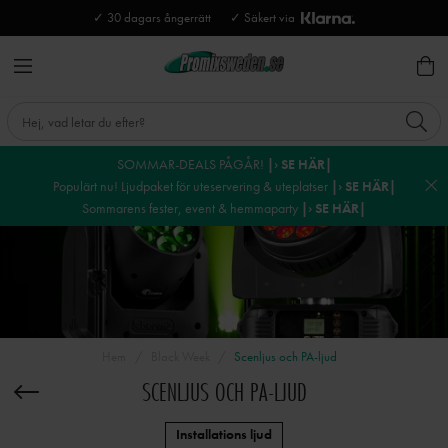
✓ 30 dagars ångerrätt
✓ Säkert via
SOMMAR-DEALS PÅGÅR!
|› SE HÄR|
Populärt nu! Ljudpaket för uteservering & uteplatser
|› SE HÄR|
Sommarens fester, event & hemmaparty
|› SE HÄR|
Hem
Black Week
Scenljus och PA-ljud
SCENLJUS OCH PA-LJUD
Installations ljud