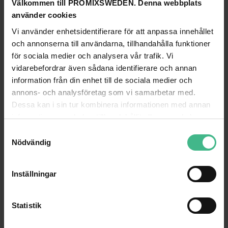
Välkommen till PROMIXSWEDEN. Denna webbplats
använder cookies
Vi använder enhetsidentifierare för att anpassa innehållet
och annonserna till användarna, tillhandahålla funktioner
ANDRA TITTADE PÅ
för sociala medier och analysera vår trafik. Vi
vidarebefordrar även sådana identifierare och annan
information från din enhet till de sociala medier och
annons- och analysföretag som vi samarbetar med.
Dessa kan i sin tur kombinera informationen med annan
information som du har tillhandahållit eller som de har
samlat in när du har använt deras tjänster.
S
Nödvändig
a
m
t
Inställningar
y
c
EUROPALMS ROTARY PLATE 25CM UP TO 25KG BLACK
EUROPALMS ROTARY PLATE 25CM UP TO 2
k
Statistik
Europalms Roterande platta 25cm upp till 25 kg svart
Roterande platta 25cm upp till 25 kg
e