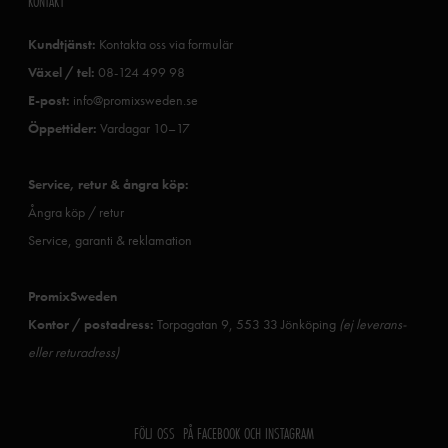
KONTAKT
Kundtjänst:
Kontakta oss via formulär
Växel / tel:
08-124 499 98
E-post:
info@promixsweden.se
Öppettider:
Vardagar 10–17
Service, retur & ångra köp:
Ångra köp / retur
Service, garanti & reklamation
PromixSweden
Kontor / postadress:
Torpagatan 9, 553 33 Jönköping
(ej leverans-
eller returadress)
FÖLJ OSS PÅ FACEBOOK OCH INSTAGRAM