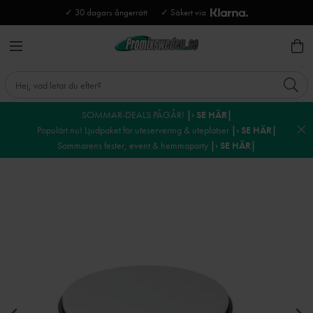
✓ 30 dagars ångerrätt
✓ Säkert via
SOMMAR-DEALS PÅGÅR!
|› SE HÄR|
Populärt nu! Ljudpaket för uteservering & uteplatser
|› SE HÄR|
Sommarens fester, event & hemmaparty
|› SE HÄR|