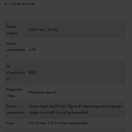
1 x user manual
Power
230 V AC, 50 Hz
supply:
Power
consumptio
4 W
n:
IP
classificatio
IP20
n:
Protection
Protection class II
class:
Power
Mains input via C8 (M) "figure 8" mounting version power
connection:
supply cord with Euro plug (provided)
Fuse:
5 x 20 mm, F 0.2 A fuse replaceable