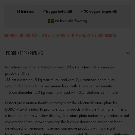
✓
Trygga betalsätt
✓
30 dagars ångerrätt
Helsvenskt företag
INREDNINGSDESIGN
MÄSS- OCH MONTERPRODUKTER
ROTERANDE PLATTOR
JULDEKOR
PRODUKTBESKRIVNING
Rotyationshastighet 1 Varv/min Max 25kg För roterande visning av
produkter Silver
-15 cm diameter - 5 kg maximum load with 2,4 rotations per minute
-25 cm diameter - 25 kg maximum load with 1 rotation per minute
-45 cm diameter - 50 kg maximum load with 0,5 rotations per minute
Perfect presentation thanks to rotary plateThe electrical rotary plate by
EUROPALMS is ideal to promote your products with style. No matter if it is at
a trade fair or in a window display, this rotary plate makes any product a real
eye-catcher.Small power packageThe high-performance motor has been
developed for permanent use and can move products with a weight
between 5 and 40 kg, depending on the model. The rotary plate is delivered