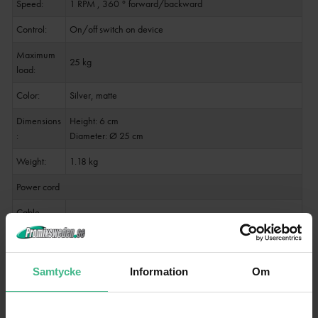
Speed:
1 RPM , 360 ° forward/backward
Control:
On/off switch on device
Maximum
25 kg
load:
Color:
Silver, matte
Dimensions
Height: 6 cm
:
Diameter: Ø 25 cm
Weight:
1.18 kg
Power cord
Cable
constructio
2 x 0.75 mm² H03VVH2-F
n:
Cable
Samtycke
Information
Om
Approx. 1.8 m
length:
Color:
Black