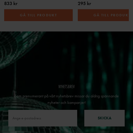
833 kr
295 kr
GÅ TILL PRODUKT
GÅ TILL PRODUKT
NYHETSBREV
Som prenumerant på vårt nyhetsbrev missar du aldrig spännande
nyheter och kampanjer!
SKICKA