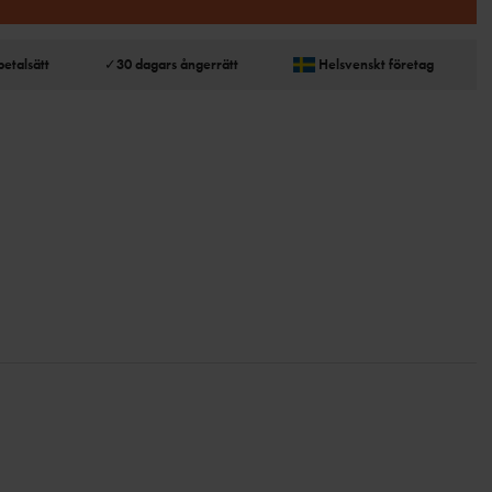
betalsätt
✓
30 dagars ångerrätt
Helsvenskt företag