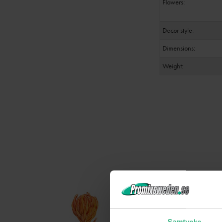
Flowers:
Decor style:
Dimensions:
Weight: