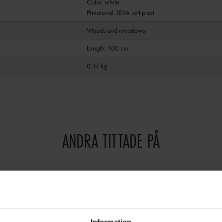
Color: white
P(material: )EVA soft plast
Woods and meadows
Length: 100 cm
0.14 kg
ANDRA TITTADE PÅ