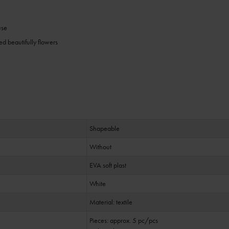
use
d beautifully flowers
Shapeable
Without
EVA soft plast
White
Material: textile
Pieces: approx. 5 pc/pcs