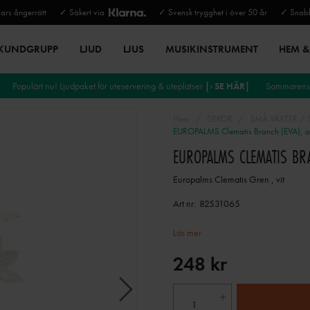
rs ångerrätt
✓ Säkert via
✓ Svensk trygghet i över 50 år
✓ Snabb
 KUNDGRUPP
LJUD
LJUS
MUSIKINSTRUMENT
HEM & 
Populärt nu! Ljudpaket för uteservering & uteplatser
|› SE HÄR|
Sommarens 
Hem
DEKOR
SMÅ VÄXTER /
EUROPALMS Clematis Branch (EVA), arti
EUROPALMS CLEMATIS BRAN
Europalms Clematis Gren , vit
Art nr:
82531065
Läs mer
248 kr