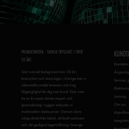
PROMIXSWEDEN - SVENSK TRYGGHET I ÖVER
KUNDT
50 ÅR!
Kontakta 
Som svenskt bolag med över 50 år i
Ångra köp
branschen och stora lager i Sverige kan vi
Service, 
säkerställa snabb leverans och hög
Elektronis
tillgänglighet för dig som kund. Tack vare
Leasing
tre av Europas största import- och
Om oss
grossistbolag i ryggen erbjuder vi
marknadens bästa priser. Genom stora
Köpvillko
inköp direkt från fabrik, ett brett sortiment
Integritet
och vår gedigna lagerhållning i Sverige
Hur handl