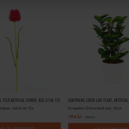
 TULIP,ARTIFICIAL FLOWER, RED 61CM 12X
EUROPALMS GREEN LEAF PLANT, ARTIFICIAL
l tulpan, röd 61cm 12x
Europalms Gröna blad växt, 30cm
194 kr
324 kr
GÅ TILL PRODUKT
GÅ TILL PRODUK