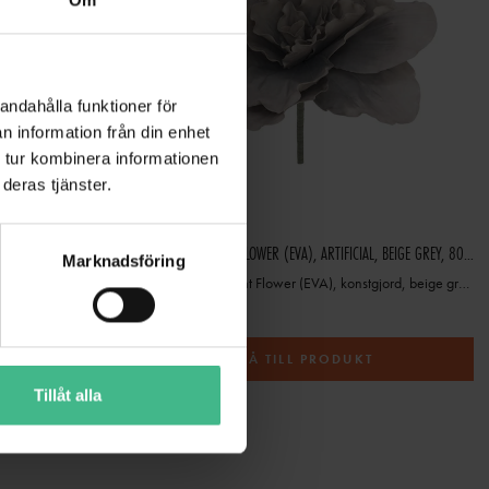
Om
andahålla funktioner för
n information från din enhet
 tur kombinera informationen
deras tjänster.
NT, ORANGE, 100CM
EUROPALMS GIANT FLOWER (EVA), ARTIFICIAL, BEIGE GREY, 80CM
Marknadsföring
EUROPALMS Giant Flower (EVA), konstgjord, beige grå, 80 cm
654 kr
T
GÅ TILL PRODUKT
Tillåt alla