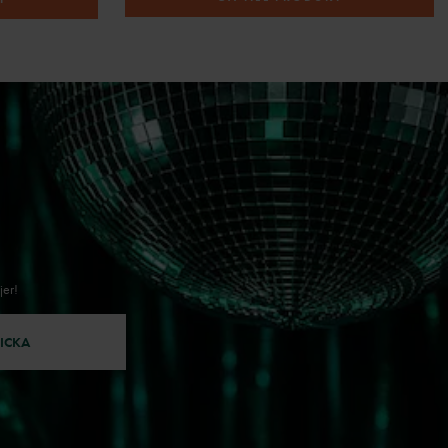
jer!
ICKA