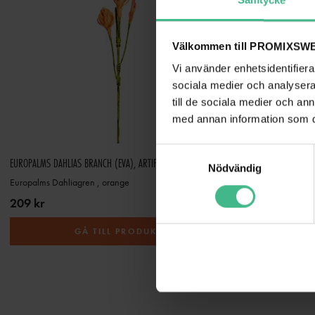
Samtycke
Välkommen till PROMIXSWE
Vi använder enhetsidentifierar
sociala medier och analysera 
till de sociala medier och a
med annan information som du 
S
EUROPALMS DAHLIAS BRANCH (EVA), ARTIFICIAL, ORANGE
Nödvändig
a
Europalms Dahliagren , orange
m
209 kr
209 kr
t
y
GÅ TILL PRODUKT
c
k
e
s
v