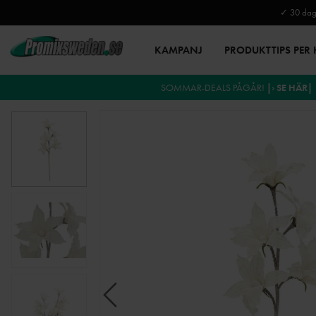
✓ 30 daga
KAMPANJ
PRODUKTTIPS PER
SOMMAR-DEALS PÅGÅR!
|› SE HÄR|