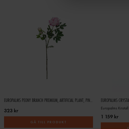
a
l
EUROPALMS PEONY BRANCH PREMIUM, ARTIFICIAL PLANT, PINK, 100CM
EUROPALMS CRYSTAL
Europalms Kristal
323 kr
1 159 kr
GÅ TILL PRODUKT