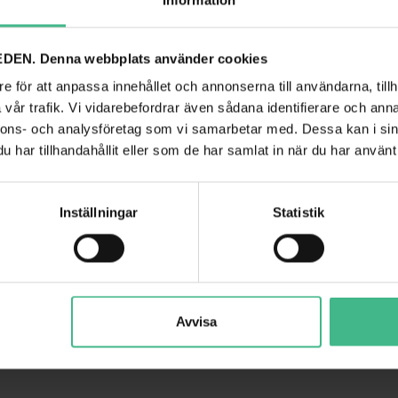
Information
DEN. Denna webbplats använder cookies
e för att anpassa innehållet och annonserna till användarna, tillh
vår trafik. Vi vidarebefordrar även sådana identifierare och anna
nnons- och analysföretag som vi samarbetar med. Dessa kan i sin
har tillhandahållit eller som de har samlat in när du har använt 
EUROPALMS ARTICHOKE BRANCH (EVA), ARTIFICIAL, BEIGE, 100CM
EUROPALMS DAHLIA (EVA), ARTIFICIAL PLA
Inställningar
Statistik
EUROPALMS Kronärtskocka (EVA), konstgjord, beige, 100 cm
228 kr
GÅ TILL PRODUK
GÅ TILL PRODUKT
Avvisa
ANDRA KUNDER KÖPTE OCKSÅ