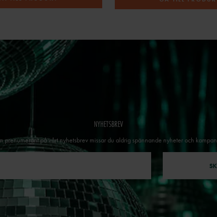
NYHETSBREV
 prenumerant på vårt nyhetsbrev missar du aldrig spännande nyheter och kampan
SK