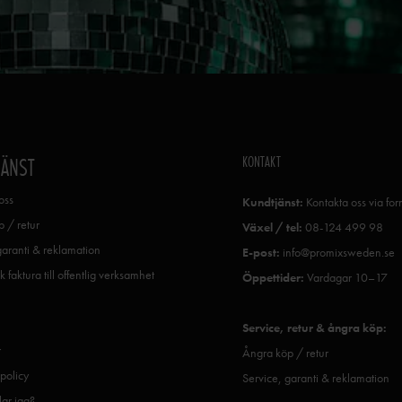
KONTAKT
JÄNST
oss
Kundtjänst:
Kontakta oss via fo
 / retur
Växel / tel:
08-124 499 98
garanti & reklamation
E-post:
info@promixsweden.se
k faktura till offentlig verksamhet
Öppettider:
Vardagar 10–17
Service, retur & ångra köp:
r
Ångra köp / retur
spolicy
Service, garanti & reklamation
ar jag?