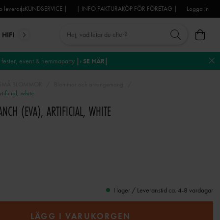
 leverans
| KUNDSERVICE |
| INFO FAKTURAKÖP FÖR FÖRETAG |
Logga in
HIFI
MIKROFONER
DJ-UTRUSTNING
TROSS
DEKO
fester, event & hemmaparty
|› SE HÄR|
 SMÅ BLOMMOR
Blommor och arrangemang
ficial, white
CH (EVA), ARTIFICIAL, WHITE
I lager / Leveranstid ca. 4-8 vardagar
LÄGG I VARUKORGEN