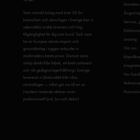
Kontakta 
Som svenskt bolag med över 50 år i
Ångra köp
branschen och stora lager i Sverige kan vi
Service, 
säkerställa snabb leverans och hög
Elektronis
tillgänglighet för dig som kund. Tack vare
Leasing
tre av Europas största import- och
Om oss
grossistbolag i ryggen erbjuder vi
marknadens bästa priser. Genom stora
Köpvillko
inköp direkt från fabrik, ett brett sortiment
Integritet
och vår gedigna lagerhållning i Sverige
Hur handl
levererar vi blixtsnabbt från våra
Referens
centrallager — vilket gör oss till en av
Nordens ledande aktörer inom
PromixSw
professionellt ljud, ljus och dekor!