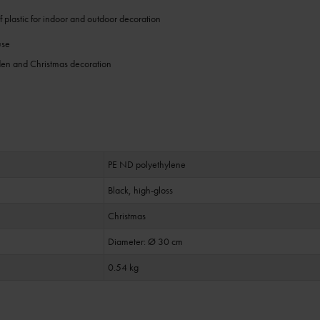
 plastic for indoor and outdoor decoration
use
rden and Christmas decoration
PE ND polyethylene
Black, high-gloss
Christmas
Diameter: Ø 30 cm
0.54 kg