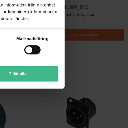
n information från din enhet
EUROPALMS DECO BALL 20CM, BLACK
 tur kombinera informationen
Europalms Julkulor Dekor 20cm, svart
deras tjänster.
258 kr
T
GÅ TILL PRODUKT
Marknadsföring
Tillåt alla