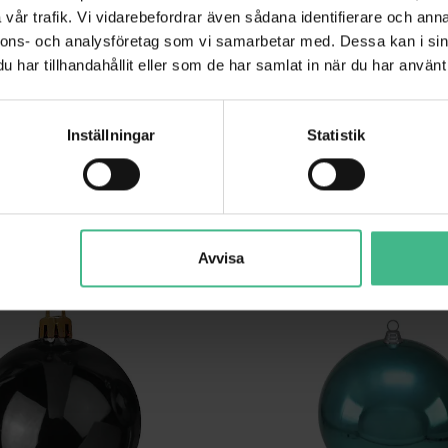
vår trafik. Vi vidarebefordrar även sådana identifierare och anna
ALL 30CM, GOLD
EUROPALMS DECO BALL 30CM, SILVER
nnons- och analysföretag som vi samarbetar med. Dessa kan i sin
or Dekor 30cm, guld
Europalms Julkulor Dekor 30cm, silver
har tillhandahållit eller som de har samlat in när du har använt 
648 kr
GÅ TILL PRODUKT
GÅ TILL PRODUK
Inställningar
Statistik
ANDRA KUNDER KÖPTE OCKSÅ
Avvisa