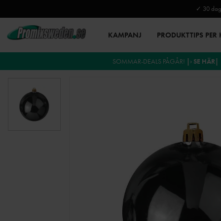
✓ 30 daga
KAMPANJ
PRODUKTTIPS PER
SOMMAR-DEALS PÅGÅR!
|› SE HÄR|