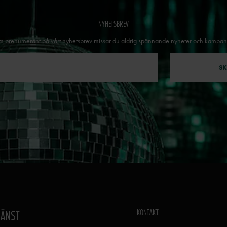
NYHETSBREV
 prenumerant på vårt nyhetsbrev missar du aldrig spännande nyheter och kampan
SK
KONTAKT
JÄNST