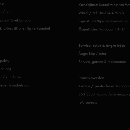
oss
Kundtjänst:
Kontakta oss via fo
 / retur
Växel / tel:
08-124 499 98
garanti & reklamation
E-post:
info@promixsweden.se
k faktura till offentlig verksamhet
Öppettider:
Vardagar 10–17
Service, retur & ångra köp:
r
Ångra köp / retur
spolicy
Service, garanti & reklamation
ar jag?
er / kundcase
PromixSweden
eden trygghetsplan
Kontor / postadress:
Torpagat
553 33 Jönköping
(ej leverans- e
returadress)