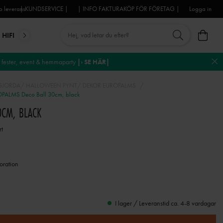
 leverans
| KUNDSERVICE |
| INFO FAKTURAKÖP FÖR FÖRETAG |
Logga in
HIFI
MIKROFONER
DJ-UTRUSTNING
TROSS
DEKO
fester, event & hemmaparty
|› SE HÄR|
GJORDA/ HALLOWEEN PYNT/ DEKOR EUROPALMS
PALMS Deco Ball 30cm, black
0CM, BLACK
rt
oration
I lager / Leveranstid ca. 4-8 vardagar