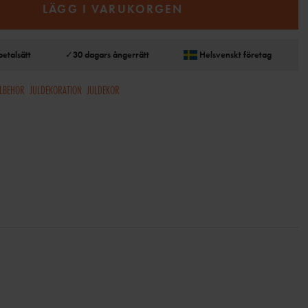
LÄGG I VARUKORGEN
betalsätt
✓
30 dagars ångerrätt
Helsvenskt företag
LLBEHÖR
JULDEKORATION
JULDEKOR