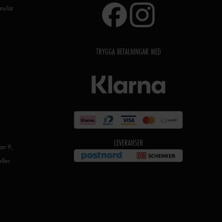
rmulär
TRYGGA BETALNINGAR MED
LEVERANSER
an 9,
ller