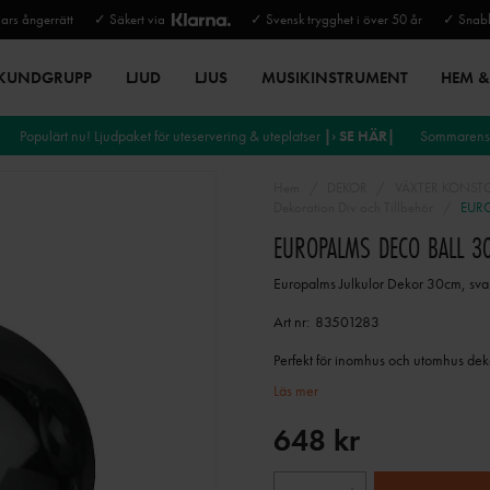
rs ångerrätt
✓ Säkert via
✓ Svensk trygghet i över 50 år
✓ Snabb
 KUNDGRUPP
LJUD
LJUS
MUSIKINSTRUMENT
HEM & 
Populärt nu! Ljudpaket för uteservering & uteplatser
|› SE HÄR|
Sommarens 
Hem
DEKOR
VÄXTER KONST
Dekoration Div och Tillbehör
EURO
EUROPALMS DECO BALL 3
Europalms Julkulor Dekor 30cm, sva
Art nr:
83501283
Perfekt för inomhus och utomhus dek
Läs mer
648 kr