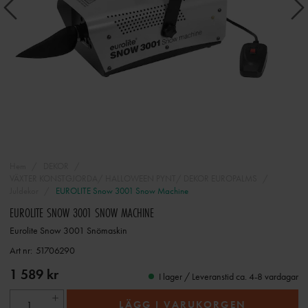
Hem
DEKOR
VÄXTER KONSTGJORDA/ HALLOWEEN PYNT/ DEKOR EUROPALMS
Juldekor
EUROLITE Snow 3001 Snow Machine
EUROLITE SNOW 3001 SNOW MACHINE
Eurolite Snow 3001 Snömaskin
Art nr:
51706290
1 589 kr
I lager / Leveranstid ca. 4-8 vardagar
LÄGG I VARUKORGEN