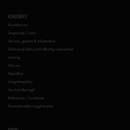
KUNDTJÄNST
Kontakta oss
Ångra köp / retur
Service, garanti & reklamation
Elektronisk faktura till offentlig verksamhet
Leasing
Om oss
Köpvillkor
Integritetspolicy
Hur handlar jag?
Referenser / kundcase
PromixSweden trygghetsplan
KONTAKT