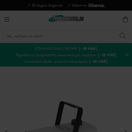
✓ 30 dagars ångerrätt
✓ Säkert via
SOMMAR-DEALS PÅGÅR!
|› SE HÄR|
Populärt nu! Ljudpaket för uteservering & uteplatser
|› SE HÄR|
Sommarens fester, event & hemmaparty
|› SE HÄR|