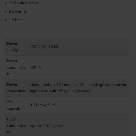
2 x knurled screw
2 x washer
1 x filter
Power
230 V AC, 50 Hz
supply:
Power
consumptio
700 W
n:
Power
Mains input via IEC connector (M) mounting version power
connection:
supply cord with safety plug (provided)
Tank
0.9 l snow fluid
capacity:
Fluid
consumptio
Approx. 110 ml/min
n: