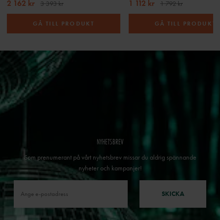
2 162 kr
1 112 kr
3 393 kr
1 792 kr
GÅ TILL PRODUKT
GÅ TILL PRODUKT
NYHETSBREV
Som prenumerant på vårt nyhetsbrev missar du aldrig spännande
nyheter och kampanjer!
SKICKA