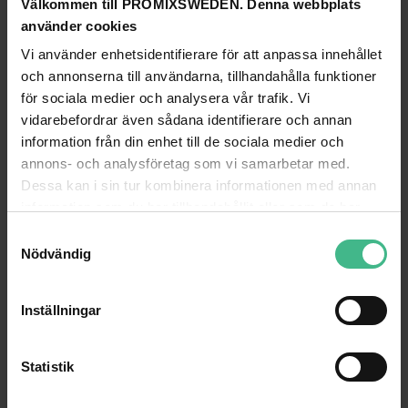
Välkommen till PROMIXSWEDEN. Denna webbplats
använder cookies
EUROLITE TH-200S THEATRE CLAMP BLACK TÜV
Vi använder enhetsidentifierare för att anpassa innehållet
Eurolite TH-200S teater hakfäste svart TÜV
och annonserna till användarna, tillhandahålla funktioner
574 kr
för sociala medier och analysera vår trafik. Vi
vidarebefordrar även sådana identifierare och annan
LÄGG TILL
information från din enhet till de sociala medier och
annons- och analysföretag som vi samarbetar med.
EUROLITE SAFETY BOND AG-5 3X600MM UP TO 5KG SIL
Dessa kan i sin tur kombinera informationen med annan
Eurolite Säkerhetsvajer AG-5 3x600mm upp till
information som du har tillhandahållit eller som de har
5 kg silver
samlat in när du har använt deras tjänster.
S
180 kr
Nödvändig
a
m
LÄGG TILL
t
Inställningar
y
SAVEKING SAFETY BOND 3X600 SILVER
c
Saveking Säkerhetsvajer 3x600 silver
k
Statistik
271 kr
e