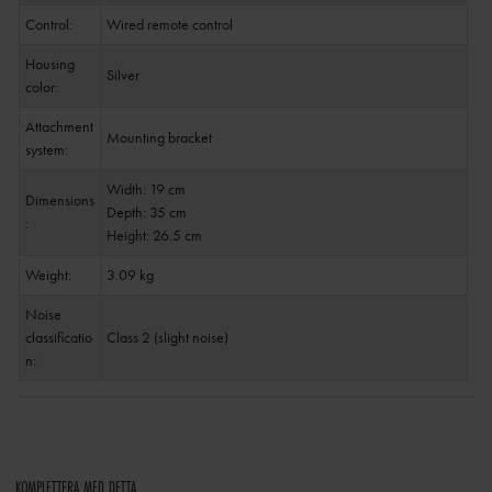
Control:
Wired remote control
Housing
Silver
color:
Attachment
Mounting bracket
system:
Width: 19 cm
Dimensions
Depth: 35 cm
:
Height: 26.5 cm
Weight:
3.09 kg
Noise
classificatio
Class 2 (slight noise)
n:
KOMPLETTERA MED DETTA