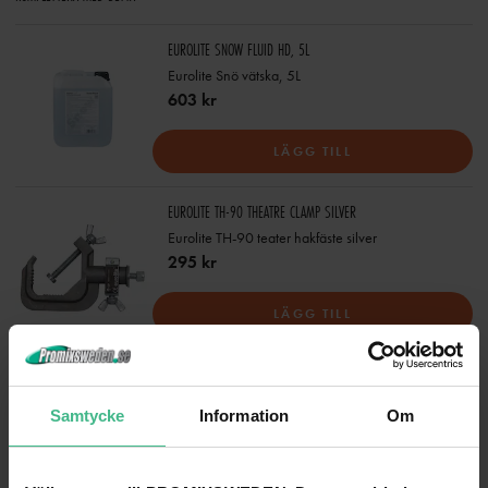
EUROLITE SNOW FLUID HD, 5L
Eurolite Snö vätska, 5L
603 kr
LÄGG TILL
EUROLITE TH-90 THEATRE CLAMP SILVER
Eurolite TH-90 teater hakfäste silver
295 kr
LÄGG TILL
EUROLITE TH-150S THEATRE CLAMP BLACK TÜV
Eurolite TH-150S teater hakfäste svart TÜV
Samtycke
Information
Om
435 kr
LÄGG TILL