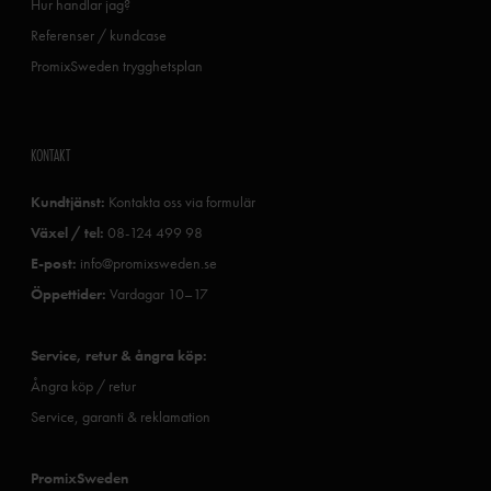
Hur handlar jag?
Referenser / kundcase
PromixSweden trygghetsplan
KONTAKT
Kundtjänst:
Kontakta oss via formulär
Växel / tel:
08-124 499 98
E-post:
info@promixsweden.se
Öppettider:
Vardagar 10–17
Service, retur & ångra köp:
Ångra köp / retur
Service, garanti & reklamation
PromixSweden