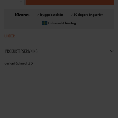
✓
Trygga betalsätt
✓
30 dagars ångerrätt
Helsvenskt företag
JULDEKOR
PRODUKTBESKRIVNING
designträd med LED