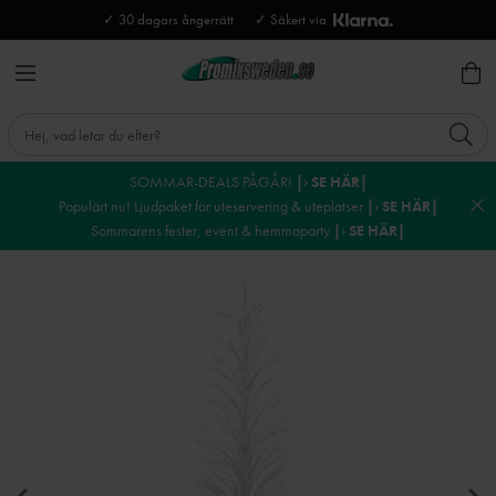
✓ 30 dagars ångerrätt
✓ Säkert via
SOMMAR-DEALS PÅGÅR!
|› SE HÄR|
Populärt nu! Ljudpaket för uteservering & uteplatser
|› SE HÄR|
Sommarens fester, event & hemmaparty
|› SE HÄR|