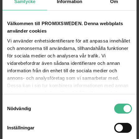
Samtycke
Information
Om
Color:
White
Legal specifications
Välkommen till PROMIXSWEDEN. Denna webbplats
Special product:
Not designed for household room illumination
använder cookies
Intended use:
Show effect lighting
Vi använder enhetsidentifierare för att anpassa innehållet
och annonserna till användarna, tillhandahålla funktioner
för sociala medier och analysera vår trafik. Vi
vidarebefordrar även sådana identifierare och annan
ANDRA TITTADE PÅ
information från din enhet till de sociala medier och
annons- och analysföretag som vi samarbetar med.
Dessa kan i sin tur kombinera informationen med annan
information som du har tillhandahållit eller som de har
samlat in när du har använt deras tjänster.
S
Nödvändig
a
m
t
Inställningar
y