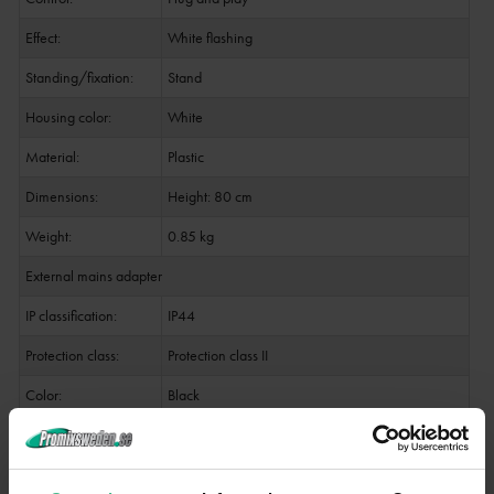
Effect:
White flashing
Standing/fixation:
Stand
Housing color:
White
Material:
Plastic
Dimensions:
Height: 80 cm
Weight:
0.85 kg
External mains adapter
IP classification:
IP44
Protection class:
Protection class II
Color:
Black
Foot
Material:
Plastic hard