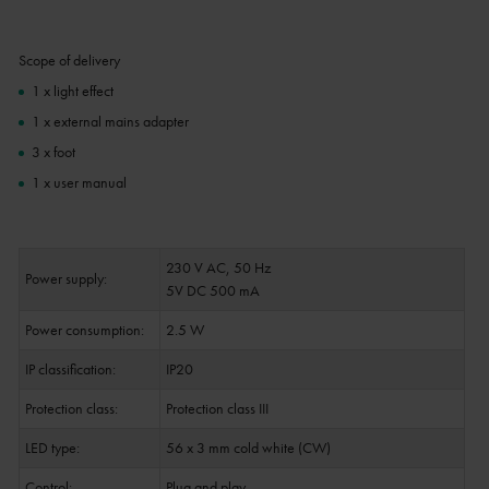
Scope of delivery
1 x light effect
1 x external mains adapter
3 x foot
1 x user manual
230 V AC, 50 Hz
Power supply:
5V DC 500 mA
Power consumption:
2.5 W
IP classification:
IP20
Protection class:
Protection class III
LED type:
56 x 3 mm cold white (CW)
Control:
Plug and play