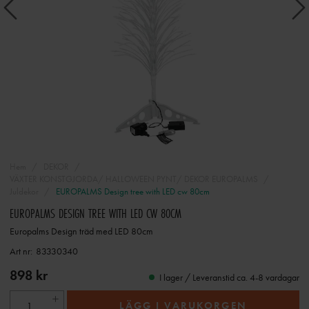
Hem
DEKOR
VÄXTER KONSTGJORDA/ HALLOWEEN PYNT/ DEKOR EUROPALMS
Juldekor
EUROPALMS Design tree with LED cw 80cm
EUROPALMS DESIGN TREE WITH LED CW 80CM
Europalms Design träd med LED 80cm
Art nr:
83330340
898 kr
I lager / Leveranstid ca. 4-8 vardagar
LÄGG I VARUKORGEN