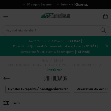
✓ 30 dagars ångerrätt
✓ Säkert via
SOMMAR-DEALS PÅGÅR!
|› SE HÄR|
Populärt nu! Ljudpaket för uteservering & uteplatser
|› SE HÄR|
Sommarens fester, event & hemmaparty
|› SE HÄR|
Hem
DEKOR
VÄXTER KONSTGJORDA/ HALLOWEEN PYNT/ DEKOR EUROPALMS
Snittblomor
SNITTBLOMOR
Nyheter Europalms/ Konstgjordaväxter
Dekoration Div och Till
Filtrera