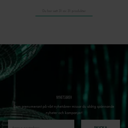
Du har sett 31 av 31 produkter
NYHETSBREV
Som prenumerant på vårt nyhetsbrev missar du aldrig spännande
nyheter och kampanjer!
SKICKA