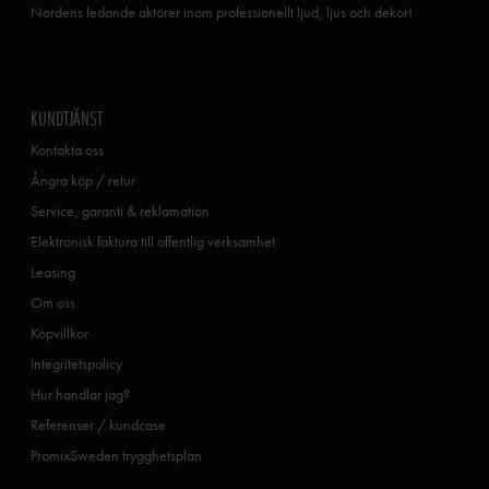
Nordens ledande aktörer inom professionellt ljud, ljus och dekor!
KUNDTJÄNST
Kontakta oss
Ångra köp / retur
Service, garanti & reklamation
Elektronisk faktura till offentlig verksamhet
Leasing
Om oss
Köpvillkor
Integritetspolicy
Hur handlar jag?
Referenser / kundcase
PromixSweden trygghetsplan