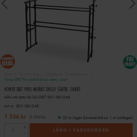
Hem
DJ-utrustning
Flightcase - Transportcase
Vonyx DB7 Pro mobilt Disco stativ, svart
VONYX DB7 PRO MOBILT DISCO STATIV, SVART
Allt-i-ett stativ för DJs DB7 SKY-180.048
Art nr:
SKY-180.048
1 536 kr
2 199 kr
22 st i lager (Leveranstid ca. 1-4 vardagar)
LÄGG I VARUKORGEN