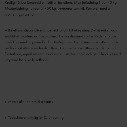
Kraftig hållbar konstruktion, Lätt att installera, Max belastning T-bar 40 kg
Maxbelastning huvudstativ 50 kg, Levereras som kit, Komplett med allt
monteringsmaterial
Allt-i-ett-pro-discostativet är perfekt för din DJ-utrustning.
Det är enkelt och
snabbt att montera och demontera.
De två sliprarna i olika höjder erbjuder
tillräckligt med utrymme för din DJ-utrustning.
Den översta sovhytten har den
perfekta arbetshöjden för ditt DJ-set.
Den nedre sovhytten erbjuder plats för
förstärkare, equalizers etc.
T-baren är justerbar i höjd och ger tillräckligt med
utrymme för olika ljuseffekter.
Mobilt allt-i-ett-pro-discostativ
Toppslipare lämplig för DJ-utrustning