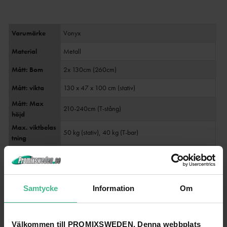
Varumärke
Vonyx
Material
Metall
Mått: Bom
2x 130cm (260cm)
Mått: vikta
130 x 47 x 100 cm (stativ)
Mått: Max
210-240cm (T-stång)
höjd
Max.
viktbelas
50 kg (stativ), 40 kg (T-bar)
tning
Vikt
15.2
Samtycke
Information
Om
SPECIFIKATIONER
4
Välkommen till PROMIXSWEDEN. Denna webbplats