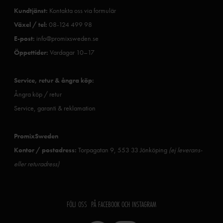
Kundtjänst:
Kontakta oss via formulär
Växel / tel:
08-124 499 98
E-post:
info@promixsweden.se
Öppettider:
Vardagar 10–17
Service, retur & ångra köp:
Ångra köp / retur
Service, garanti & reklamation
PromixSweden
Kontor / postadress:
Torpagatan 9, 553 33 Jönköping
(ej leverans-
eller returadress)
FÖLJ OSS PÅ FACEBOOK OCH INSTAGRAM