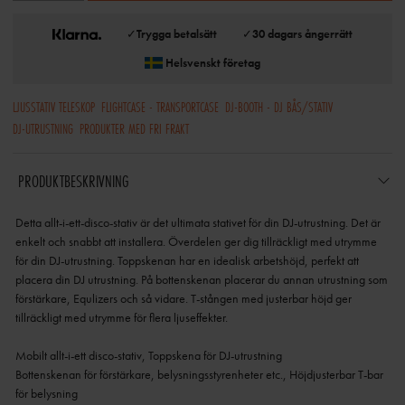
✓
Trygga betalsätt
✓
30 dagars ångerrätt
Helsvenskt företag
LJUSSTATIV TELESKOP
FLIGHTCASE - TRANSPORTCASE
DJ-BOOTH - DJ BÅS/STATIV
DJ-UTRUSTNING
PRODUKTER MED FRI FRAKT
PRODUKTBESKRIVNING
Detta allt-i-ett-disco-stativ är det ultimata stativet för din DJ-utrustning. Det är
enkelt och snabbt att installera. Överdelen ger dig tillräckligt med utrymme
för din DJ-utrustning. Toppskenan har en idealisk arbetshöjd, perfekt att
placera din DJ utrustning. På bottenskenan placerar du annan utrustning som
förstärkare, Equlizers och så vidare. T-stången med justerbar höjd ger
tillräckligt med utrymme för flera ljuseffekter.
Mobilt allt-i-ett disco-stativ, Toppskena för DJ-utrustning
Bottenskenan för förstärkare, belysningsstyrenheter etc., Höjdjusterbar T-bar
för belysning