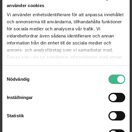
använder cookies
Vi använder enhetsidentifierare för att anpassa innehållet
ANDRA TITTADE PÅ
och annonserna till användarna, tillhandahålla funktioner
för sociala medier och analysera vår trafik. Vi
vidarebefordrar även sådana identifierare och annan
information från din enhet till de sociala medier och
annons- och analysföretag som vi samarbetar med.
Dessa kan i sin tur kombinera informationen med annan
information som du har tillhandahållit eller som de har
samlat in när du har använt deras tjänster.
S
Nödvändig
a
m
t
Inställningar
y
c
VONYX DB1 MOBILET DJ STATIV, 1.2M
k
Statistik
Mobilt DJ bås basic DB1 SKY-180.055
e
932 kr
606 kr
1 438 kr
714 kr
s