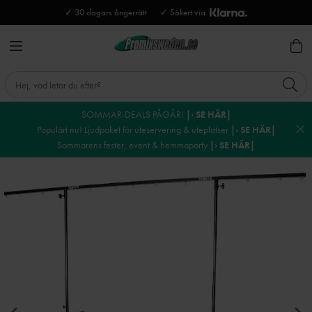
✓ 30 dagars ångerrätt
✓ Säkert via
SOMMAR-DEALS PÅGÅR!
|› SE HÄR|
Populärt nu! Ljudpaket för uteservering & uteplatser
|› SE HÄR|
Sommarens fester, event & hemmaparty
|› SE HÄR|