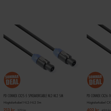
PD CONNEX CX25-5 SPKEAKERCABLE NL2-NL2 5M
PD CONNEX CX26-1
Högtalarkabel NL2-NL2 5m
Högtalarkabel C
213 kr
402 kr
272 kr
496 kr