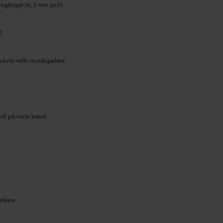
eingångar (6,3 mm jack)
)
sluta valfri musikspelare
oll på varje kanal
rkare