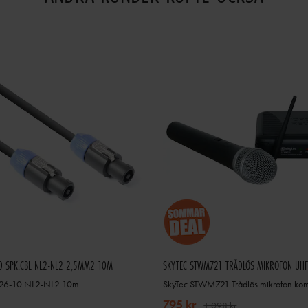
0 SPK.CBL NL2-NL2 2,5MM2 10M
SKYTEC STWM721 TRÅDLÖS MIKROFON UHF
X26-10 NL2-NL2 10m
795 kr
1 098 kr