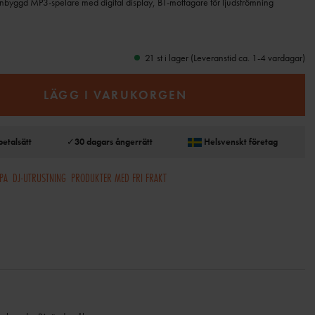
, Inbyggd MP3-spelare med digital display, BT-mottagare för ljudströmning
21 st i lager (Leveranstid ca. 1-4 vardagar)
LÄGG I VARUKORGEN
betalsätt
✓
30 dagars ångerrätt
Helsvenskt företag
 PA
DJ-UTRUSTNING
PRODUKTER MED FRI FRAKT