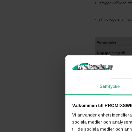
Inbyggd MP3-spelare 
BT-mottagare för lju
Varumärke
Uppspelningsalt.
Anslutningar
Utgångar
Utgångskanaler
Samtycke
Utgångseffekt: RM
Välkommen till PROMIXSWE
Frekvens
Vi använder enhetsidentifierar
Utjämnare
sociala medier och analysera 
Equalizer
till de sociala medier och a