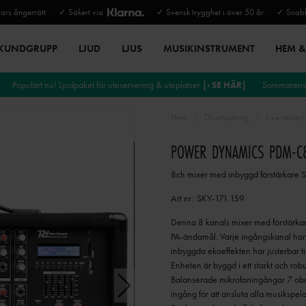
rs ångerrätt
✓ Säkert via
✓ Svensk trygghet i över 50 år
✓ Snabb
 KUNDGRUPP
LJUD
LJUS
MUSIKINSTRUMENT
HEM & 
Populärt nu! Ljudpaket för uteservering & uteplatser
|› SE HÄR|
Sommarens 
Hem
DJ-utrustning
Live-mixers
POWER DYNAMICS PDM-C8
8ch mixer med inbyggd förstärkare 
Art nr:
SKY-171.159
Denna 8 kanals mixer med förstärkare
PA-ändamål. Varje ingångskanal har s
inbyggda ekoeffekten har justerbar tid
Enheten är byggd i ett starkt och ro
Balanserade mikrofoningångar 7 oba
ingång för att ansluta alla musikspel