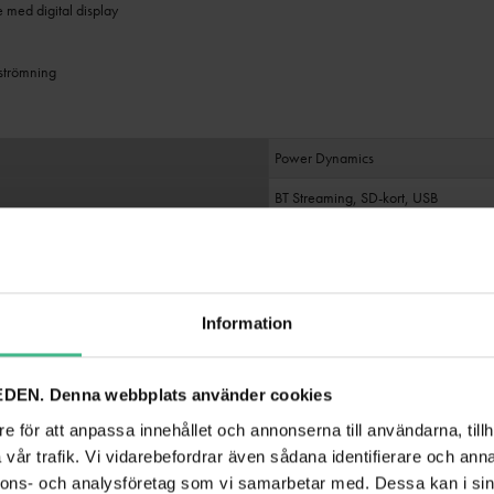
med digital display
dströmning
Power Dynamics
BT Streaming, SD-kort, USB
6,3 mm RCA XLR (3-stift)
6,3 mm telejack, NL-4, RCA
2
Information
S 8 Ohm/ch
150W
DEN. Denna webbplats använder cookies
20Hz - 20.000Hz
e för att anpassa innehållet och annonserna till användarna, tillh
5-band
vår trafik. Vi vidarebefordrar även sådana identifierare och anna
+/- 12dB
nnons- och analysföretag som vi samarbetar med. Dessa kan i sin