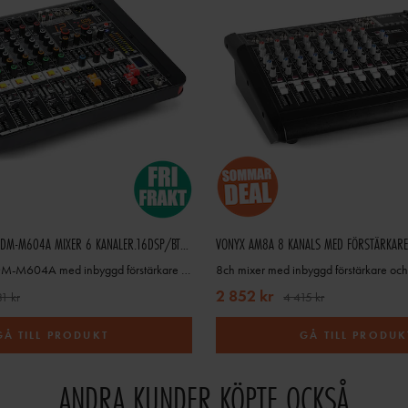
POWER DYNAMICS PDM-M604A MIXER 6 KANALER.16DSP/BT/MP
VONYX AM8A 8 KANALS MED FÖRSTÄRKARE
Mixerbord 6ch PDM-M604A med inbyggd förstärkare SKY-172.612172.612
2 852 kr
1 kr
4 415 kr
GÅ TILL PRODUKT
GÅ TILL PRODUK
ANDRA KUNDER KÖPTE OCKSÅ