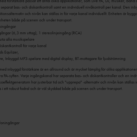
ed förstärkare passar ett antal olika applikationer, som Live PA, DJ, musiker, ban
separat bas- och diskantkontroll samt en individuell nivåkontroll per kanal. Den in
itionsalternativ och nivån kan ställas in för varje kanal individuellt. Enheten är byggd 
nheten både på scenen och under transport.
ningångar
gångar (6,3 mm uttag), 1 stereolinjeingång (RCA)
uta alla musikspelare
iskantkontroll för varje kanal
ds Equlizer,
are, Inbyggd MP3-spelare med digital display, BT-mottagare för ljudströmning
d inbyggd förstärkare är en allround och är mycket lämplig för olika applikationer
a PA-syften.
Varje ingångskanal har separata bas- och diskantkontroller och en indiv
effektgeneratorn har justerbar tid och "upprepa" -alternativ och nivån kan ställas in
s i ett robust fodral och är väl skyddad både på scenen och under transport.
foningångar