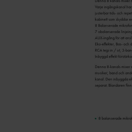
Denna 8 kanals mixer m
Varje ingångskanal har 
justerbar tids- och repet
kabinett som skyddar e
8 Balanserade mikrofo
7 obalanserade linjein
AUX-ingång för att ansl
Eko-effekter, Bas- och d
RCA tejp in / ut, 3-ban
Inbyggd effekt förstärk
Denna 8-kanals mixer me
musiker, band och andr
kanal.
Den inbyggda eko
separat.
Blandaren finn
8 balanserade mikro