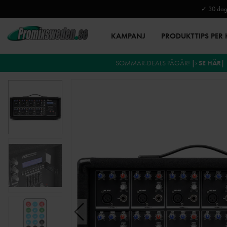
✓ 30 daga
KAMPANJ
PRODUKTTIPS PER
SOMMAR-DEALS PÅGÅR!
|› SE HÄR|