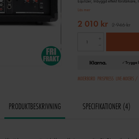
Equlizer, Inbyggd effekt förstärkare
Läs mer
2 010 kr
2 946 kr
✓
Trygga 
MIXERBORD
PRISPRESS
LIVE-MIXERS /
PRODUKTBESKRIVNING
SPECIFIKATIONER
4