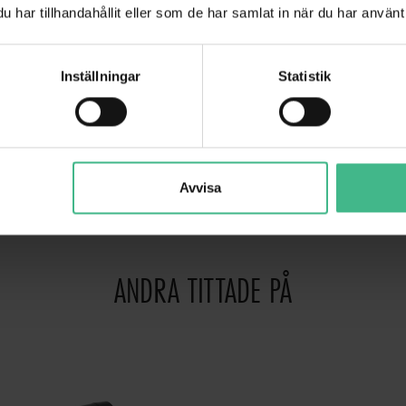
har tillhandahållit eller som de har samlat in när du har använt 
1,5 mV, 2 kohm (balanserad)
100-240VAC 50 / 60Hz
Inställningar
Statistik
230 x 465 x 215 mm
7.45kg
Avvisa
ANDRA TITTADE PÅ