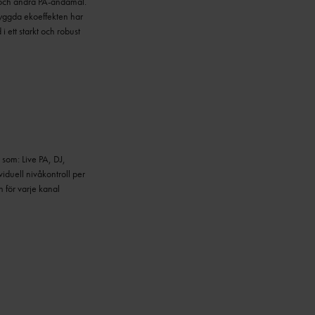
d och andra PA-ändamål.
byggda ekoeffekten har
i ett starkt och robust
 som: Live PA, DJ,
iduell nivåkontroll per
 för varje kanal