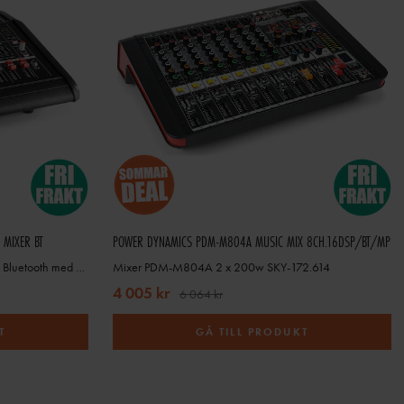
 MIXER BT
POWER DYNAMICS PDM-M804A MUSIC MIX 8CH.16DSP/BT/MP
8ch mixer med inbyggd förstärkare och Bluetooth med mer
Mixer PDM-M804A 2 x 200w SKY-172.614
4 005 kr
6 064 kr
T
GÅ TILL PRODUKT