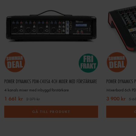
POWER DYNAMICS PDM-C405A 4CH MIXER MED FÖRSTÄRKARE
4 kanals mixer med inbyggd förstärkare
1 661 kr
3 900 kr
2 371 kr
5 68
GÅ TILL PRODUKT