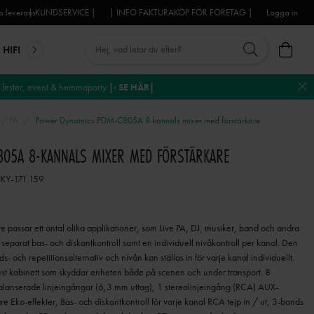
 leverans
| KUNDSERVICE |
| INFO FAKTURAKÖP FÖR FÖRETAG |
Logga in
HIFI
MIKROFONER
DJ-UTRUSTNING
TROSS
DEKO
fester, event & hemmaparty
|› SE HÄR|
 / PA
Power Dynamics PDM-C805A 8-kannals mixer med förstärkare
05A 8-KANNALS MIXER MED FÖRSTÄRKARE
SKY-171.159
 passar ett antal olika applikationer, som Live PA, DJ, musiker, band och andra
eparat bas- och diskantkontroll samt en individuell nivåkontroll per kanal. Den
s- och repetitionsalternativ och nivån kan ställas in för varje kanal individuellt.
bust kabinett som skyddar enheten både på scenen och under transport. 8
lanserade linjeingångar (6,3 mm uttag), 1 stereolinjeingång (RCA) AUX-
are Eko-effekter, Bas- och diskantkontroll för varje kanal RCA tejp in / ut, 3-bands