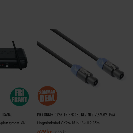
 1KANAL
PD CONNEX CX26-15 SPK.CBL NL2-NL2 2,5MM2 15M
SkyTec STWM721 Trådlös mikrofon komplett system. SKY-179.175
Högtalarkabel CX26-15 NL2-NL2 15m
529 kr
656 kr