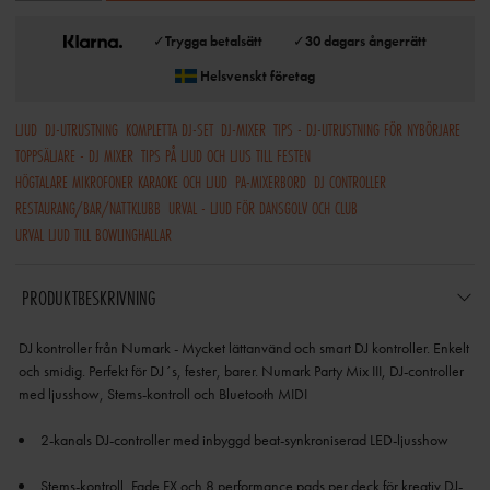
✓
Trygga betalsätt
✓
30 dagars ångerrätt
Helsvenskt företag
LJUD
DJ-UTRUSTNING
KOMPLETTA DJ-SET
DJ-MIXER
TIPS - DJ-UTRUSTNING FÖR NYBÖRJARE
TOPPSÄLJARE - DJ MIXER
TIPS PÅ LJUD OCH LJUS TILL FESTEN
HÖGTALARE MIKROFONER KARAOKE OCH LJUD
PA-MIXERBORD
DJ CONTROLLER
RESTAURANG/BAR/NATTKLUBB
URVAL - LJUD FÖR DANSGOLV OCH CLUB
URVAL LJUD TILL BOWLINGHALLAR
PRODUKTBESKRIVNING
DJ kontroller från Numark - Mycket lättanvänd och smart DJ kontroller. Enkelt
och smidig. Perfekt för DJ´s, fester, barer. Numark Party Mix III, DJ-controller
med ljusshow, Stems-kontroll och Bluetooth MIDI
2-kanals DJ-controller med inbyggd beat-synkroniserad LED-ljusshow
Stems-kontroll, Fade FX och 8 performance pads per deck för kreativ DJ-