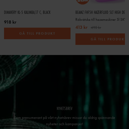
DIMAVERY KL-5 KALIMBA,17 C, BLACK
BEAMZ FHF5H HAZERFLUID 5LT HIGH DENS
Rökvätska till hazemaskiner 5l SKY
918 kr
413 kr
495 kr
GÅ TILL PRODUKT
GÅ TILL PRODUKT
NYHETSBREV
Som prenumerant på vårt nyhetsbrev missar du aldrig spännande
nyheter och kampanjer!