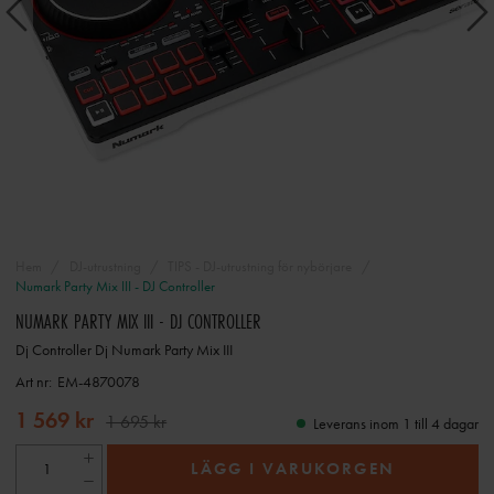
Hem
DJ-utrustning
TIPS - DJ-utrustning för nybörjare
Numark Party Mix III - DJ Controller
NUMARK PARTY MIX III - DJ CONTROLLER
Dj Controller Dj Numark Party Mix III
Art nr:
EM-4870078
1 569 kr
1 695 kr
Leverans inom 1 till 4 dagar
LÄGG I VARUKORGEN