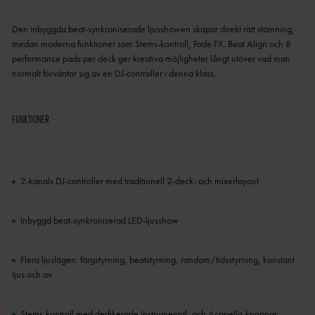
Den inbyggda beat-synkroniserade ljusshowen skapar direkt rätt stämning,
medan moderna funktioner som Stems-kontroll, Fade FX, Beat Align och 8
performance pads per deck ger kreativa möjligheter långt utöver vad man
normalt förväntar sig av en DJ-controller i denna klass.
FUNKTIONER
2-kanals DJ-controller med traditionell 2-deck- och mixerlayout
Inbyggd beat-synkroniserad LED-ljusshow
Flera ljuslägen: färgstyrning, beatstyrning, random/tidsstyrning, konstant
ljus och av
Stems-kontroll med dedikerade Instrumental- och Acapella-knappar