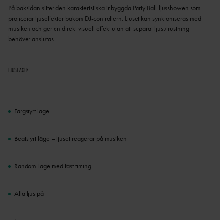
På baksidan sitter den karakteristiska inbyggda Party Ball-ljusshowen som
projicerar ljuseffekter bakom DJ-controllern. Ljuset kan synkroniseras med
musiken och ger en direkt visuell effekt utan att separat ljusutrustning
behöver anslutas.
LJUSLÄGEN
Färgstyrt läge
Beatstyrt läge – ljuset reagerar på musiken
Random-läge med fast timing
Alla ljus på