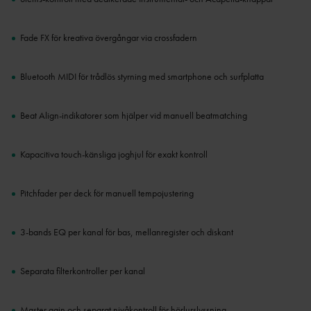
Fade FX för kreativa övergångar via crossfadern
Bluetooth MIDI för trådlös styrning med smartphone och surfplatta
Beat Align-indikatorer som hjälper vid manuell beatmatching
Kapacitiva touch-känsliga joghjul för exakt kontroll
Pitchfader per deck för manuell tempojustering
3-bands EQ per kanal för bas, mellanregister och diskant
Separata filterkontroller per kanal
Master gain och separat nivåkontroll för hörlurslyssning