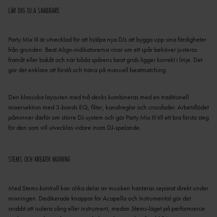
LÄR DIG DJ:A SNABBARE
Party Mix III är utvecklad för att hjälpa nya DJs att bygga upp sina färdigheter
från grunden. Beat Align-indikatorerna visar om ett spår behöver justeras
framåt eller bakåt och när båda spårens beat grids ligger korrekt i linje. Det
gör det enklare att förstå och träna på manuell beatmatching.
Den klassiska layouten med två decks kombineras med en traditionell
mixersektion med 3-bands EQ, filter, kanalreglar och crossfader. Arbetsflödet
påminner därför om större DJ-system och gör Party Mix III till ett bra första steg
för den som vill utvecklas vidare inom DJ-spelande.
STEMS OCH KREATIV MIXNING
Med Stems-kontroll kan olika delar av musiken hanteras separat direkt under
mixningen. Dedikerade knappar för Acapella och Instrumental gör det
snabbt att isolera sång eller instrument, medan Stems-läget på performance