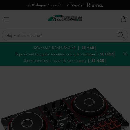
✓ 30 dagars ångerrätt
✓ Säkert via
SOMMAR-DEALS PÅGÅR!
|› SE HÄR|
Populärt nu! Ljudpaket för uteservering & uteplatser
|› SE HÄR|
Sommarens fester, event & hemmaparty
|› SE HÄR|