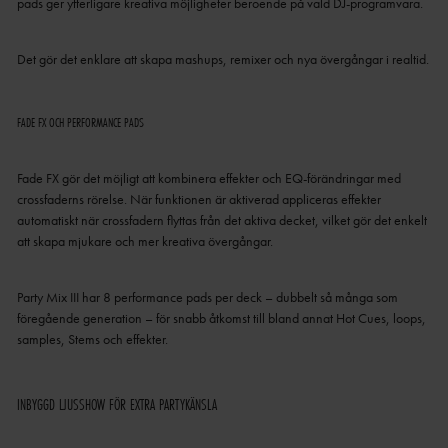
pads ger ytterligare kreativa möjligheter beroende på vald DJ-programvara.
Det gör det enklare att skapa mashups, remixer och nya övergångar i realtid.
FADE FX OCH PERFORMANCE PADS
Fade FX gör det möjligt att kombinera effekter och EQ-förändringar med
crossfaderns rörelse. När funktionen är aktiverad appliceras effekter
automatiskt när crossfadern flyttas från det aktiva decket, vilket gör det enkelt
att skapa mjukare och mer kreativa övergångar.
Party Mix III har 8 performance pads per deck – dubbelt så många som
föregående generation – för snabb åtkomst till bland annat Hot Cues, loops,
samples, Stems och effekter.
INBYGGD LJUSSHOW FÖR EXTRA PARTYKÄNSLA