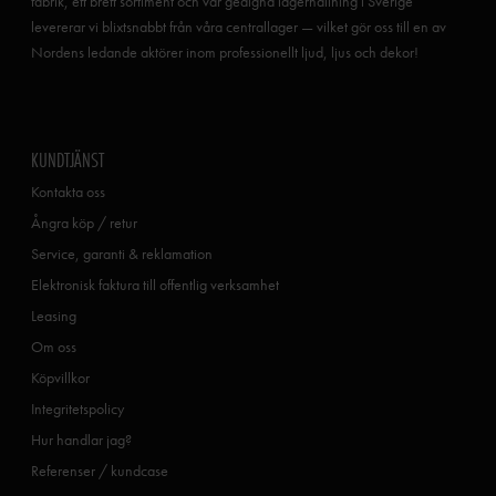
fabrik, ett brett sortiment och vår gedigna lagerhållning i Sverige
levererar vi blixtsnabbt från våra centrallager — vilket gör oss till en av
Nordens ledande aktörer inom professionellt ljud, ljus och dekor!
KUNDTJÄNST
Kontakta oss
Ångra köp / retur
Service, garanti & reklamation
Elektronisk faktura till offentlig verksamhet
Leasing
Om oss
Köpvillkor
Integritetspolicy
Hur handlar jag?
Referenser / kundcase