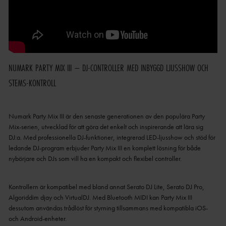
NUMARK PARTY MIX III – DJ-CONTROLLER MED INBYGGD LJUSSHOW OCH
STEMS-KONTROLL
Numark Party Mix III är den senaste generationen av den populära Party
Mix-serien, utvecklad för att göra det enkelt och inspirerande att lära sig
DJ:a. Med professionella DJ-funktioner, integrerad LED-ljusshow och stöd för
ledande DJ-program erbjuder Party Mix III en komplett lösning för både
nybörjare och DJs som vill ha en kompakt och flexibel controller.
Kontrollern är kompatibel med bland annat Serato DJ Lite, Serato DJ Pro,
Algoriddim djay och VirtualDJ. Med Bluetooth MIDI kan Party Mix III
dessutom användas trådlöst för styrning tillsammans med kompatibla iOS-
och Android-enheter.