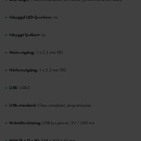
Inbyggd LED-ljusshow:
Ja
Inbyggt ljudkort:
Ja
Main-utgång:
1 x 3,5 mm TRS
Hörlursutgång:
1 x 3,5 mm TRS
USB:
USB-C
USB-standard:
Class-compliant, plug-and-play
Strömförsörjning:
USB bus power, 5V / 500 mA
Mått (B x D x H):
339 x 205 x 47 mm