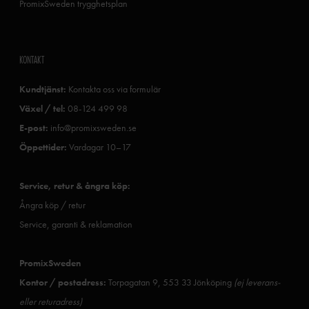
PromixSweden trygghetsplan
KONTAKT
Kundtjänst:
Kontakta oss via formulär
Växel / tel:
08-124 499 98
E-post:
info@promixsweden.se
Öppettider:
Vardagar 10–17
Service, retur & ångra köp:
Ångra köp / retur
Service, garanti & reklamation
PromixSweden
Kontor / postadress:
Torpagatan 9, 553 33 Jönköping
(ej leverans-
eller returadress)