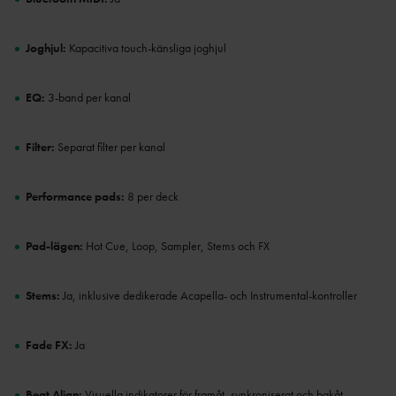
Joghjul:
Kapacitiva touch-känsliga joghjul
EQ:
3-band per kanal
Filter:
Separat filter per kanal
Performance pads:
8 per deck
Pad-lägen:
Hot Cue, Loop, Sampler, Stems och FX
Stems:
Ja, inklusive dedikerade Acapella- och Instrumental-kontroller
Fade FX:
Ja
Beat Align:
Visuella indikatorer för framåt, synkroniserat och bakåt