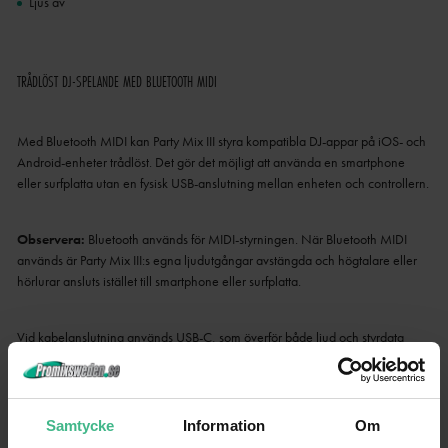
Ljus av
TRÅDLÖST DJ-SPELANDE MED BLUETOOTH MIDI
Med Bluetooth MIDI kan Party Mix III styra kompatibla DJ-appar på iOS- och
Android-enheter trådlöst. Det gör det möjligt att använda en smartphone
eller surfplatta utan en fysisk USB-anslutning mellan enheten och controllern.
Observera:
Bluetooth används för MIDI-styrningen. När Bluetooth MIDI
används är Party Mix III:s egna ljudutgångar avstängda och högtalare eller
hörlurar ansluts istället till smartphone eller surfplatta.
Vid kabelanslutning används USB-C, som överför både ljud och styrdata
mellan Party Mix III och en kompatibel dator, smartphone eller surfplatta.
KOMPAKT OCH ENKEL ATT TA MED
Samtycke
Information
Om