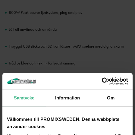
800W Peak power ljudsystem, plug and play
Lätt att använda och använda
Inbyggd USB sticka och SD kort läsare - MP3-spelare med digital skärm
Trådlös bluetooth-teknik för ljudströmning
Inbyggd 5-bands equalizer
Leverans inkl fjärrkontroll (För vissa delar av Mp3-spelare), mikrofon och
Samtycke
Information
Om
kablar
Välkommen till PROMIXSWEDEN. Denna webbplats
använder cookies
Specifikationer