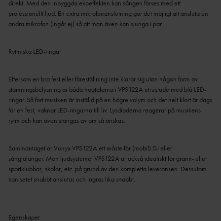
direkt.
Med den inbyggda ekoeffekten kan sången förses med ett
professionellt ljud.
En extra mikrofonanslutning gör det möjligt att ansluta en
andra mikrofon (ingår ej) så att man även kan sjunga i par.
Rytmiska LED-ringar
Eftersom en bra fest eller föreställning inte klarar sig utan någon form av
stämningsbelysning är båda högtalarna i VPS122A utrustade med blå LED-
ringar.
Så fort musiken är inställd på en högre volym och det helt klart är dags
för en fest, vaknar LED-ringarna till liv.
Lysdioderna reagerar på musikens
rytm och kan även stängas av om så önskas.
Sammantaget är Vonyx VPS122A ett måste för (mobil) DJ eller
sångtalanger.
Men ljudsystemet VPS122A är också idealiskt för grann- eller
sportklubbar, skolor, etc. på grund av den kompletta leveransen.
Dessutom
kan setet snabbt anslutas och lagras lika snabbt.
Egenskaper