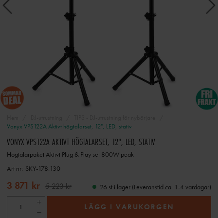
Hem
DJ-utrustning
TIPS - DJ-utrustning för nybörjare
Vonyx VPS122A Aktivt högtalarset, 12", LED, stativ
VONYX VPS122A AKTIVT HÖGTALARSET, 12", LED, STATIV
Högtalarpaket Aktivt Plug & Play set 800W peak
Art nr:
SKY-178.130
3 871 kr
5 223 kr
26 st i lager (Leveranstid ca. 1-4 vardagar)
LÄGG I VARUKORGEN