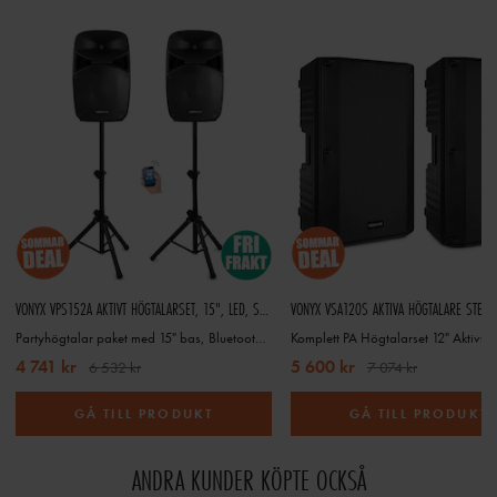
VONYX VPS152A AKTIVT HÖGTALARSET, 15", LED, STATIV, BT
Partyhögtalar paket med 15" bas, Bluetooth, USB och stativ - Komplett
Komplett PA Högtalarset 12" Aktivt B
4 741 kr
5 600 kr
6 532 kr
7 074 kr
GÅ TILL PRODUKT
GÅ TILL PRODUKT
ANDRA KUNDER KÖPTE OCKSÅ