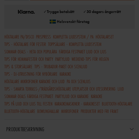
✓
Trygga betalsätt
✓
30 dagars ångerrätt
Helsvenskt företag
HÖGTALARE PA/DISCO
PRISPRESS
KOMPLETTA LJUDSYSTEM / PA
HÖGTALARSET
TIPS - HÖGTALARE FÖR FESTER
TOPPSÄLJARE - KOMPLETTA LJUDSYSTEM
SOMMAR-DEALS - HETA OCH POPULÄRA
FÄRDIGA FESTPAKET LJUD OCH LJUS
TIPS FÖR HEMMAFESTER OCH PARTY
PARTYLJUD
WEEKEND-TIPS FÖR HELGEN
TIPS & STORSÄLJARE
TIPS - TRUBADUR-PAKET OCH SCENLJUD
TIPS - DJ-UTRUSTNING FÖR NYBÖRJARE
KARAOKE
HÖGTALARE MIKROFONER KARAOKE OCH LJUD
PA OCH SCENLJUS
TIPS - SMARTA TERRASS-/TRÄDGÅRDSHÖGTALARE UTEPLATSER OCH UTESERVERING
LJUD
SOMMAR-DEALS FÄRDIGA FESTPAKET
PARTYLJUD OCH KARAOKE
KARAOKE
TIPS PÅ LJUD OCH LJUS TILL FESTEN
KARAOKEMASKINER - KARAOKESET
BLUETOOTH-HÖGTALARE
BLUETOOTH-HÖGTALARE
BOWLINGHALLAR
MIKROFONER
PRODUKTER MED FRI FRAKT
PRODUKTBESKRIVNING