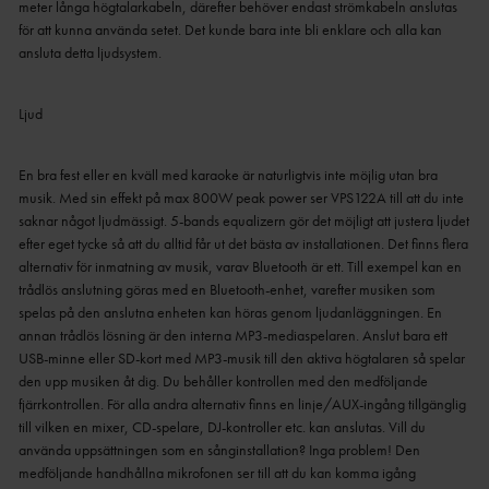
meter långa högtalarkabeln, därefter behöver endast strömkabeln anslutas
för att kunna använda setet.
Det kunde bara inte bli enklare och alla kan
ansluta detta ljudsystem.
Ljud
En bra fest eller en kväll med karaoke är naturligtvis inte möjlig utan bra
musik.
Med sin effekt på max 800W peak power ser VPS122A till att du inte
saknar något ljudmässigt.
5-bands equalizern gör det möjligt att justera ljudet
efter eget tycke så att du alltid får ut det bästa av installationen.
Det finns flera
alternativ för inmatning av musik, varav Bluetooth är ett.
Till exempel kan en
trådlös anslutning göras med en Bluetooth-enhet, varefter musiken som
spelas på den anslutna enheten kan höras genom ljudanläggningen.
En
annan trådlös lösning är den interna MP3-mediaspelaren.
Anslut bara ett
USB-minne eller SD-kort med MP3-musik till den aktiva högtalaren så spelar
den upp musiken åt dig.
Du behåller kontrollen med den medföljande
fjärrkontrollen.
För alla andra alternativ finns en linje/AUX-ingång tillgänglig
till vilken en mixer, CD-spelare, DJ-kontroller etc. kan anslutas.
Vill du
använda uppsättningen som en sånginstallation?
Inga problem!
Den
medföljande handhållna mikrofonen ser till att du kan komma igång