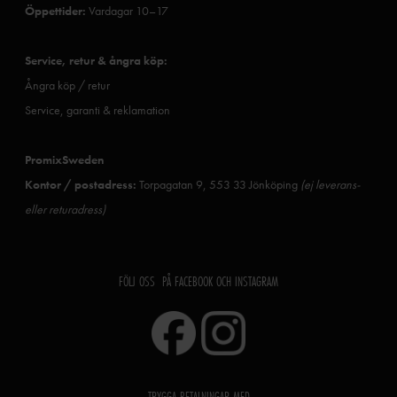
Öppettider:
Vardagar 10–17
Service, retur & ångra köp:
Ångra köp / retur
Service, garanti & reklamation
PromixSweden
Kontor / postadress:
Torpagatan 9, 553 33 Jönköping
(ej leverans-
eller returadress)
FÖLJ OSS PÅ FACEBOOK OCH INSTAGRAM
TRYGGA BETALNINGAR MED