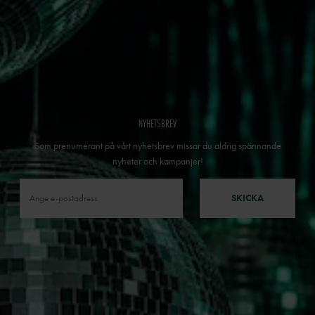
NYHETSBREV
Som prenumerant på vårt nyhetsbrev missar du aldrig spännande
nyheter och kampanjer!
SKICKA