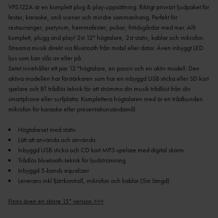
VPS122A är en komplett plug & play-uppsättning. Riktigt prisvärt ljudpaket för
fester, karaoke, små scener och mindre sammanhang. Perfekt för
restauranger, partyrum, hemmafester, pubar, fritidsgårdar med mer. Allt
komplett, plugg and play! 2st 12" högtalare, 2st stativ, kablar och mikrofon.
Streama musik direkt via Bluetooth från mobil eller dator. Även inbyggt LED
ljus som kan slås av eller på.
Setet innehåller ett par 12 "högtalare, en passiv och en aktiv modell. Den
aktiva modellen har förstärkaren som har en inbyggd USB sticka eller SD kort
spelare och BT trådlös teknik för att strömma din musik trådlöst från din
smartphone eller surfplatta. Komplettera högtalaren med är en trådbunden
mikrofon för karaoke eller presentationsändamål.
Leverans inkl fjärrkontroll, mikrofon och kablar (5m längd)
Finns även en större 15" version >>>