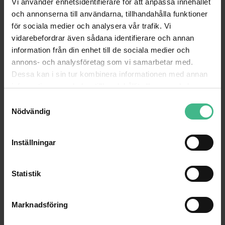
Vi använder enhetsidentifierare för att anpassa innehållet
och annonserna till användarna, tillhandahålla funktioner
max.
effekt: 800W Peak Effekt
för sociala medier och analysera vår trafik. Vi
vidarebefordrar även sådana identifierare och annan
Uteffekt: 400W RMS
information från din enhet till de sociala medier och
annons- och analysföretag som vi samarbetar med.
Frekvensområde: 40Hz - 18kHz
Dessa kan i sin tur kombinera informationen med annan
information som du har tillhandahållit eller som de har
samlat in när du har använt deras tjänster.
S
SPL max.: 125dB
Nödvändig
a
m
Bashögtalare: 12"
t
Inställningar
y
max.
höjd stativ: 110cm
c
k
Statistik
e
Anslutningsspänning: 230Vac/50Hz
s
Marknadsföring
v
a