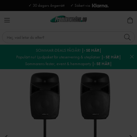
✓ 30 dagars ångerrätt
✓ Säkert via
SOMMAR-DEALS PÅGÅR!
|› SE HÄR|
Populärt nu! Ljudpaket för uteservering & uteplatser
|› SE HÄR|
Sommarens fester, event & hemmaparty
|› SE HÄR|