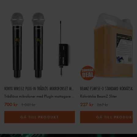
VONYX WM552 PLUG-IN TRÅDLÖS MIKROFONSET MED 2 MIKROFONER - UHF
BEAMZ FSMF5E-O STANDARD RÖKVÄTSKA -
Trådlösa mikrofoner med PlugIn mottagare 2ch
Rökvätska BeamZ 5liter
700 kr
227 kr
1 081 kr
267 kr
GÅ TILL PRODUKT
GÅ TILL PRODUKT