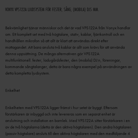
VONYX VPS122A LJUDSYSTEM FÖR FESTER, SÅNG, (MOBILA) DJS MM.
Bekvämlighet tjänar människor och det är vad VPS122A från Vonyx handlar
om.
Ett komplett set med två högtalare, stativ, kablar, fjärrkontroll och en
handhållen mikrofon så att allt är klart att användas direkt efter
mottagandet.
Att bara ansluta två kablar är allt som krävs för att använda
denna uppsättning.
De många alternativen gör VPS122A
multifunktionell.
fester, ladugårdsfester, den (mobila) DJ:n, föreningar,
kommande sångtalanger, detta är bara några exempel på användningen av
detta kompletta ljudsystem.
Enkelhet
Enkelheten med VPS122A ligger främst i hur setet är byggt.
Eftersom
förstärkaren är inbyggd och inte levereras som en separat enhet är
anslutning och installation en barnlek.
Med VPS122A sitter förstärkaren i en
av de två högtalarna (detta är den aktiva högtalaren).
Den andra högtalaren
(passiv högtalare) ansluts till den aktiva högtalaren med den medföljande 4