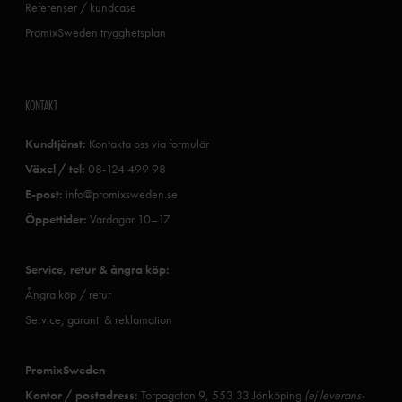
Referenser / kundcase
PromixSweden trygghetsplan
KONTAKT
Kundtjänst:
Kontakta oss via formulär
Växel / tel:
08-124 499 98
E-post:
info@promixsweden.se
Öppettider:
Vardagar 10–17
Service, retur & ångra köp:
Ångra köp / retur
Service, garanti & reklamation
PromixSweden
Kontor / postadress:
Torpagatan 9, 553 33 Jönköping
(ej leverans-