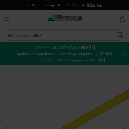
✓ 30 dagars ångerrätt
✓ Säkert via
SOMMAR-DEALS PÅGÅR!
|› SE HÄR|
Populärt nu! Ljudpaket för uteservering & uteplatser
|› SE HÄR|
Sommarens fester, event & hemmaparty
|› SE HÄR|