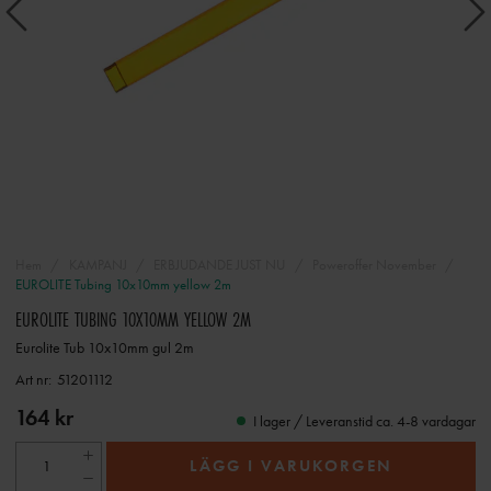
Hem
KAMPANJ
ERBJUDANDE JUST NU
Poweroffer November
EUROLITE Tubing 10x10mm yellow 2m
EUROLITE TUBING 10X10MM YELLOW 2M
Eurolite Tub 10x10mm gul 2m
Art nr:
51201112
164 kr
I lager / Leveranstid ca. 4-8 vardagar
LÄGG I VARUKORGEN