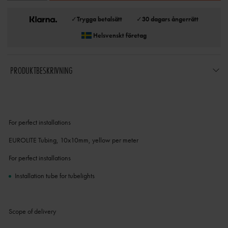
✓
Trygga betalsätt
✓
30 dagars ångerrätt
Helsvenskt företag
PRODUKTBESKRIVNING
For perfect installations
EUROLITE Tubing, 10x10mm, yellow per meter
For perfect installations
Installation tube for tubelights
Scope of delivery