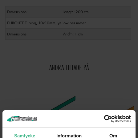
Dimensions:
Length: 200 cm
EUROLITE Tubing, 10x10mm, yellow per meter
Dimensions:
Width: 1 cm
ANDRA TITTADE PÅ
Samtycke
Information
Om