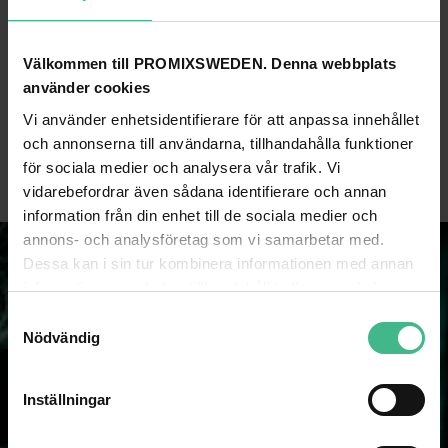
Välkommen till PROMIXSWEDEN. Denna webbplats
EUROLITE TUBING 10X10MM GREEN 2M
EUROLITE TUBING 10X10MM ORANGE 2M
använder cookies
Eurolite Tub 10x10mm grön 2m
Eurolite Tub 10x10mm orange 2m
Vi använder enhetsidentifierare för att anpassa innehållet
164 kr
164 kr
och annonserna till användarna, tillhandahålla funktioner
för sociala medier och analysera vår trafik. Vi
GÅ TILL PRODUKT
GÅ TILL PRODUKT
vidarebefordrar även sådana identifierare och annan
information från din enhet till de sociala medier och
annons- och analysföretag som vi samarbetar med.
Dessa kan i sin tur kombinera informationen med annan
information som du har tillhandahållit eller som de har
samlat in när du har använt deras tjänster.
S
Nödvändig
a
m
t
Inställningar
NYHETSBREV
y
c
Som prenumerant på vårt nyhetsbrev missar du aldrig spännande