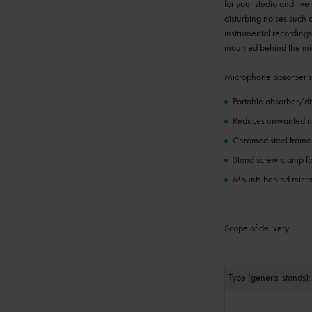
for your studio and liv
disturbing noises such 
instrumental recordings
mounted behind the mic
Microphone absorber sys
Portable absorber/dif
Reduces unwanted roo
Chromed steel frame 
Stand screw clamp fo
Mounts behind micro
Scope of delivery
Type (general stands):