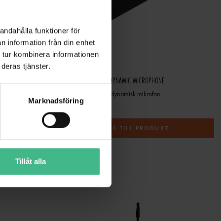
andahålla funktioner för
n information från din enhet
 tur kombinera informationen
deras tjänster.
OMNITRONIC AS-04 DESK MICROPHONE ABSORBER SYSTEM, FOLDABLE INCL. TRIPOD
OMNITRONIC M-60 DYNAMIC MICROPHONE
Omnitronic M-60 dynamisk mikrofon
Marknadsföring
535 kr
T
GÅ TILL PRODUKT
Tillåt alla