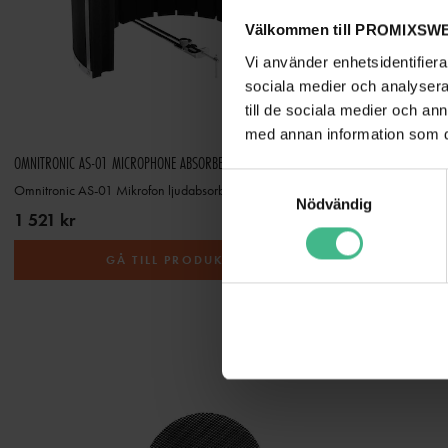
Välkommen till PROMIXSWE
Vi använder enhetsidentifierar
sociala medier och analysera 
till de sociala medier och a
med annan information som du 
OMNITRONIC AS-01 MICROPHONE ABSORBER SYSTEM
S
Omnitronic AS-01 Mikrofon ljudabsorbent
953 kr
Nödvändig
a
1 521 kr
m
t
GÅ TILL PRODUKT
y
c
k
e
s
v
a
l