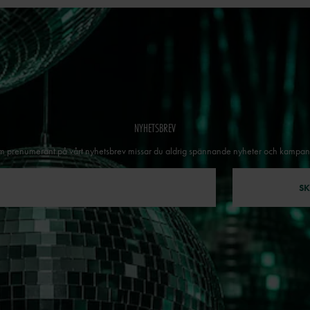
NYHETSBREV
 prenumerant på vårt nyhetsbrev missar du aldrig spännande nyheter och kampan
SK