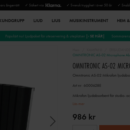
rs ångerrätt
✓ Säkert via
✓ Svensk trygghet i över 50 år
✓ Snabb
 KUNDGRUPP
LJUD
LJUS
MUSIKINSTRUMENT
HEM & 
Populärt nu! Ljudpaket för uteservering & uteplatser
|› SE HÄR|
Sommarens 
Hem
KAMPANJ
ERBJUDANDE
OMNITRONIC AS-02 Microphone Abs
OMNITRONIC AS-02 MIC
Omnitronic AS-02 Mikrofon ljudabs
Art nr:
6000628E
Mikrofon ljudabsorbent för studio- oc
Läs mer
986 kr