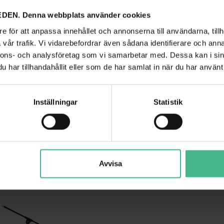
DEN. Denna webbplats använder cookies
e för att anpassa innehållet och annonserna till användarna, tillh
vår trafik. Vi vidarebefordrar även sådana identifierare och anna
nnons- och analysföretag som vi samarbetar med. Dessa kan i sin
har tillhandahållit eller som de har samlat in när du har använt 
OMNITRONIC AS-03 MICROPHONE ABSORBER SYSTEM, FOLDABLE
847 kr
Inställningar
Statistik
GÅ TILL PRODUKT
GÅ TILL PRODUK
ANDRA KUNDER KÖPTE OCKSÅ
Avvisa