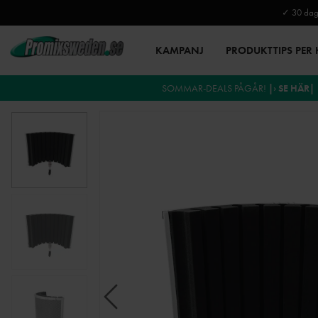
✓ 30 daga
KAMPANJ
PRODUKTTIPS PER
SOMMAR-DEALS PÅGÅR!
|› SE HÄR|