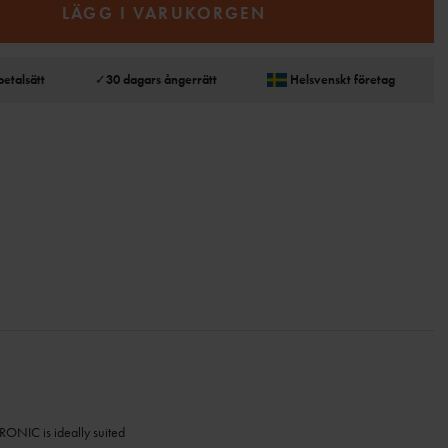
LÄGG I VARUKORGEN
betalsätt
✓
30 dagars ångerrätt
Helsvenskt företag
RONIC is ideally suited