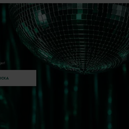
jer!
ICKA