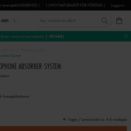
 leverans
| KUNDSERVICE |
| INFO FAKTURAKÖP FÖR FÖRETAG |
Logga in
HIFI
MIKROFONER
DJ-UTRUSTNING
TROSS
DEKO
fester, event & hemmaparty
|› SE HÄR|
 JUST NU
REA Mars 2015
orber System
ROPHONE ABSORBER SYSTEM
orbent
h liveapplikationer
I lager / Leveranstid ca. 4-8 vardagar