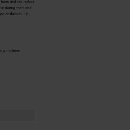
ic foam and can reduce
oise during vocal and
side threads. It is
 to a minimum