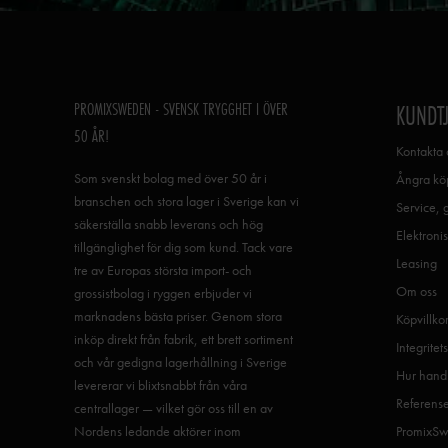
PROMIXSWEDEN - SVENSK TRYGGHET I ÖVER
KUNDT
50 ÅR!
Kontakta 
Som svenskt bolag med över 50 år i
Ångra köp
branschen och stora lager i Sverige kan vi
Service, 
säkerställa snabb leverans och hög
Elektronis
tillgänglighet för dig som kund. Tack vare
Leasing
tre av Europas största import- och
Om oss
grossistbolag i ryggen erbjuder vi
marknadens bästa priser. Genom stora
Köpvillko
inköp direkt från fabrik, ett brett sortiment
Integritet
och vår gedigna lagerhållning i Sverige
Hur handl
levererar vi blixtsnabbt från våra
Referens
centrallager — vilket gör oss till en av
Nordens ledande aktörer inom
PromixSw