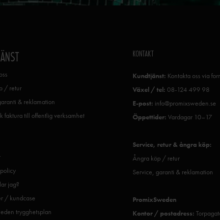
KONTAKT
JÄNST
oss
Kundtjänst:
Kontakta oss via fo
 / retur
Växel / tel:
08-124 499 98
garanti & reklamation
E-post:
info@promixsweden.se
k faktura till offentlig verksamhet
Öppettider:
Vardagar 10–17
Service, retur & ångra köp:
r
Ångra köp / retur
spolicy
Service, garanti & reklamation
ar jag?
er / kundcase
PromixSweden
eden trygghetsplan
Kontor / postadress:
Torpagat