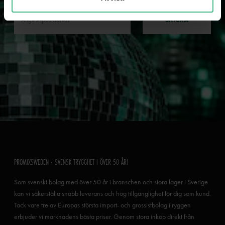
SKICKA
PROMIXSWEDEN - SVENSK TRYGGHET I ÖVER 50 ÅR!
Som svenskt bolag med över 50 år i branschen och stora lager i Sverige
kan vi säkerställa snabb leverans och hög tillgänglighet för dig som kund.
Tack vare tre av Europas största import- och grossistbolag i ryggen
erbjuder vi marknadens bästa priser. Genom stora inköp direkt från