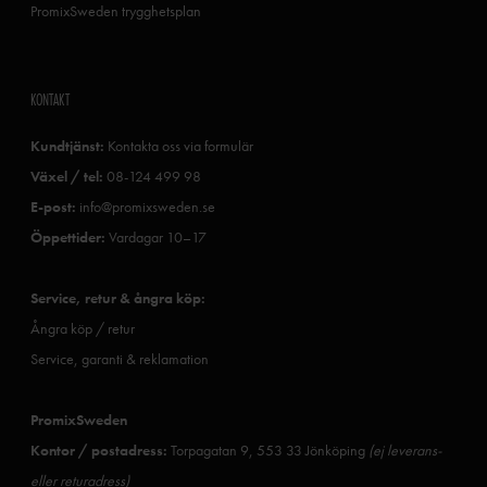
PromixSweden trygghetsplan
KONTAKT
Kundtjänst:
Kontakta oss via formulär
Växel / tel:
08-124 499 98
E-post:
info@promixsweden.se
Öppettider:
Vardagar 10–17
Service, retur & ångra köp:
Ångra köp / retur
Service, garanti & reklamation
PromixSweden
Kontor / postadress:
Torpagatan 9, 553 33 Jönköping
(ej leverans-
eller returadress)