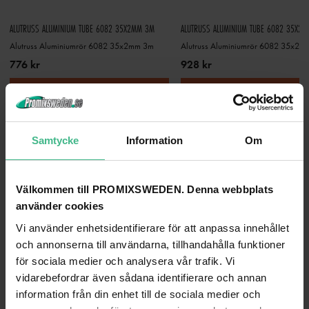
ALUTRUSS ALUMINIUM TUBE 6082 35X2MM 3M
ALUTRUSS ALUMINIUM TUBE 6082 35X2
Alutruss Aluminiumrör 6082 35x2mm 3m
Alutruss Aluminiumrör 6082 35x2m
776 kr
928 kr
GÅ TILL PRODUKT
GÅ TILL PRODUKT
ANDRA KUNDER KÖPTE OCKSÅ
Samtycke
Information
Om
Välkommen till PROMIXSWEDEN. Denna webbplats
använder cookies
Vi använder enhetsidentifierare för att anpassa innehållet
och annonserna till användarna, tillhandahålla funktioner
för sociala medier och analysera vår trafik. Vi
vidarebefordrar även sådana identifierare och annan
information från din enhet till de sociala medier och