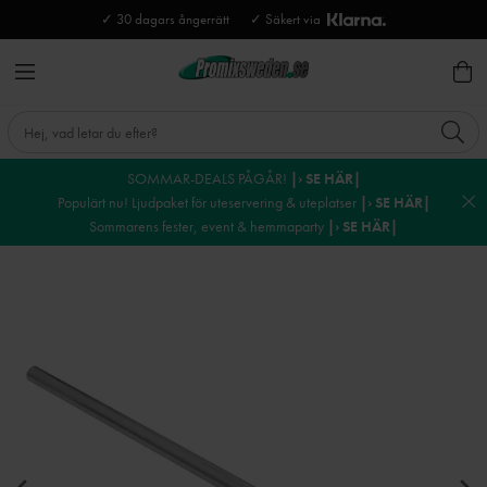
✓ 30 dagars ångerrätt
✓ Säkert via
SOMMAR-DEALS PÅGÅR!
|› SE HÄR|
Populärt nu! Ljudpaket för uteservering & uteplatser
|› SE HÄR|
Sommarens fester, event & hemmaparty
|› SE HÄR|