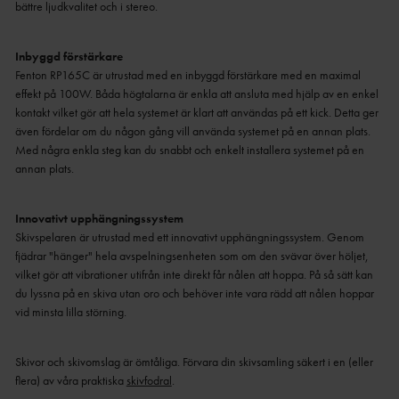
bättre ljudkvalitet och i stereo.
Inbyggd förstärkare
Fenton RP165C är utrustad med en inbyggd förstärkare med en maximal
effekt på 100W. Båda högtalarna är enkla att ansluta med hjälp av en enkel
kontakt vilket gör att hela systemet är klart att användas på ett kick. Detta ger
även fördelar om du någon gång vill använda systemet på en annan plats.
Med några enkla steg kan du snabbt och enkelt installera systemet på en
annan plats.
Innovativt upphängningssystem
Skivspelaren är utrustad med ett innovativt upphängningssystem. Genom
fjädrar "hänger" hela avspelningsenheten som om den svävar över höljet,
vilket gör att vibrationer utifrån inte direkt får nålen att hoppa. På så sätt kan
du lyssna på en skiva utan oro och behöver inte vara rädd att nålen hoppar
vid minsta lilla störning.
Skivor och skivomslag är ömtåliga. Förvara din skivsamling säkert i en (eller
flera) av våra praktiska
skivfodral
.