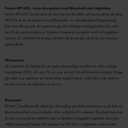
Fenton RP165C, retro skivspelare med Bluetooth och högtalare
Fenton RP165C kombinerar de mest använda sätten att lyssna på musik idag.
RP165C är en skivspelare med Bluetooth i en retrodesignad förpackning.
Den retrodesignade skivspelaren ger den härliga nostalgiska känslan som
hör till att spela vinylskivor. Systemet levereras komplett med två högtalare i
samma stil. Självklart levereras allt klart att användas så att du kan komma
igång direkt.
Skivspelare
Skivspelaren är lämplig för att spela alla vanliga vinylformat i alla vanliga
hastigheter (33⅓, 45 och 78 varv per minut). För att förhindra onödigt slitage
på nålen har spelaren en automatisk stoppfunktion. När nålen når slutet av
en skiva slutar skivtallriken att snurra.
Bluetooth
RP165C har Bluetooth vilket gör det möjligt att trådlöst strömma musik från en
Bluetooth-enhet som en telefon eller surfplatta till systemet. På så sätt behöver
du inte lyssna på din telefons eller surfplattas inbyggda högtalare utan kan
istället lyssna på Spotify till exempel via RP165C:s högtalare med mycket