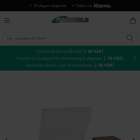
✓ 30 dagars ångerrätt
✓ Säkert via
SOMMAR-DEALS PÅGÅR!
|› SE HÄR|
Populärt nu! Ljudpaket för uteservering & uteplatser
|› SE HÄR|
Sommarens fester, event & hemmaparty
|› SE HÄR|