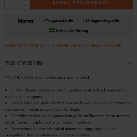
LÄGG I VARUKORGEN
✓
Trygga betalsätt
✓
30 dagars ångerrätt
Helsvenskt företag
FYNDHÖRNAN
HÖGTALARE & LJUD
SKIVSPELARE & RADIO
FÖRSTÄRKARE OCH HEMLJUD
PRODUKTBESKRIVNING
FYNDHÖRNAN . små märken undersidan produkt.
RP165C levereras komplett med högtalare så att du kan komma igång
Skivspelaren kan spela alla format av vinylskivor i alla vanliga hastigheter
En trådlös anslutning till systemet kan göras via Bluetooth för att streama
Skivspelaren är utrustad med ett automatiskt stopp som ser till att
skivspelaren stannar automatiskt i slutet av en skiva.