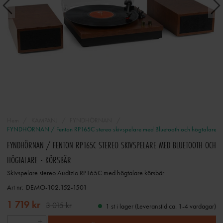
Hem
KAMPANJ
FYNDHÖRNAN
FYNDHÖRNAN / Fenton RP165C stereo skivspelare med Bluetooth och högtalare - 
FYNDHÖRNAN / FENTON RP165C STEREO SKIVSPELARE MED BLUETOOTH OCH
HÖGTALARE - KÖRSBÄR
Skivspelare stereo Audizio RP165C med högtalare körsbär
Art nr:
DEMO-102.152-1501
1 719 kr
3 015 kr
1 st i lager (Leveranstid ca. 1-4 vardagar)