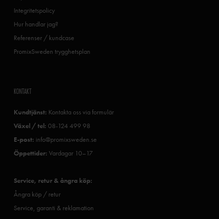
Integritetspolicy
Hur handlar jag?
Referenser / kundcase
PromixSweden trygghetsplan
KONTAKT
Kundtjänst:
Kontakta oss via formulär
Växel / tel:
08-124 499 98
E-post:
info@promixsweden.se
Öppettider:
Vardagar 10–17
Service, retur & ångra köp:
Ångra köp / retur
Service, garanti & reklamation