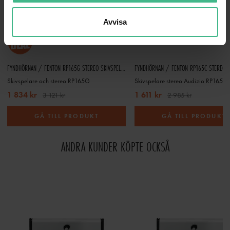
Avvisa
FYNDHÖRNAN / FENTON RP165G STEREO SKIVSPELARE MED BLUETOOTH OCH HÖGTALARE - ALU / SILVER
Skivspelare och stereo RP165G
1 834 kr
1 611 kr
3 121 kr
2 985 kr
GÅ TILL PRODUKT
GÅ TILL PRODUKT
ANDRA KUNDER KÖPTE OCKSÅ