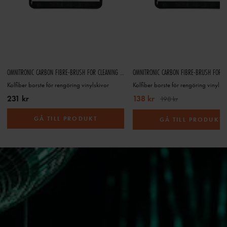
OMNITRONIC CARBON FIBRE-BRUSH FOR CLEANING RECORDS
Kolfiber borste för rengöring vinylskivor
Kolfiber borste för rengöring vinylsk
231 kr
138 kr
198 kr
GÅ TILL PRODUKT
GÅ TILL PRODUKT