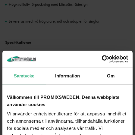
Högkvalitativ förpackning med körsbärsträdesign
Levereras med två högtalare, nål och adapter för singlar
Specifikationer
varumärke
Fenton
Produktens färg
Körsbör
Samtycke
Information
Om
Uppspelningsalternativ
BT streaming, vinyl
Utgångsanslutningar
RCA
Välkommen till PROMIXSWEDEN. Denna webbplats
använder cookies
Hastighetsinställningar (RPM)
33, 45, 78
Vi använder enhetsidentifierare för att anpassa innehållet
Max uteffekt
100W
och annonserna till användarna, tillhandahålla funktioner
Strömförsörjning
100-240VAC 50/60Hz (12V-adapter)
för sociala medier och analysera vår trafik. Vi