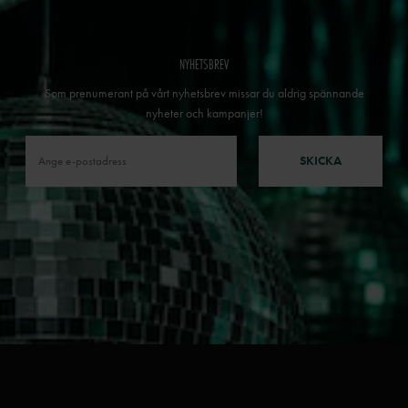
NYHETSBREV
Som prenumerant på vårt nyhetsbrev missar du aldrig spännande
nyheter och kampanjer!
SKICKA