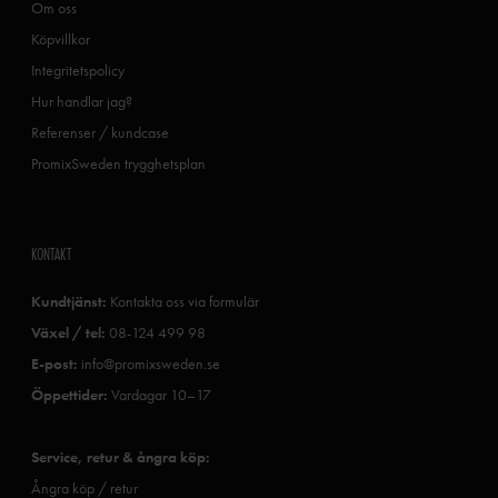
Om oss
Köpvillkor
Integritetspolicy
Hur handlar jag?
Referenser / kundcase
PromixSweden trygghetsplan
KONTAKT
Kundtjänst:
Kontakta oss via formulär
Växel / tel:
08-124 499 98
E-post:
info@promixsweden.se
Öppettider:
Vardagar 10–17
Service, retur & ångra köp:
Ångra köp / retur