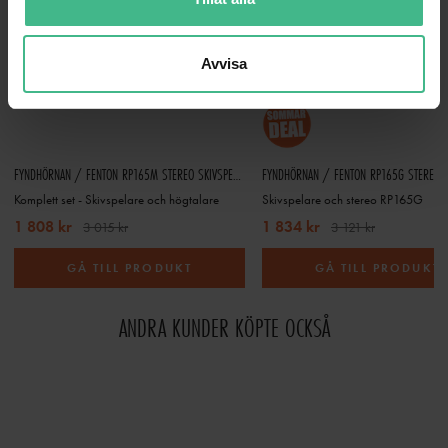
Avvisa
FYNDHÖRNAN / FENTON RP165M STEREO SKIVSPELARE MED BLUETOOTH OCH HÖGTALARE - VIT/ MARMOR
Komplett set - Skivspelare och högtalare
Skivspelare och stereo RP165G
1 808 kr
1 834 kr
3 015 kr
3 121 kr
GÅ TILL PRODUKT
GÅ TILL PRODUKT
ANDRA KUNDER KÖPTE OCKSÅ