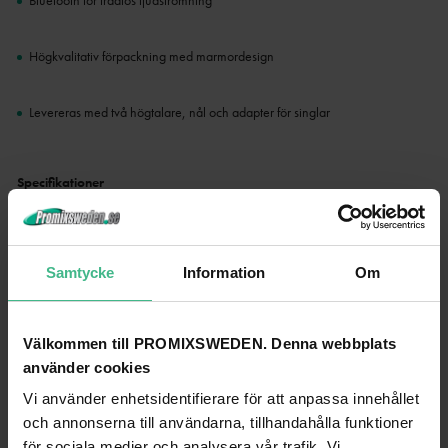
Bluetooth för trådlös ljudströmning
Högkvalitativ förpackning med marmordesign
Levereras med två högtalare, nål och adapter för singlar
Specifikationer
varumärke
Fenton
Samtycke
Information
Om
Produktens färg
Marmor
Uppspelningsalternativ
BT streaming, vinyl
Välkommen till PROMIXSWEDEN. Denna webbplats
Utgångsanslutningar
RCA
använder cookies
Hastighetsinställningar (RPM)
33, 45, 78
Vi använder enhetsidentifierare för att anpassa innehållet
och annonserna till användarna, tillhandahålla funktioner
Max uteffekt
100W PeakEffekt 30WRMS
för sociala medier och analysera vår trafik. Vi