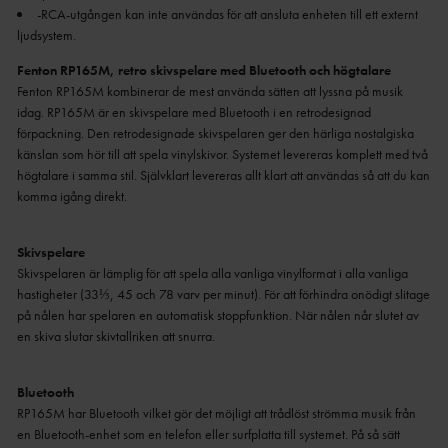
-RCA-utgången kan inte användas för att ansluta enheten till ett externt
ljudsystem.
Fenton RP165M, retro skivspelare med Bluetooth och högtalare
Fenton RP165M kombinerar de mest använda sätten att lyssna på musik
idag. RP165M är en skivspelare med Bluetooth i en retrodesignad
förpackning. Den retrodesignade skivspelaren ger den härliga nostalgiska
känslan som hör till att spela vinylskivor. Systemet levereras komplett med två
högtalare i samma stil. Självklart levereras allt klart att användas så att du kan
komma igång direkt.
Skivspelare
Skivspelaren är lämplig för att spela alla vanliga vinylformat i alla vanliga
hastigheter (33⅓, 45 och 78 varv per minut). För att förhindra onödigt slitage
på nålen har spelaren en automatisk stoppfunktion. När nålen når slutet av
en skiva slutar skivtallriken att snurra.
Bluetooth
RP165M har Bluetooth vilket gör det möjligt att trådlöst strömma musik från
en Bluetooth-enhet som en telefon eller surfplatta till systemet. På så sätt