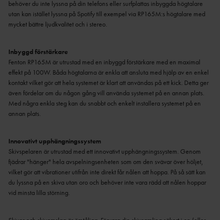
behöver du inte lyssna på din telefons eller surfplattas inbyggda högtalare
utan kan istället lyssna på Spotify till exempel via RP165M:s högtalare med
mycket bättre ljudkvalitet och i stereo.
Inbyggd förstärkare
Fenton RP165M är utrustad med en inbyggd förstärkare med en maximal
effekt på 100W. Båda högtalarna är enkla att ansluta med hjälp av en enkel
kontakt vilket gör att hela systemet är klart att användas på ett kick. Detta ger
även fördelar om du någon gång vill använda systemet på en annan plats.
Med några enkla steg kan du snabbt och enkelt installera systemet på en
annan plats.
Innovativt upphängningssystem
Skivspelaren är utrustad med ett innovativt upphängningssystem. Genom
fjädrar "hänger" hela avspelningsenheten som om den svävar över höljet,
vilket gör att vibrationer utifrån inte direkt får nålen att hoppa. På så sätt kan
du lyssna på en skiva utan oro och behöver inte vara rädd att nålen hoppar
vid minsta lilla störning.