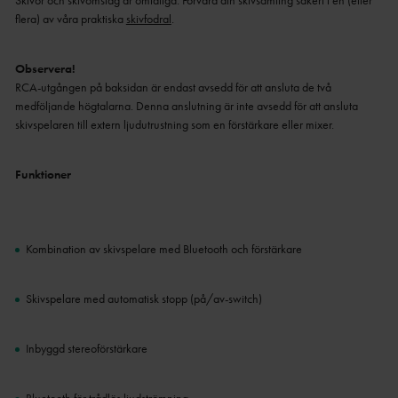
Skivor och skivomslag är ömtåliga. Förvara din skivsamling säkert i en (eller
flera) av våra praktiska
skivfodral
.
Observera!
RCA-utgången på baksidan är endast avsedd för att ansluta de två
medföljande högtalarna. Denna anslutning är inte avsedd för att ansluta
skivspelaren till extern ljudutrustning som en förstärkare eller mixer.
Funktioner
Kombination av skivspelare med Bluetooth och förstärkare
Skivspelare med automatisk stopp (på/av-switch)
Inbyggd stereoförstärkare