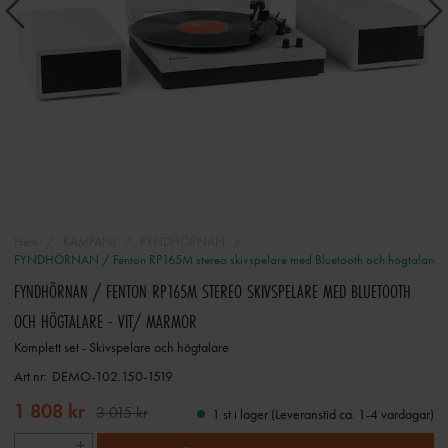
Hem
KAMPANJ
FYNDHÖRNAN
FYNDHÖRNAN / Fenton RP165M stereo skivspelare med Bluetooth och högtalare -
FYNDHÖRNAN / FENTON RP165M STEREO SKIVSPELARE MED BLUETOOTH
OCH HÖGTALARE - VIT/ MARMOR
Komplett set - Skivspelare och högtalare
Art nr:
DEMO-102.150-1519
1 808 kr
3 015 kr
1 st i lager (Leveranstid ca. 1-4 vardagar)