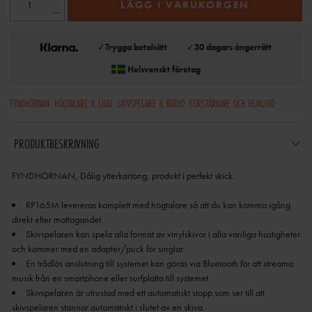
LÄGG I VARUKORGEN
✓
Trygga betalsätt
✓
30 dagars ångerrätt
Helsvenskt företag
FYNDHÖRNAN
HÖGTALARE & LJUD
SKIVSPELARE & RADIO
FÖRSTÄRKARE OCH HEMLJUD
PRODUKTBESKRIVNING
FYNDHÖRNAN, Dålig ytterkartong, produkt i perfekt skick.
RP165M levereras komplett med högtalare så att du kan komma igång
Skivspelaren kan spela alla format av vinylskivor i alla vanliga hastigheter
En trådlös anslutning till systemet kan göras via Bluetooth för att streama
Skivspelaren är utrustad med ett automatiskt stopp som ser till att