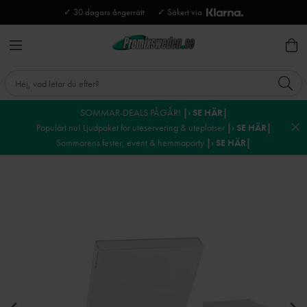
✓ 30 dagars ångerrätt
✓ Säkert via
SOMMAR-DEALS PÅGÅR!
|› SE HÄR|
Populärt nu! Ljudpaket för uteservering & uteplatser
|› SE HÄR|
Sommarens fester, event & hemmaparty
|› SE HÄR|