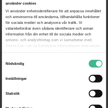
GÅ TILL PRODUKT
GÅ TILL PRODUKT
använder cookies
Vi använder enhetsidentifierare för att anpassa innehållet
ANDRA KUNDER KÖPTE OCKSÅ
och annonserna till användarna, tillhandahålla funktioner
för sociala medier och analysera vår trafik. Vi
vidarebefordrar även sådana identifierare och annan
information från din enhet till de sociala medier och
annons- och analysföretag som vi samarbetar med.
Dessa kan i sin tur kombinera informationen med annan
information som du har tillhandahållit eller som de har
samlat in när du har använt deras tjänster.
S
Nödvändig
a
m
t
Inställningar
y
c
VONYX SBS50W BT, PARTYHÖGTALARE, MIKROFON, LED, VIT
DIMAVERY CSB-400 CLASSIC GUITAR BAG
k
Statistik
Karaoke - Bluetooth Partyhögtalare med ljusshow
e
812 kr
390 kr
1 277 kr
535 kr
s