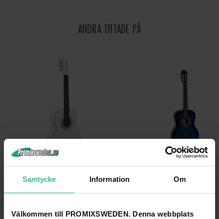
ANDRA TITTADE PÅ
DIMAVERY AC-303 FYNDHÖRNAN KLASSISK GITARR, VIT
Samtycke
Information
Om
DIMAVERY AC-303 Classic Gitarr, vit
DiMavery AC-303 Klassisk Gitarr, b
1 119 kr
878 kr
1 695 kr
1 570 kr
Välkommen till PROMIXSWEDEN. Denna webbplats