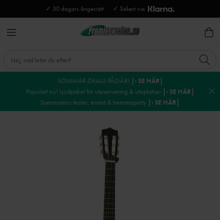
✓ 30 dagars ångerrätt
✓ Säkert via
SOMMAR-DEALS PÅGÅR!
|› SE HÄR|
Populärt nu! Ljudpaket för uteservering & uteplatser
|› SE HÄR|
Sommarens fester, event & hemmaparty
|› SE HÄR|