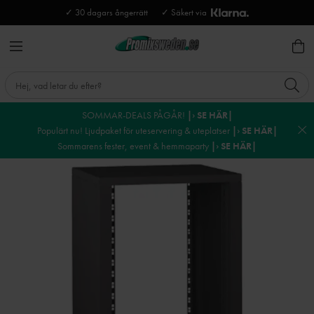
✓ 30 dagars ångerrätt
✓ Säkert via
SOMMAR-DEALS PÅGÅR!
|› SE HÄR|
Populärt nu! Ljudpaket för uteservering & uteplatser
|› SE HÄR|
Sommarens fester, event & hemmaparty
|› SE HÄR|