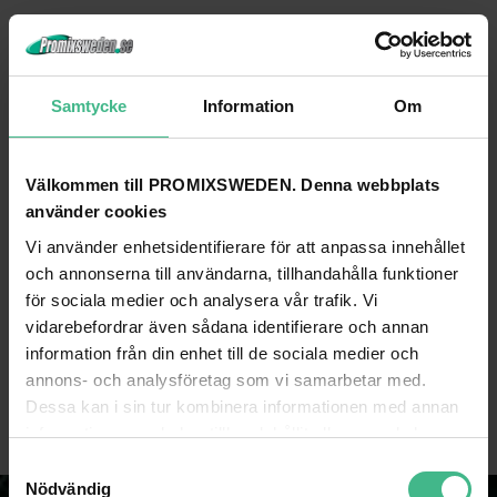
Samtycke
Information
Om
Välkommen till PROMIXSWEDEN. Denna webbplats
använder cookies
Vi använder enhetsidentifierare för att anpassa innehållet
och annonserna till användarna, tillhandahålla funktioner
för sociala medier och analysera vår trafik. Vi
POWER DYNAMICS PDVC12 100V VOLYMKONTROLLL 12W
BEAMZ COB100W PAR LJUS ZOOM DMX10
vidarebefordrar även sådana identifierare och annan
PDVC12 100V volymkontroll 12W
BeamZ COB100W PAR ljus
information från din enhet till de sociala medier och
251 kr
2 772 kr
327 kr
4 160 kr
annons- och analysföretag som vi samarbetar med.
Dessa kan i sin tur kombinera informationen med annan
GÅ TILL PRODUKT
GÅ TILL PRODUKT
information som du har tillhandahållit eller som de har
samlat in när du har använt deras tjänster.
S
Nödvändig
a