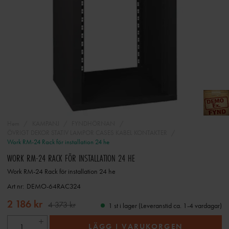
Hem
KAMPANJ
FYNDHÖRNAN
ÖVRIGT DEKOR STATIV LAMPOR CASES KABEL KONTAKTER
Work RM-24 Rack för installation 24 he
WORK RM-24 RACK FÖR INSTALLATION 24 HE
Work RM-24 Rack för installation 24 he
Art nr:
DEMO-64RAC324
2 186 kr
4 373 kr
1 st i lager (Leveranstid ca. 1-4 vardagar)
LÄGG I VARUKORGEN