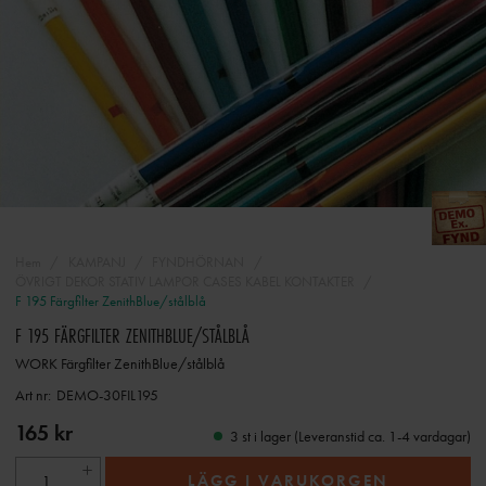
Hem
KAMPANJ
FYNDHÖRNAN
ÖVRIGT DEKOR STATIV LAMPOR CASES KABEL KONTAKTER
F 195 Färgfilter ZenithBlue/stålblå
F 195 FÄRGFILTER ZENITHBLUE/STÅLBLÅ
WORK Färgfilter ZenithBlue/stålblå
Art nr:
DEMO-30FIL195
165 kr
3 st i lager (Leveranstid ca. 1-4 vardagar)
LÄGG I VARUKORGEN