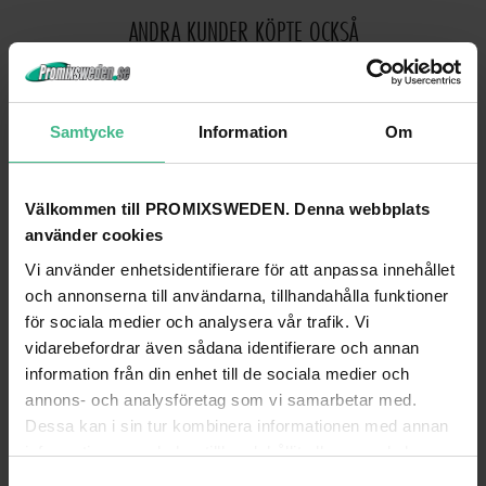
ANDRA KUNDER KÖPTE OCKSÅ
Samtycke
Information
Om
Välkommen till PROMIXSWEDEN. Denna webbplats
använder cookies
Vi använder enhetsidentifierare för att anpassa innehållet
och annonserna till användarna, tillhandahålla funktioner
för sociala medier och analysera vår trafik. Vi
vidarebefordrar även sådana identifierare och annan
F 104 FÄRGFILTER D.AMBER ORANGE 61X53
F 113 FÄRGFILTER MAGENTA 61X53
information från din enhet till de sociala medier och
Färgfilter D.Amber orange 61x53
Färfgfilter ark 61x53cm Work
annons- och analysföretag som vi samarbetar med.
165 kr
165 kr
Dessa kan i sin tur kombinera informationen med annan
information som du har tillhandahållit eller som de har
GÅ TILL PRODUKT
GÅ TILL PRODUKT
samlat in när du har använt deras tjänster.
S