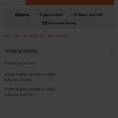
✓
Trygga betalsätt
✓
30 dagars ångerrätt
Helsvenskt företag
ÖVRIGT DEKOR STATIV LAMPOR CASES KABEL KONTAKTER
PRODUKTBESKRIVNING
FYNDHÖRNAN REA
WORK Färgfilter ZenithBlue/stålblå
Rulle/Ark 61x53cm
WORK Färgfilter ZenithBlue/stålblå
Rulle/Ark 61x53cm