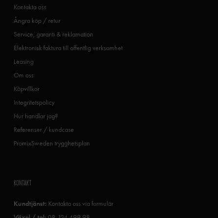
Kontakta oss
Ångra köp / retur
Service, garanti & reklamation
Elektronisk faktura till offentlig verksamhet
Leasing
Om oss
Köpvillkor
Integritetspolicy
Hur handlar jag?
Referenser / kundcase
PromixSweden trygghetsplan
KONTAKT
Kundtjänst:
Kontakta oss via formulär
Växel / tel:
08-124 499 98