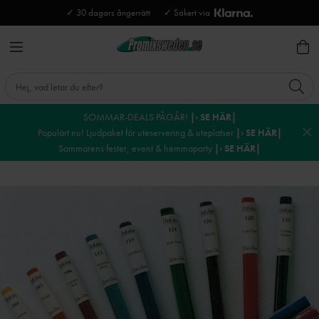
✓ 30 dagars ångerrätt
✓ Säkert via
SOMMAR-DEALS PÅGÅR!
|› SE HÄR|
Populärt nu! Ljudpaket för uteservering & uteplatser
|› SE HÄR|
Sommarens fester, event & hemmaparty
|› SE HÄR|