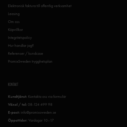
Elektronisk faktura till offentlig verksamhet
Leasing
Om oss
Köpvillkor
Integritetspolicy
Hur handlar jag?
Referenser / kundcase
PromixSweden trygghetsplan
KONTAKT
Kundtjänst:
Kontakta oss via formulär
Växel / tel:
08-124 499 98
E-post:
info@promixsweden.se
Öppettider:
Vardagar 10–17