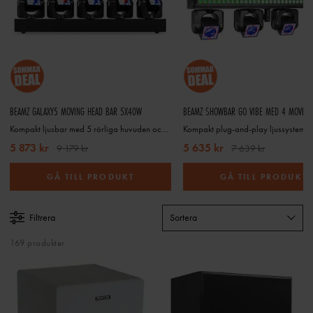
BEAMZ GALAXY5 MOVING HEAD BAR 5X40W
Kompakt ljusbar med 5 rörliga huvuden och pixelring
5 873 kr
5 635 kr
9 179 kr
7 639 kr
GÅ TILL PRODUKT
GÅ TILL PRODUKT
Filtrera
Sortera
169 produkter