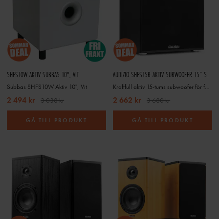
SHFS10W AKTIV SUBBAS 10", VIT
AUDIZIO SHFS15B AKTIV SUBWOOFER 15” SVART
Subbas SHFS10W Aktiv 10", Vit
Kraftfull aktiv 15-tums subwoofer för fylligare bas i hemmabio och musiksystem
2 494 kr
2 662 kr
3 038 kr
3 680 kr
GÅ TILL PRODUKT
GÅ TILL PRODUKT