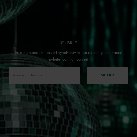
NYHETSBREV
Som prenumerant på vårt nyhetsbrev missar du aldrig spännande
nyheter och kampanjer!
SKICKA