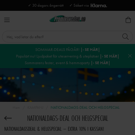
✓ 30 dagars ångerrätt
✓ Säkert via
SOMMAR-DEALS PÅGÅR!
|› SE HÄR|
Populärt nu! Ljudpaket för uteservering & uteplatser
|› SE HÄR|
Sommarens fester, event & hemmaparty
|› SE HÄR|
Hem
KAMPANJ
NATIONALDAGS-DEAL OCH HELGSPECIAL
NATIONALDAGS-DEAL OCH HELGSPECIAL
NATIONALDAGSDEAL & HELGSPECIAL – EXTRA 10% I KASSAN!