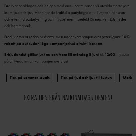
Fira Nationaldagen och helgen med ännu bättre priser på utvalda storsäljare
inom ljud och ljus. Här hittar du kraftfulla partyhögtalare, ljuspaket för scen
och event, discobelysning och mycket mer – perfekt för musiker, DJs, fester
och hemmabruk.
Produkterna är redan nedsatta, men under kampanjen dras
ytterligare 10%
rabatt på det redan låga kampanjpriset direkt i kassan
.
Erbjudandet gäller just nu och fram till måndag 8 juni kl. 12:00
– passa
på att fynda innan kampanjen avslutas!
Tips på sommar-deals
Tips på ljud och ljus till festen
Matkrav
EXTRA TIPS FRÅN NATIONALDAGS-DEALEN!