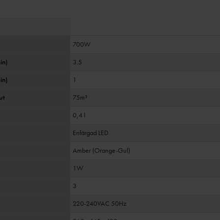
700W
in)
3.5
in)
1
ut
75m³
0,4 l
Enfärgad LED
Amber (Orange-Gul)
1W
3
220-240VAC 50Hz