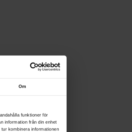
ökvätska som ger tjock
Om
an om så
andahålla funktioner för
lanerar att inte använda
n information från din enhet
gs upp i rören, vilket
 tur kombinera informationen