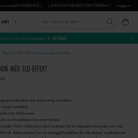
 leverans
| KUNDSERVICE |
| INFO FAKTURAKÖP FÖR FÖRETAG |
Logga in
HIFI
MIKROFONER
DJ-UTRUSTNING
TROSS
DEKO
fester, event & hemmaparty
|› SE HÄR|
BeamZ S700-LED Rökmaskin med Eld-effekt
KIN MED ELD-EFFEKT
426
ogiskt nedbrytbar och miljövänlig rökvätska.
 vacker eldeffekt.
fester som Halloween.
och är omedelbart klar att användas.
n kompakt 700W rökmaskin med lysdioder för en häpnadsväckande och unik
full rök. Rökmaskinen har en inbyggd behållare för rökvätskan. Lysdiodernas