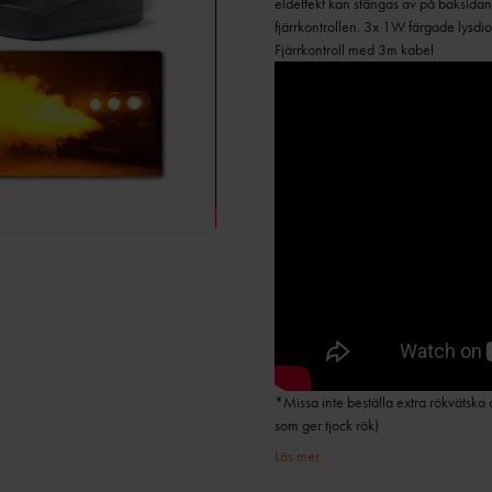
eldeffekt kan stängas av på baksida
fjärrkontrollen. 3x 1W färgade lysdi
Fjärrkontroll med 3m kabel
*Missa inte beställa extra rökvätska 
som ger tjock rök)
Läs mer