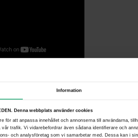
tra rökvätska och olika tjocklekar/densitet på röken (Det som används i film är en r
Information
kin med amberfärgade lysdioder som ger en fantastisk och unik lågaffekt när rök
n har en inbyggd behållare för dimvätskan.
Lågeffekten kan stängas av på baksid
rökproduktionen kan göras med den medföljande fjärrkontrollen.
DEN. Denna webbplats använder cookies
e för att anpassa innehållet och annonserna till användarna, tillh
160.670 Det är viktigt att rengöra din partyrökmaskin regelbundet, särskilt om du p
vår trafik. Vi vidarebefordrar även sådana identifierare och anna
tt regelbundet underhålla din rökmaskin förhindrar du att kvarvarande rökväska byg
nnons- och analysföretag som vi samarbetar med. Dessa kan i sin
r.