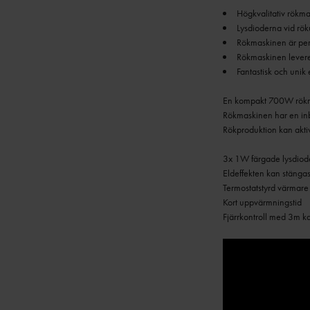
Fantastisk och unik 
En kompakt 700W rökmas
Rökmaskinen har en inb
Rökproduktion kan aktiv
3x 1W färgade lysdiod
Eldeffekten kan stänga
Termostatstyrd värmare
Kort uppvärmningstid