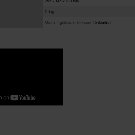
265 x 145 x 130 mm
2.4kg
Monteringsfäste, strömkabel, fjärrkontroll