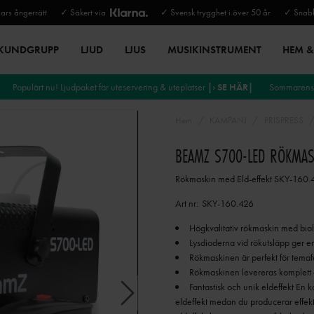
rs ångerrätt
✓ Säkert via
✓ Svensk trygghet i över 50 år
✓ Snabb
 KUNDGRUPP
LJUD
LJUS
MUSIKINSTRUMENT
HEM & 
Populärt nu! Ljudpaket för uteservering & uteplatser
|› SE HÄR|
Sommarens 
Hem
KAMPANJ
PRISPRESS
BEAMZ S700-LED RÖKMAS
Rökmaskin med Eld-effekt SKY-160.
Art nr:
SKY-160.426
Högkvalitativ rökmaskin med biol
Lysdioderna vid rökutsläpp ger en
Rökmaskinen är perfekt för tema
Rökmaskinen levereras komplett 
Fantastisk och unik eldeffekt E
eldeffekt medan du producerar effekt