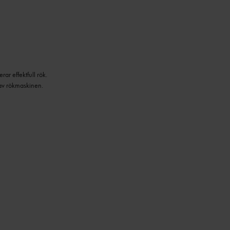
r effektfull rök.
 av rökmaskinen.