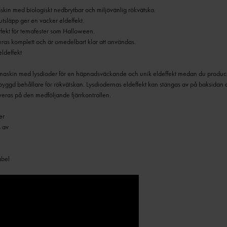
eldeffekt
kin med lysdioder för en häpnadsväckande och unik eldeffekt medan du producera
yggd behållare för rökvätskan. Lysdiodernas eldeffekt kan stängas av på baksidan
eras på den medföljande fjärrkontrollen.
er
s av