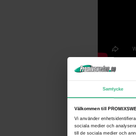
*Missa inte beställa ex
rök)
Samtycke
En kompakt 700W rökmas
produceras.
Dimmaskine
önskas.
Aktivering av 
Välkommen till PROMIXSWE
Vi använder enhetsidentifierar
Rengöringsvätska artnr:
sociala medier och analysera 
den på ett tag. Genom a
till de sociala medier och a
kan orsaka blockeringa