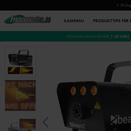
✓ 30 daga
KAMPANJ
PRODUKTTIPS PER
SOMMAR-DEALS PÅGÅR!
|› SE HÄR|