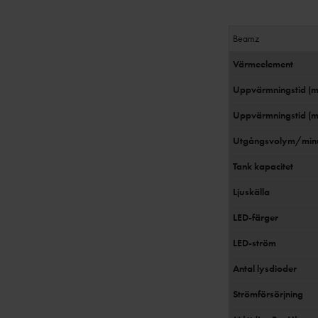
Beamz
Värmeelement
Uppvärmningstid (m
Uppvärmningstid (m
Utgångsvolym/min
Tank kapacitet
Ljuskälla
LED-färger
LED-ström
Antal lysdioder
Strömförsörjning