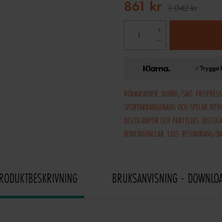
861 kr
1 042 kr
✓
Trygga 
RÖKMASKINER, BUBBEL/SNÖ
PRISPRESS
SPORTARRANGEMANG OCH SPELAR INTR
DISCOLAMPOR OCH PARTYLJUS
DISCOL
BOWLINGHALLAR
LJUS
RESTAURANG/B
RODUKTBESKRIVNING
BRUKSANVISNING - DOWNLO