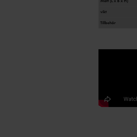
Mått (L x B x H)
vikt
Tillbehör