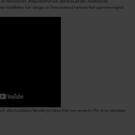
n av rökmaskinen. Rökproduktion kan aktiveras på den medföljande
oder Eldeffekten kan stängas av Termostatstyrd värmare Kort uppvärmningstid
och olika tjocklekar/densitet på röken (Det som används i film är en rökvätska