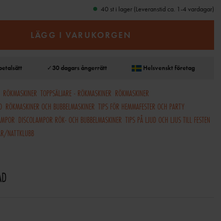
40 st i lager (Leveranstid ca. 1-4 vardagar)
LÄGG I VARUKORGEN
betalsätt
✓
30 dagars ångerrätt
Helsvenskt företag
RÖKMASKINER
TOPPSÄLJARE - RÖKMASKINER
RÖKMASKINER
O
RÖKMASKINER OCH BUBBELMASKINER
TIPS FÖR HEMMAFESTER OCH PARTY
AMPOR
DISCOLAMPOR RÖK- OCH BUBBELMASKINER
TIPS PÅ LJUD OCH LJUS TILL FESTEN
AR/NATTKLUBB
AD