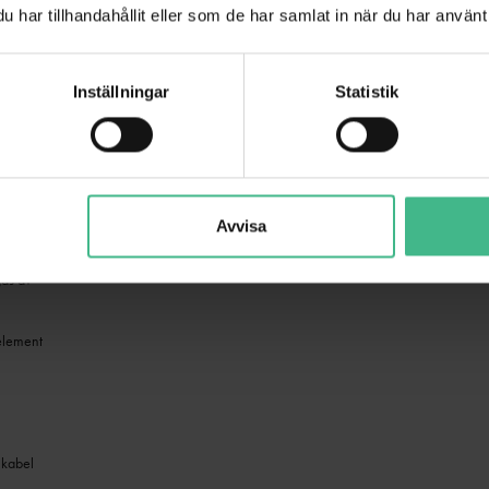
har tillhandahållit eller som de har samlat in när du har använt 
Inställningar
Statistik
fekt vid rökproduktion
r
Avvisa
gas av
element
 kabel