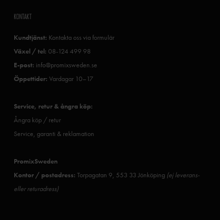
KONTAKT
Kundtjänst:
Kontakta oss via formulär
Växel / tel:
08-124 499 98
E-post:
info@promixsweden.se
Öppettider:
Vardagar 10–17
Service, retur & ångra köp:
Ångra köp / retur
Service, garanti & reklamation
PromixSweden
Kontor / postadress:
Torpagatan 9, 553 33 Jönköping
(ej leverans-
eller returadress)