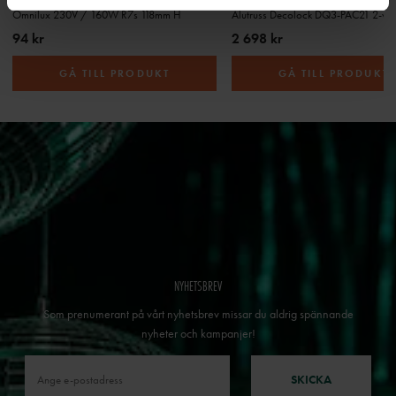
Omnilux 230V / 160W R7s 118mm H
94 kr
2 698 kr
GÅ TILL PRODUKT
GÅ TILL PRODUKT
NYHETSBREV
Som prenumerant på vårt nyhetsbrev missar du aldrig spännande
nyheter och kampanjer!
SKICKA