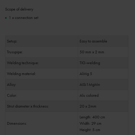
Scope of delivery
1 x connection set
Setup:
Easy to assemble
Trusspipe:
50 mm x 2 mm
Welding technique:
TIG-welding
Welding material:
AlMg 5
Alloy:
AISi1MgMn
Color:
Alu colored
Strut diameter x thickness:
20 x 2mm
Length: 400 cm
Dimensions:
Width: 29 cm
Height: 5 cm