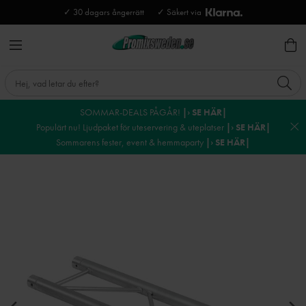
✓ 30 dagars ångerrätt
✓ Säkert via
SOMMAR-DEALS PÅGÅR!
|› SE HÄR|
Populärt nu! Ljudpaket för uteservering & uteplatser
|› SE HÄR|
Sommarens fester, event & hemmaparty
|› SE HÄR|