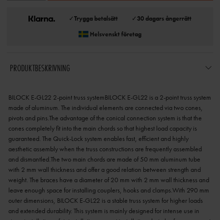
✓
Trygga betalsätt
✓
30 dagars ångerrätt
Helsvenskt företag
PRODUKTBESKRIVNING
BILOCK E-GL22 2-point truss systemBILOCK E-GL22 is a 2-point truss system
made of aluminum. The individual elements are connected via two cones,
pivots and pins.The advantage of the conical connection system is that the
cones completely fit into the main chords so that highest load capacity is
guaranteed. The Quick-Lock system enables fast, efficient and highly
aesthetic assembly when the truss constructions are frequently assembled
and dismantled.The two main chords are made of 50 mm aluminum tube
with 2 mm wall thickness and offer a good relation between strength and
weight. The braces have a diameter of 20 mm with 2 mm wall thickness and
leave enough space for installing couplers, hooks and clamps.With 290 mm
outer dimensions, BILOCK E-GL22 is a stable truss system for higher loads
and extended durability. This system is mainly designed for intense use in