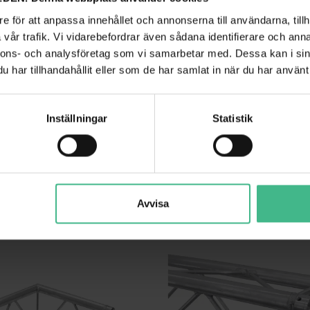
e för att anpassa innehållet och annonserna till användarna, tillh
vår trafik. Vi vidarebefordrar även sådana identifierare och anna
nnons- och analysföretag som vi samarbetar med. Dessa kan i sin
E-GL22 C22-H 2-WAY CORNER 120°
ALUTRUSS BILOCK E-GL22 C20-V 2-WAY 
har tillhandahållit eller som de har samlat in när du har använt 
E-GL22 C22-H2-vägs hörn 120 °
Alutruss Bilock E-GL22 C20-V 2-vägs 
2 796 kr
Inställningar
Statistik
GÅ TILL PRODUKT
GÅ TILL PRODUK
ANDRA KUNDER KÖPTE OCKSÅ
Avvisa