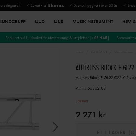
rs ångerrätt
✓ Säkert via
✓ Svensk trygghet i över 50 år
✓ Snabb
 KUNDGRUPP
LJUD
LJUS
MUSIKINSTRUMENT
HEM & 
Populärt nu! Ljudpaket för uteservering & uteplatser
|› SE HÄR|
Sommarens 
Hem
KAMPANJ
Varumärken
ALUTRUSS BILOCK E-GL2
Alutruss Bilock E-GL22 C22-V 2-väg
Art nr:
60302103
Läs mer
2 271 kr
EJ I LAGER (