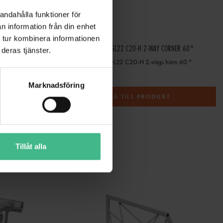
andahålla funktioner för
n information från din enhet
 tur kombinera informationen
CORNER 60°
ALUTRUSS BILOCK E-GL22 C20-H 2-WAY CORNER 60°
deras tjänster.
hörn 60 °
Alutruss Bilock E-GL22 C20-H 2-vägs hörn 60 °
2 642 kr
Marknadsföring
T
GÅ TILL PRODUKT
Tillåt alla