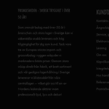
PROMIXSWEDEN - SVENSK TRYGGHET I ÖVER
KUNDT
50 ÅR!
Kontakta 
Som svenskt bolag med över 50 år i
Ångra köp
branschen och stora lager i Sverige kan vi
Service, 
säkerställa snabb leverans och hög
Elektronis
tillgänglighet för dig som kund. Tack vare
Leasing
tre av Europas största import- och
Om oss
grossistbolag i ryggen erbjuder vi
marknadens bästa priser. Genom stora
Köpvillko
inköp direkt från fabrik, ett brett sortiment
Integritet
och vår gedigna lagerhållning i Sverige
Hur handl
levererar vi blixtsnabbt från våra
Referens
centrallager — vilket gör oss till en av
Nordens ledande aktörer inom
PromixSw
professionellt ljud, ljus och dekor!