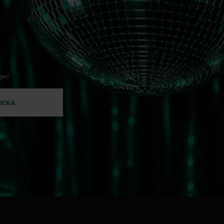
jer!
ICKA