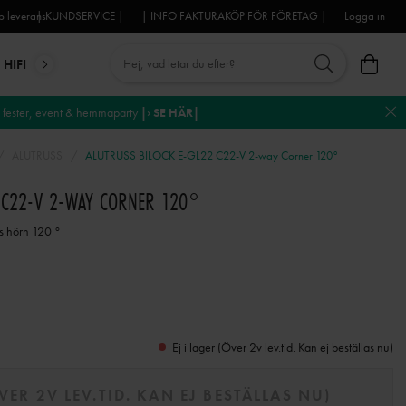
 leverans
| KUNDSERVICE |
| INFO FAKTURAKÖP FÖR FÖRETAG |
Logga in
HIFI
MIKROFONER
DJ-UTRUSTNING
TROSS
DEKO
fester, event & hemmaparty
|› SE HÄR|
ALUTRUSS
ALUTRUSS BILOCK E-GL22 C22-V 2-way Corner 120°
2 C22-V 2-WAY CORNER 120°
s hörn 120 °
Ej i lager (Över 2v lev.tid. Kan ej beställas nu)
ÖVER 2V LEV.TID. KAN EJ BESTÄLLAS NU)