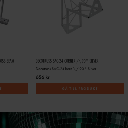
ROSS BEAM
DECOTRUSS SAC-24 CORNER /\ 90° SILVER
Decotross SAC-24 hörn \ / 90 ° Silver
656 kr
T
GÅ TILL PRODUKT