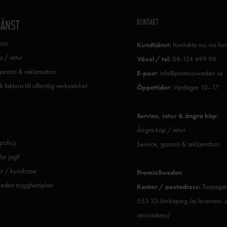
KONTAKT
JÄNST
oss
Kundtjänst:
Kontakta oss via fo
 / retur
Växel / tel:
08-124 499 98
garanti & reklamation
E-post:
info@promixsweden.se
k faktura till offentlig verksamhet
Öppettider:
Vardagar 10–17
Service, retur & ångra köp:
r
Ångra köp / retur
spolicy
Service, garanti & reklamation
ar jag?
er / kundcase
PromixSweden
eden trygghetsplan
Kontor / postadress:
Torpagat
553 33 Jönköping
(ej leverans- e
returadress)