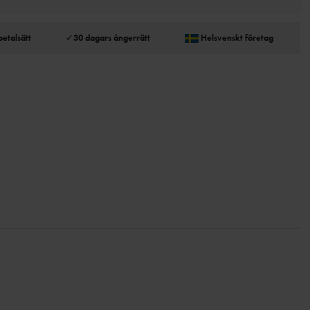
betalsätt
✓
30 dagars ångerrätt
Helsvenskt företag