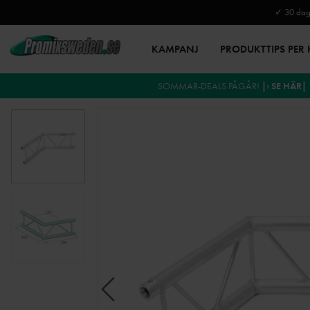
✓ 30 daga
KAMPANJ
PRODUKTTIPS PER
SOMMAR-DEALS PÅGÅR!
|› SE HÄR|