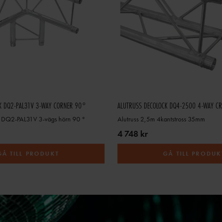
K DQ2-PAL31V 3-WAY CORNER 90°
ALUTRUSS DECOLOCK DQ4-2500 4-WAY C
k DQ2-PAL31V 3-vägs hörn 90 °
Alutruss 2,5m 4kantstross 35mm
4 748 kr
GÅ TILL PRODUKT
GÅ TILL PRODUK