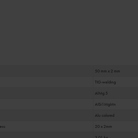
50 mm x 2 mm
TIG-welding
AlMg 5
AISi1MgMn
Alu colored
ess:
20 x 2mm
3.01 kg