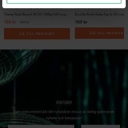
BEAMZ BC50-100 HALF COUPLER SL 100KG AL.
EUROLITE QUICK LINK TYP A-50 BLACK
Clamp fäste BeamZ BC50-100kg half coupler
Eurolite Karbinhake Typ A-50 svart
138 kr
105 kr
188 kr
GÅ TILL PRODUKT
GÅ TILL PRODUKT
NYHETSBREV
Som prenumerant på vårt nyhetsbrev missar du aldrig spännande
nyheter och kampanjer!