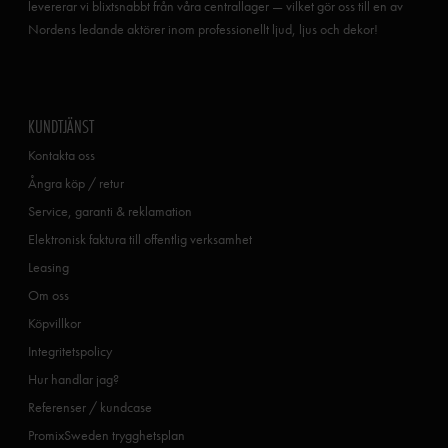
levererar vi blixtsnabbt från våra centrallager — vilket gör oss till en av
Nordens ledande aktörer inom professionellt ljud, ljus och dekor!
KUNDTJÄNST
Kontakta oss
Ångra köp / retur
Service, garanti & reklamation
Elektronisk faktura till offentlig verksamhet
Leasing
Om oss
Köpvillkor
Integritetspolicy
Hur handlar jag?
Referenser / kundcase
PromixSweden trygghetsplan