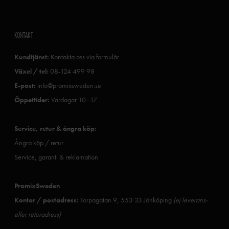
KONTAKT
Kundtjänst:
Kontakta oss via formulär
Växel / tel:
08-124 499 98
E-post:
info@promixsweden.se
Öppettider:
Vardagar 10–17
Service, retur & ångra köp:
Ångra köp / retur
Service, garanti & reklamation
PromixSweden
Kontor / postadress:
Torpagatan 9, 553 33 Jönköping
(ej leverans-
eller returadress)