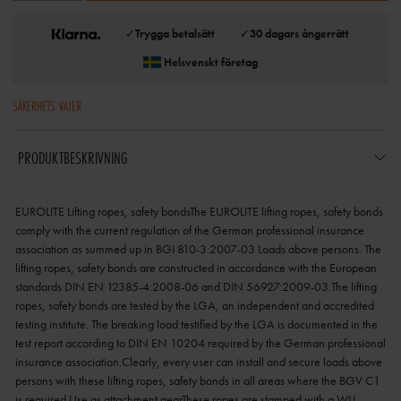
✓
Trygga betalsätt
✓
30 dagars ångerrätt
Helsvenskt företag
SÄKERHETS VAJER
PRODUKTBESKRIVNING
EUROLITE Lifting ropes, safety bondsThe EUROLITE lifting ropes, safety bonds
comply with the current regulation of the German professional insurance
association as summed up in BGI 810-3:2007-03 Loads above persons. The
lifting ropes, safety bonds are constructed in accordance with the European
standards DIN EN 12385-4:2008-06 and DIN 56927:2009-03.The lifting
ropes, safety bonds are tested by the LGA, an independent and accredited
testing institute. The breaking load testified by the LGA is documented in the
test report according to DIN EN 10204 required by the German professional
insurance association.Clearly, every user can install and secure loads above
persons with these lifting ropes, safety bonds in all areas where the BGV C1
is required.Use as attachment gearThese ropes are stamped with a WLL