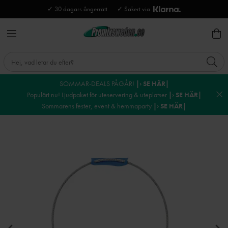
✓ 30 dagars ångerrätt
✓ Säkert via
SOMMAR-DEALS PÅGÅR!
|› SE HÄR|
Populärt nu! Ljudpaket för uteservering & uteplatser
|› SE HÄR|
Sommarens fester, event & hemmaparty
|› SE HÄR|