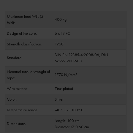
Maximum load WLL (5-
400 kg
fold):
Design of the core:
6 x 19 FC
Strength classification:
1960
DIN EN 12385-4:2008-06, DIN
Standard:
56927:2009-03
Nominal tensile strenght of
1770 N/mm²
rope:
Wire surface:
Zinc-plated
Color:
Silver
Temperature range:
-40° C - +100° C
Length: 100 cm
Dimensions:
Diameter: Ø 0.60 cm