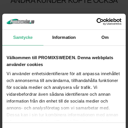
ANDRA KUNDER KÖPTE OCKSÅ
Samtycke
Information
Om
Välkommen till PROMIXSWEDEN. Denna webbplats
använder cookies
Vi använder enhetsidentifierare för att anpassa innehållet
och annonserna till användarna, tillhandahålla funktioner
ALUTRUSS QUICK-LOCK DISTANCE PART 50MM
ALUTRUSS DECOLOCK DISTANCE PART 30MM
för sociala medier och analysera vår trafik. Vi
vidarebefordrar även sådana identifierare och annan
Alutruss snabblås distansdel 50mm
Alutruss Decolock distans del
information från din enhet till de sociala medier och
623 kr
348 kr
annons- och analysföretag som vi samarbetar med.
GÅ TILL PRODUKT
GÅ TILL PRODUKT
Dessa kan i sin tur kombinera informationen med annan
information som du har tillhandahållit eller som de har