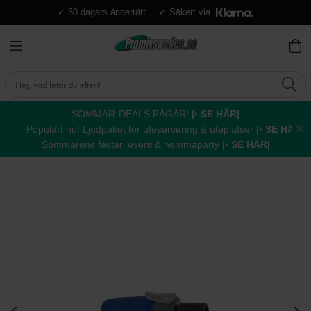
✓ 30 dagars ångerrätt
✓ Säkert via
SOMMAR-DEALS PÅGÅR!
|› SE HÄR|
Populärt nu! Ljudpaket för uteservering & uteplatser
|› SE HÄR|
Sommarens fester, event & hemmaparty
|› SE HÄR|