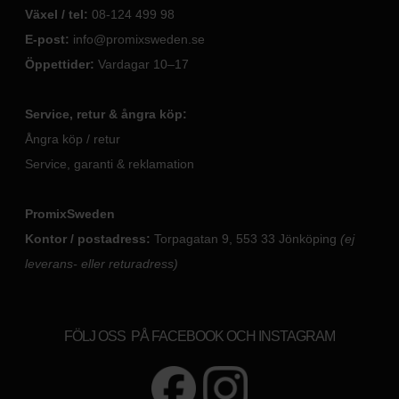
Växel / tel:
08-124 499 98
E-post:
info@promixsweden.se
Öppettider:
Vardagar 10–17
Service, retur & ångra köp:
Ångra köp / retur
Service, garanti & reklamation
PromixSweden
Kontor / postadress:
Torpagatan 9, 553 33 Jönköping
(ej
leverans- eller returadress)
FÖLJ OSS PÅ FACEBOOK OCH INSTAGRAM