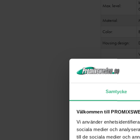
Max. level:
Material:
Color:
Housing design:
Dimensions:
Weight:
Device
Samtycke
Power supply:
Välkommen till PROMIXSWE
Protection class:
P
Vi använder enhetsidentifierar
Weight:
sociala medier och analysera 
External mains adapte
till de sociala medier och a