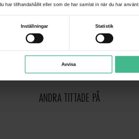
har tillhandahållit eller som de har samlat in när du har använt 
100-240 V AC, 50/60 Hz
rotection class II
Inställningar
Statistik
0.066 kg
1 x button cell 3.0 V CR2025 lithium manganese built-in
Avvisa
ANDRA TITTADE PÅ