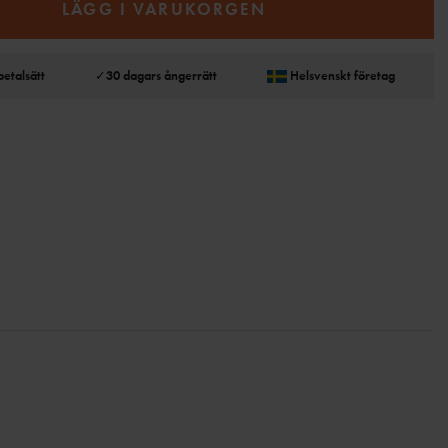
LÄGG I VARUKORGEN
betalsätt
✓
30 dagars ångerrätt
Helsvenskt företag