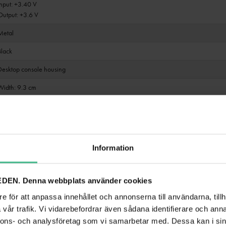
Input: +3.40 V
Output: +3.6 V
Metal
Black
Desktop console housing
Width: 9.3 cm
Depth: 7.6 cm
Height: 2.6 cm
0.23 kg
Information
12V DC
DEN. Denna webbplats använder cookies
rotection class III
e för att anpassa innehållet och annonserna till användarna, tillh
0.151 kg
vår trafik. Vi vidarebefordrar även sådana identifierare och anna
r
nnons- och analysföretag som vi samarbetar med. Dessa kan i sin