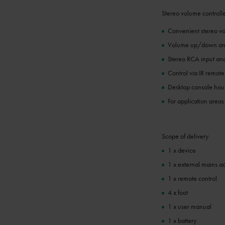
Stereo volume controlle
Convenient stereo vol
Volume up/down and
Stereo RCA input an
Control via IR remote
Desktop console hou
For application areas
Scope of delivery
1 x device
1 x external mains a
1 x remote control
4 x foot
1 x user manual
1 x battery