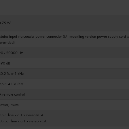
0.75 W
Mains input via coaxial power connector (M) mounting version power supply cord 
(provided)
20 - 20000 Hz
>90 dB
<0.2 % at 1 kHz
Input: 47 kOhm
IR remote control
Power, Mute
Input: line via 1 x stereo RCA
Output: line via 1 x stereo RCA