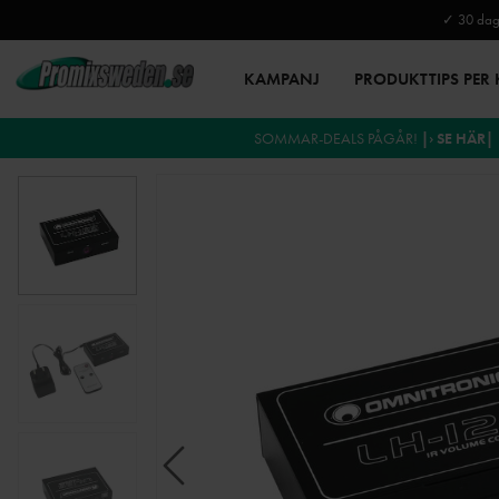
✓ 30 daga
KAMPANJ
PRODUKTTIPS PER
SOMMAR-DEALS PÅGÅR!
|› SE HÄR|