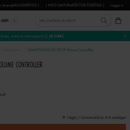
 leverans
| KUNDSERVICE |
| INFO FAKTURAKÖP FÖR FÖRETAG |
Logga in
HIFI
MIKROFONER
DJ-UTRUSTNING
TROSS
DEKO
fester, event & hemmaparty
|› SE HÄR|
Omnitronic
OMNITRONIC LH-125 IR Volume Controller
VOLUME CONTROLLER
roll
I lager / Leveranstid ca. 4-8 vardagar