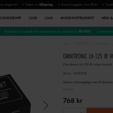
rs ångerrätt
✓ Säkert via
✓ Svensk trygghet i över 50 år
✓ Snabb
 KUNDGRUPP
LJUD
LJUS
MUSIKINSTRUMENT
HEM & 
Populärt nu! Ljudpaket för uteservering & uteplatser
|› SE HÄR|
Sommarens 
Hem
KAMPANJ
Varumärken
OMNITRONIC LH-125 IR 
Omnitronic LH-125 IR volym kontroll
Art nr:
10355125
Stereo volymreglage med IR-fjärrkont
Läs mer
768 kr