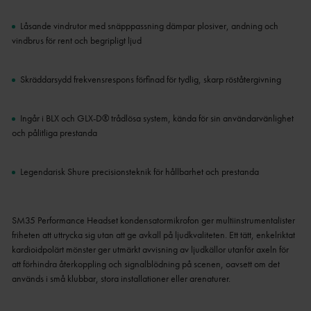
Låsande vindrutor med snäpppassning dämpar plosiver, andning och
vindbrus för rent och begripligt ljud
Skräddarsydd frekvensrespons förfinad för tydlig, skarp röståtergivning
Ingår i BLX och GLX-D® trådlösa system, kända för sin användarvänlighet
och pålitliga prestanda
Legendarisk Shure precisionsteknik för hållbarhet och prestanda
SM35 Performance Headset kondensatormikrofon ger multiinstrumentalister
friheten att uttrycka sig utan att ge avkall på ljudkvaliteten. Ett tätt, enkelriktat
kardioidpolärt mönster ger utmärkt avvisning av ljudkällor utanför axeln för
att förhindra återkoppling och signalblödning på scenen, oavsett om det
används i små klubbar, stora installationer eller arenaturer.