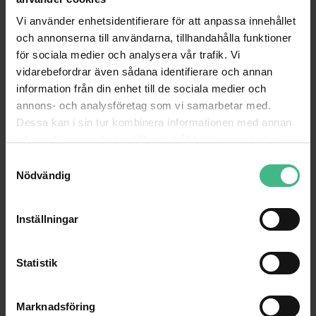
Vi använder enhetsidentifierare för att anpassa innehållet
Vad betyder "linjäritet"?
och annonserna till användarna, tillhandahålla funktioner
Proportionen mellan sändarens insignal och mottagarens utsignal är alltid
för sociala medier och analysera vår trafik. Vi
konstant.
vidarebefordrar även sådana identifierare och annan
information från din enhet till de sociala medier och
Hur fungerar BLX-mottagaren jämfört med trådbunden?
annons- och analysföretag som vi samarbetar med.
Frekvenssvaret för den trådlösa mikrofonen är nästan identiskt med
Dessa kan i sin tur kombinera informationen med annan
frekvenssvaret för en trådbunden mikrofon. Den dynamiska prestandan är
information som du har tillhandahållit eller som de har
också nästan densamma.
samlat in när du har använt deras tjänster.
S
Nödvändig
a
BLX1 BODYPACK
m
t
Inställningar
y
c
k
Statistik
Ström och batteristatus LED
e
s
Justerbar förstärkningskontroll
Marknadsföring
v