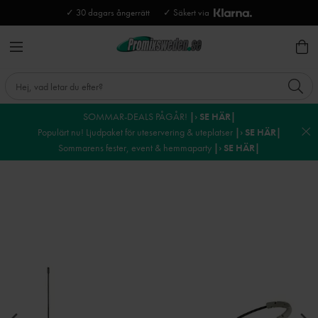
✓ 30 dagars ångerrätt
✓ Säkert via
SOMMAR-DEALS PÅGÅR!
|› SE HÄR|
Populärt nu! Ljudpaket för uteservering & uteplatser
|› SE HÄR|
Sommarens fester, event & hemmaparty
|› SE HÄR|