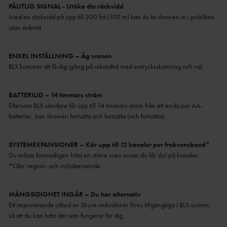
PÅLITLIG SIGNAL - Utöka din räckvidd
Med en räckvidd på upp till 300 fot (100 m) kan du ta showen in i publiken
utan avbrott.
ENKEL INSTÄLLNING – Äg scenen
BLX kommer att få dig igång på rekordtid med entrycksskanning och val.
BATTERILID – 14 timmars ström
Eftersom BLX-sändare får upp till 14 timmars ström från ett enda par AA-
batterier, kan showen fortsätta och fortsätta (och fortsätta).
SYSTEMEXPANSIONER – Kör upp till 12 kanaler per frekvensband*
Du måste förmodligen hitta en större scen innan du får slut på kanaler.
*Obs: region- och miljöberoende.
MÅNGSIDIGHET INGÅR – Du har alternativ
Ett imponerande utbud av Shure-mikrofoner finns tillgängliga i BLX-system,
så att du kan hitta det som fungerar för dig.