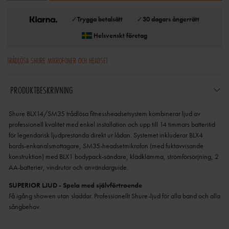
✓
Trygga betalsätt
✓
30 dagars ångerrätt
Helsvenskt företag
TRÅDLÖSA SHURE MIKROFONER OCH HEADSET
PRODUKTBESKRIVNING
Shure BLX14/SM35 trådlösa fitnessheadsetsystem kombinerar ljud av
professionell kvalitet med enkel installation och upp till 14 timmars batteritid
för legendarisk ljudprestanda direkt ur lådan. Systemet inkluderar BLX4
bords-enkanalsmottagare, SM35-headsetmikrofon (med fuktavvisande
konstruktion) med BLX1 bodypack-sändare, klädklämma, strömförsörjning, 2
AA-batterier, vindrutor och användarguide.
SUPERIOR LJUD - Spela med självförtroende
Få igång showen utan sladdar. Professionellt Shure-ljud för alla band och alla
sångbehov.