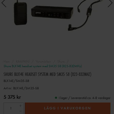
Hem
KAMPANJ
Varumärken
Shure
Shure BLX14E headset system med SM35 S8 (823-832MHz)
SHURE BLX14E HEADSET SYSTEM MED SM35 S8 (823-832MHZ)
BLX14E/SM35-S8
Art nr:
BLX14E/SM35-S8
5 375 kr
I lager / Leveranstid ca. 4-8 vardagar
LÄGG I VARUKORGEN