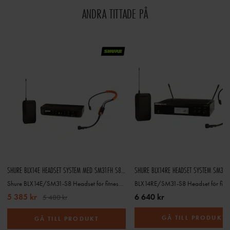
ANDRA TITTADE PÅ
SHURE BLX14E HEADSET SYSTEM MED SM31FH S8 (823-832MHZ)
Shure BLX14E/SM31-S8 Headset för fitness och gym
5 385 kr
6 640 kr
5 480 kr
GÅ TILL PRODUKT
GÅ TILL PRODUKT