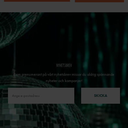
NYHETSBREV
Som prenumerant på vårt nyhetsbrev missar du aldrig spännande
nyheter och kampanjer!
SKICKA