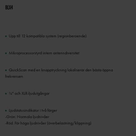
BLX4
Upp till 12 kompatibla system (regionberoende)
Mikroprocessorstyrd intern antenndiversitet
QuickScan med en knapptryckning lokaliserar den bästa öppna
frekvensen
¼" och XLR-ljudutgångar
Ljudstatusindikator i två färger
-Grön: Normala ljudnivåer
-Röd: För höga ljudnivåer (överbelastning/klippning)