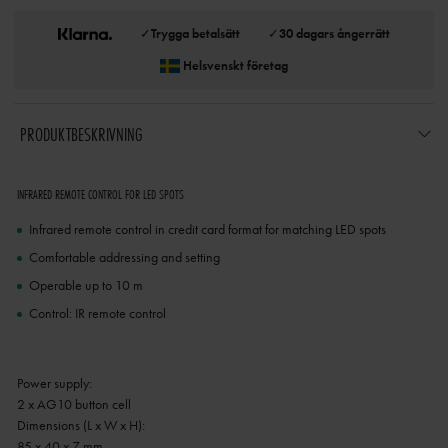
✓
Trygga betalsätt
✓
30 dagars ångerrätt
Helsvenskt företag
PRODUKTBESKRIVNING
INFRARED REMOTE CONTROL FOR LED SPOTS
Infrared remote control in credit card format for matching LED spots
Comfortable addressing and setting
Operable up to 10 m
Control: IR remote control
Power supply:
2 x AG10 button cell
Dimensions (L x W x H):
85 x 40 x 7 mm