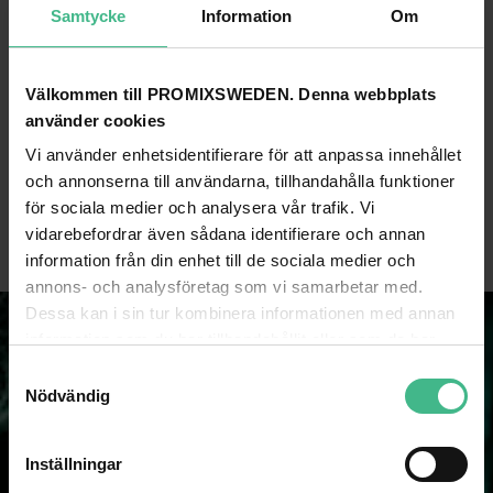
Samtycke
Information
Om
Välkommen till PROMIXSWEDEN. Denna webbplats
använder cookies
EUROLITE IR-26 REMOTE CONTROL
EUROLITE IR-35 REMOTE CONTROL
Vi använder enhetsidentifierare för att anpassa innehållet
161 kr
161 kr
och annonserna till användarna, tillhandahålla funktioner
för sociala medier och analysera vår trafik. Vi
GÅ TILL PRODUKT
GÅ TILL PRODUKT
vidarebefordrar även sådana identifierare och annan
information från din enhet till de sociala medier och
annons- och analysföretag som vi samarbetar med.
Dessa kan i sin tur kombinera informationen med annan
information som du har tillhandahållit eller som de har
samlat in när du har använt deras tjänster.
S
Nödvändig
a
m
t
Inställningar
y