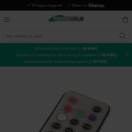
✓ 30 dagars ångerrätt
✓ Säkert via
SOMMAR-DEALS PÅGÅR!
|› SE HÄR|
Populärt nu! Ljudpaket för uteservering & uteplatser
|› SE HÄR|
Sommarens fester, event & hemmaparty
|› SE HÄR|