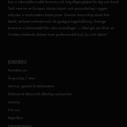
kan vi säkerställa snabb leverans och hög tillgänglighet för dig som kund.
Tack vare tre av Europas största import- och grossistbolag i ryggen
erbjuder vi marknadens bästa priser. Genom stora inköp direkt från
fabrik, ett brett sortiment och vår gedigna lagerhållning i Sverige
levererar vi blixtsnabbt från våra centrallager — vilket gör oss till en av
Nordens ledande aktörer inom professionellt ljud, ljus och dekor!
KUNDTJÄNST
Kontakta oss
Ångra köp / retur
Service, garanti & reklamation
Elektronisk faktura till offentlig verksamhet
Leasing
Om oss
Köpvillkor
Integritetspolicy