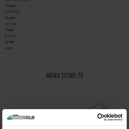
Weight:
0,015 kg
Height:
0,7 cm
Depth:
8,5 cm
Width:
4 cm
ANDRA TITTADE PÅ